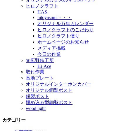
ヒロノクラフト
HAS
hitoyasumi・・・
オリジナル万年カレンダー
ヒロノクラフトのこだわり
ヒロノクラフト便り
ホームページのお知らせ
メディア掲載
今日の作業
㈱広野鉄工所
Hi-Ace
取付作業
番地プレート
オリジナルインターホンカバー
オリジナル銅製ポスト
銅製ポスト
埋め込み型銅製ポスト
wood light
カテゴリー