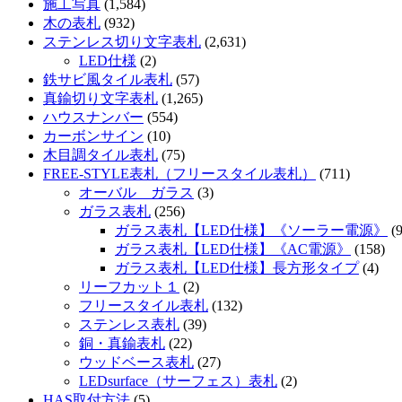
施工写真
(1,584)
木の表札
(932)
ステンレス切り文字表札
(2,631)
LED仕様
(2)
鉄サビ風タイル表札
(57)
真鍮切り文字表札
(1,265)
ハウスナンバー
(554)
カーボンサイン
(10)
木目調タイル表札
(75)
FREE-STYLE表札（フリースタイル表札）
(711)
オーバル ガラス
(3)
ガラス表札
(256)
ガラス表札【LED仕様】《ソーラー電源》
(9
ガラス表札【LED仕様】《AC電源》
(158)
ガラス表札【LED仕様】長方形タイプ
(4)
リーフカット１
(2)
フリースタイル表札
(132)
ステンレス表札
(39)
銅・真鍮表札
(22)
ウッドベース表札
(27)
LEDsurface（サーフェス）表札
(2)
HAS取付方法
(5)