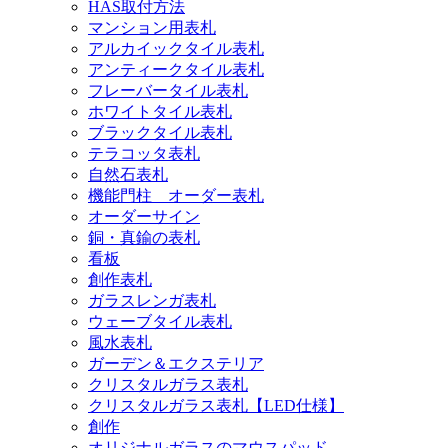
HAS取付方法
マンション用表札
アルカイックタイル表札
アンティークタイル表札
フレーバータイル表札
ホワイトタイル表札
ブラックタイル表札
テラコッタ表札
自然石表札
機能門柱 オーダー表札
オーダーサイン
銅・真鍮の表札
看板
創作表札
ガラスレンガ表札
ウェーブタイル表札
風水表札
ガーデン＆エクステリア
クリスタルガラス表札
クリスタルガラス表札【LED仕様】
創作
オリジナルガラスのマウスパッド