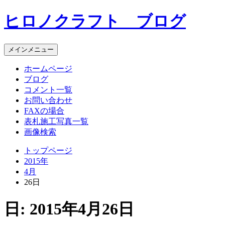
コ
ヒロノクラフト ブログ
ン
テ
ン
メインメニュー
ツ
へ
ホームページ
ス
ブログ
キ
コメント一覧
ッ
お問い合わせ
プ
FAXの場合
表札施工写真一覧
画像検索
トップページ
2015年
4月
26日
日:
2015年4月26日