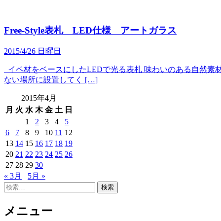
Free-Style表札 LED仕様 アートガラス
2015/4/26 日曜日
イペ材をベースにしたLEDで光る表札 味わいのある自然素
ない場所に設置してく […]
2015年4月
月
火
水
木
金
土
日
1
2
3
4
5
6
7
8
9
10
11
12
13
14
15
16
17
18
19
20
21
22
23
24
25
26
27
28
29
30
« 3月
5月 »
検
索:
メニュー