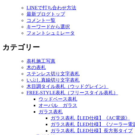
LINEで打ち合わせ方法
最新ブログトップ
コメント一覧
キーワードから選択
フォントシュミレータ
カテゴリー
表札施工写真
木の表札
ステンレス切り文字表札
いぶし真鍮切り文字表札
木目調タイル表札（ウッドグレイン）
FREE-STYLE表札（フリースタイル表札）
ウッドベース表札
オーバル ガラス
ガラス表札
ガラス表札【LED仕様】《AC電源》
ガラス表札【LED仕様】《ソーラー電
ガラス表札【LED仕様】長方形タイプ