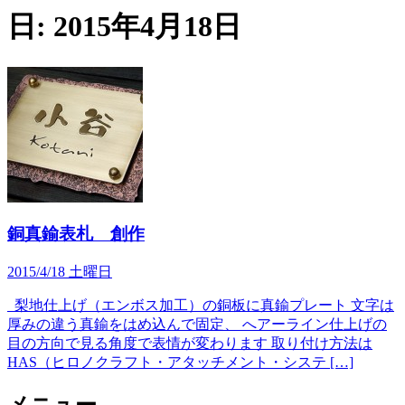
日:
2015年4月18日
銅真鍮表札 創作
2015/4/18 土曜日
梨地仕上げ（エンボス加工）の銅板に真鍮プレート 文字は
厚みの違う真鍮をはめ込んで固定、 へアーライン仕上げの
目の方向で見る角度で表情が変わります 取り付け方法は
HAS（ヒロノクラフト・アタッチメント・システ […]