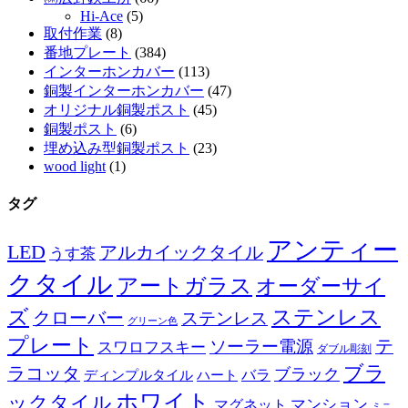
Hi-Ace
(5)
取付作業
(8)
番地プレート
(384)
インターホンカバー
(113)
銅製インターホンカバー
(47)
オリジナル銅製ポスト
(45)
銅製ポスト
(6)
埋め込み型銅製ポスト
(23)
wood light
(1)
タグ
アンティー
LED
アルカイックタイル
うす茶
クタイル
アートガラス
オーダーサイ
ズ
ステンレス
クローバー
ステンレス
グリーン色
プレート
テ
ソーラー電源
スワロフスキー
ダブル彫刻
ブラ
ラコッタ
ブラック
ディンプルタイル
バラ
ハート
ホワイト
ックタイル
マグネット
マンション
ミニ