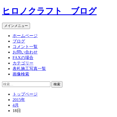
コ
ヒロノクラフト ブログ
ン
テ
ン
メインメニュー
ツ
へ
ホームページ
ス
ブログ
キ
コメント一覧
ッ
お問い合わせ
プ
FAXの場合
カテゴリー
表札施工写真一覧
画像検索
検
索:
トップページ
2015年
4月
18日