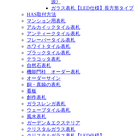
源》
ガラス表札【LED仕様】長方形タイプ
HAS取付方法
マンション用表札
アルカイックタイル表札
アンティークタイル表札
フレーバータイル表札
ホワイトタイル表札
ブラックタイル表札
テラコッタ表札
自然石表札
機能門柱 オーダー表札
オーダーサイン
銅・真鍮の表札
看板
創作表札
ガラスレンガ表札
ウェーブタイル表札
風水表札
ガーデン＆エクステリア
クリスタルガラス表札
クリスタルガラス表札【LED仕様】