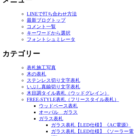
メニュー
LINEで打ち合わせ方法
最新ブログトップ
コメント一覧
キーワードから選択
フォントシュミレータ
カテゴリー
表札施工写真
木の表札
ステンレス切り文字表札
いぶし真鍮切り文字表札
木目調タイル表札（ウッドグレイン）
FREE-STYLE表札（フリースタイル表札）
ウッドベース表札
オーバル ガラス
ガラス表札
ガラス表札【LED仕様】《AC電源》
ガラス表札【LED仕様】《ソーラー電