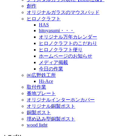
創作
オリジナルガラスのマウスパッド
ヒロノクラフト
HAS
hitoyasumi・・・
オリジナル万年カレンダー
ヒロノクラフトのこだわり
ヒロノクラフト便り
ホームページのお知らせ
メディア掲載
今日の作業
㈱広野鉄工所
Hi-Ace
取付作業
番地プレート
オリジナルインターホンカバー
オリジナル銅製ポスト
銅製ポスト
埋め込み型銅製ポスト
wood light