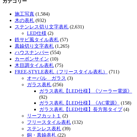
カテゴリー
施工写真
(1,584)
木の表札
(932)
ステンレス切り文字表札
(2,631)
LED仕様
(2)
鉄サビ風タイル表札
(57)
真鍮切り文字表札
(1,265)
ハウスナンバー
(554)
カーボンサイン
(10)
木目調タイル表札
(75)
FREE-STYLE表札（フリースタイル表札）
(711)
オーバル ガラス
(3)
ガラス表札
(256)
ガラス表札【LED仕様】《ソーラー電源》
(92)
ガラス表札【LED仕様】《AC電源》
(158)
ガラス表札【LED仕様】長方形タイプ
(4)
リーフカット１
(2)
フリースタイル表札
(132)
ステンレス表札
(39)
銅・真鍮表札
(22)