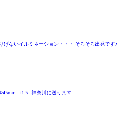
りげないイルミネーション・・・ そろそろ出発です♪
5mm t1.5 神奈川に送ります