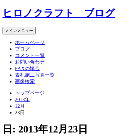
コ
ヒロノクラフト ブログ
ン
テ
ン
メインメニュー
ツ
へ
ホームページ
ス
ブログ
キ
コメント一覧
ッ
お問い合わせ
プ
FAXの場合
表札施工写真一覧
画像検索
トップページ
2013年
12月
23日
日:
2013年12月23日