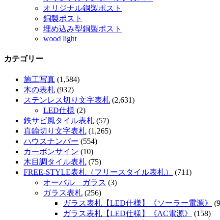
オリジナル銅製ポスト
銅製ポスト
埋め込み型銅製ポスト
wood light
カテゴリー
施工写真
(1,584)
木の表札
(932)
ステンレス切り文字表札
(2,631)
LED仕様
(2)
鉄サビ風タイル表札
(57)
真鍮切り文字表札
(1,265)
ハウスナンバー
(554)
カーボンサイン
(10)
木目調タイル表札
(75)
FREE-STYLE表札（フリースタイル表札）
(711)
オーバル ガラス
(3)
ガラス表札
(256)
ガラス表札【LED仕様】《ソーラー電源》
(9
ガラス表札【LED仕様】《AC電源》
(158)