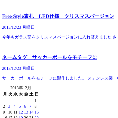
Free-Style表札 LED仕様 クリスマスバージョン
2013/12/23 月曜日
今年もガラス部をクリスマスバージョンに入れ替えました さ
ネームタグ サッカーボールをモチーフに
2013/12/23 月曜日
サーカーボールをモチーフに製作しました。 ステンレス製 Ф4
2013年12月
月
火
水
木
金
土
日
1
2
3
4
5
6
7
8
9
10
11
12
13
14
15
16
17
18
19
20
21
22