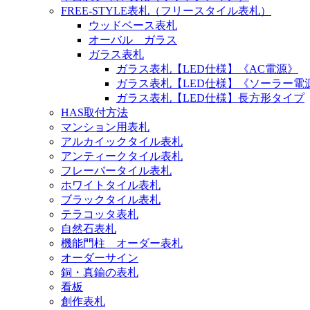
FREE-STYLE表札（フリースタイル表札）
ウッドベース表札
オーバル ガラス
ガラス表札
ガラス表札【LED仕様】《AC電源》
ガラス表札【LED仕様】《ソーラー電
ガラス表札【LED仕様】長方形タイプ
HAS取付方法
マンション用表札
アルカイックタイル表札
アンティークタイル表札
フレーバータイル表札
ホワイトタイル表札
ブラックタイル表札
テラコッタ表札
自然石表札
機能門柱 オーダー表札
オーダーサイン
銅・真鍮の表札
看板
創作表札