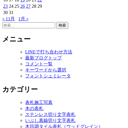
23
24
25
26
27
28
29
30
31
« 11月
1月 »
検
索:
メニュー
LINEで打ち合わせ方法
最新ブログトップ
コメント一覧
キーワードから選択
フォントシュミレータ
カテゴリー
表札施工写真
木の表札
ステンレス切り文字表札
いぶし真鍮切り文字表札
木目調タイル表札（ウッドグレイン）