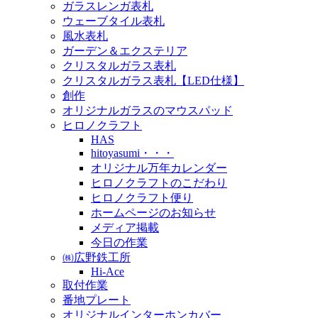
ガラスレンガ表札
ウェーブタイル表札
風水表札
ガーデン＆エクステリア
クリスタルガラス表札
クリスタルガラス表札【LED仕様】
創作
オリジナルガラスのマウスパッド
ヒロノクラフト
HAS
hitoyasumi・・・
オリジナル万年カレンダー
ヒロノクラフトのこだわり
ヒロノクラフト便り
ホームページのお知らせ
メディア掲載
今日の作業
㈱広野鉄工所
Hi-Ace
取付作業
番地プレート
オリジナルインターホンカバー