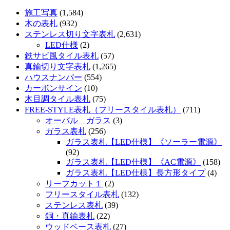
施工写真
(1,584)
木の表札
(932)
ステンレス切り文字表札
(2,631)
LED仕様
(2)
鉄サビ風タイル表札
(57)
真鍮切り文字表札
(1,265)
ハウスナンバー
(554)
カーボンサイン
(10)
木目調タイル表札
(75)
FREE-STYLE表札（フリースタイル表札）
(711)
オーバル ガラス
(3)
ガラス表札
(256)
ガラス表札【LED仕様】《ソーラー電源》
(92)
ガラス表札【LED仕様】《AC電源》
(158)
ガラス表札【LED仕様】長方形タイプ
(4)
リーフカット１
(2)
フリースタイル表札
(132)
ステンレス表札
(39)
銅・真鍮表札
(22)
ウッドベース表札
(27)