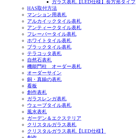
ガラス表札【LED仕様】長方形タイプ
HAS取付方法
マンション用表札
アルカイックタイル表札
アンティークタイル表札
フレーバータイル表札
ホワイトタイル表札
ブラックタイル表札
テラコッタ表札
自然石表札
機能門柱 オーダー表札
オーダーサイン
銅・真鍮の表札
看板
創作表札
ガラスレンガ表札
ウェーブタイル表札
風水表札
ガーデン＆エクステリア
クリスタルガラス表札
クリスタルガラス表札【LED仕様】
創作