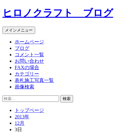
コ
ヒロノクラフト ブログ
ン
テ
ン
メインメニュー
ツ
へ
ホームページ
ス
ブログ
キ
コメント一覧
ッ
お問い合わせ
プ
FAXの場合
カテゴリー
表札施工写真一覧
画像検索
検
索:
トップページ
2013年
12月
3日