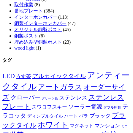
取付作業
(8)
番地プレート
(384)
インターホンカバー
(113)
銅製インターホンカバー
(47)
オリジナル銅製ポスト
(45)
銅製ポスト
(6)
埋め込み型銅製ポスト
(23)
wood light
(1)
タグ
アンティー
LED
アルカイックタイル
うす茶
クタイル
アートガラス
オーダーサイ
ズ
ステンレス
クローバー
ステンレス
グリーン色
プレート
テ
ソーラー電源
スワロフスキー
ダブル彫刻
ブラ
ラコッタ
ブラック
ディンプルタイル
バラ
ハート
ホワイト
ックタイル
マグネット
マンション
ミニ