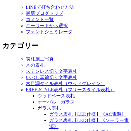
LINEで打ち合わせ方法
最新ブログトップ
コメント一覧
キーワードから選択
フォントシュミレータ
カテゴリー
表札施工写真
木の表札
ステンレス切り文字表札
いぶし真鍮切り文字表札
木目調タイル表札（ウッドグレイン）
FREE-STYLE表札（フリースタイル表札）
ウッドベース表札
オーバル ガラス
ガラス表札
ガラス表札【LED仕様】《AC電源》
ガラス表札【LED仕様】《ソーラー電
源》