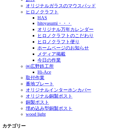
オリジナルガラスのマウスパッド
ヒロノクラフト
HAS
hitoyasumi・・・
オリジナル万年カレンダー
ヒロノクラフトのこだわり
ヒロノクラフト便り
ホームページのお知らせ
メディア掲載
今日の作業
㈱広野鉄工所
Hi-Ace
取付作業
番地プレート
オリジナルインターホンカバー
オリジナル銅製ポスト
銅製ポスト
埋め込み型銅製ポスト
wood light
カテゴリー