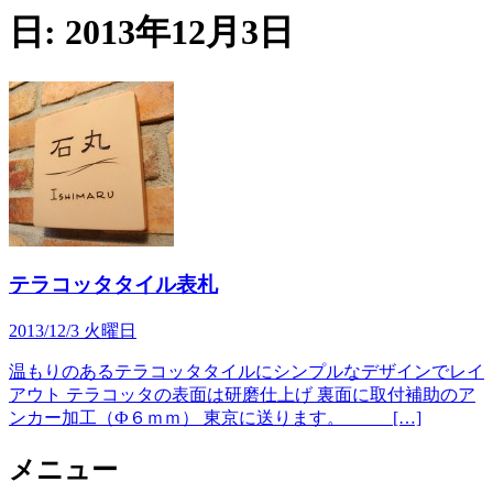
日:
2013年12月3日
テラコッタタイル表札
2013/12/3 火曜日
温もりのあるテラコッタタイルにシンプルなデザインでレイ
アウト テラコッタの表面は研磨仕上げ 裏面に取付補助のア
ンカー加工（Ф６ｍｍ） 東京に送ります。 […]
メニュー