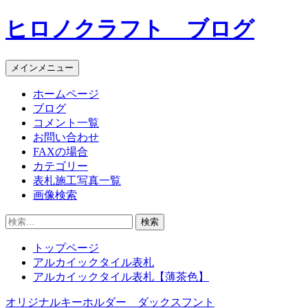
コ
ヒロノクラフト ブログ
ン
テ
ン
メインメニュー
ツ
へ
ホームページ
ス
ブログ
キ
コメント一覧
ッ
お問い合わせ
プ
FAXの場合
カテゴリー
表札施工写真一覧
画像検索
検
索:
トップページ
アルカイックタイル表札
アルカイックタイル表札【薄茶色】
オリジナルキーホルダー ダックスフント
投