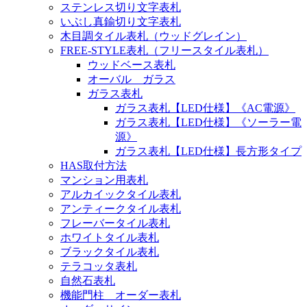
ステンレス切り文字表札
いぶし真鍮切り文字表札
木目調タイル表札（ウッドグレイン）
FREE-STYLE表札（フリースタイル表札）
ウッドベース表札
オーバル ガラス
ガラス表札
ガラス表札【LED仕様】《AC電源》
ガラス表札【LED仕様】《ソーラー電
源》
ガラス表札【LED仕様】長方形タイプ
HAS取付方法
マンション用表札
アルカイックタイル表札
アンティークタイル表札
フレーバータイル表札
ホワイトタイル表札
ブラックタイル表札
テラコッタ表札
自然石表札
機能門柱 オーダー表札