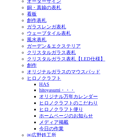
オーダーサイン
銅・真鍮の表札
看板
創作表札
ガラスレンガ表札
ウェーブタイル表札
風水表札
ガーデン＆エクステリア
クリスタルガラス表札
クリスタルガラス表札【LED仕様】
創作
オリジナルガラスのマウスパッド
ヒロノクラフト
HAS
hitoyasumi・・・
オリジナル万年カレンダー
ヒロノクラフトのこだわり
ヒロノクラフト便り
ホームページのお知らせ
メディア掲載
今日の作業
㈱広野鉄工所