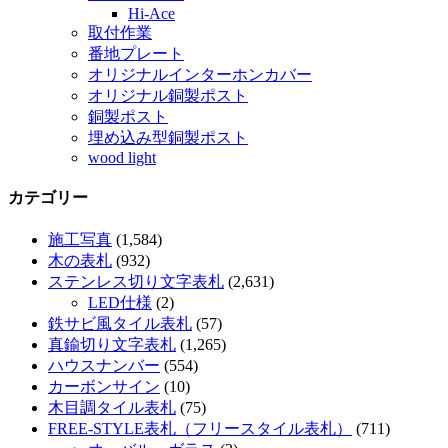
Hi-Ace
取付作業
番地プレート
オリジナルインターホンカバー
オリジナル銅製ポスト
銅製ポスト
埋め込み型銅製ポスト
wood light
カテゴリー
施工写真
(1,584)
木の表札
(932)
ステンレス切り文字表札
(2,631)
LED仕様
(2)
鉄サビ風タイル表札
(57)
真鍮切り文字表札
(1,265)
ハウスナンバー
(554)
カーボンサイン
(10)
木目調タイル表札
(75)
FREE-STYLE表札（フリースタイル表札）
(711)