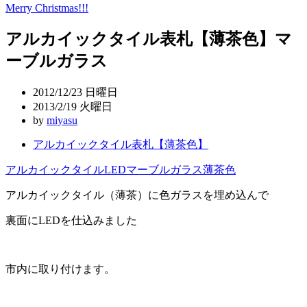
Merry Christmas!!!
稿
アルカイックタイル表札【薄茶色】マ
ナ
ーブルガラス
ビ
ゲ
2012/12/23 日曜日
ー
2013/2/19 火曜日
by
miyasu
シ
アルカイックタイル表札【薄茶色】
ョ
アルカイックタイル
LED
マーブルガラス
薄茶色
ン
アルカイックタイル（薄茶）に色ガラスを埋め込んで
裏面にLEDを仕込みました
市内に取り付けます。