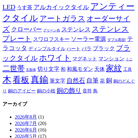
アンティー
LED
アルカイックタイル
うす茶
クタイル
アートガラス
オーダーサイ
ズ
ステンレス
クローバー
ステンレス
グリーン色
プレート
テ
ソーラー電源
スワロフスキー
ダブル彫刻
ブラ
ラコッタ
ブラック
ディンプルタイル
バラ
ハート
ホワイト
ックタイル
マグネット
マンション
ミニ
家紋
二世帯
切り文字
和
和風モダン
天体
工具
五面体
木
真鍮
看板
自然石
自筆
銅
筆文字
花
銅のどんぐ
銅の飾り
銅のアイビー
鳥
り
銅の小枝
音符
アーカイブ
2026年8月
(1)
2026年7月
(20)
2026年6月
(16)
2026年5月
(17)