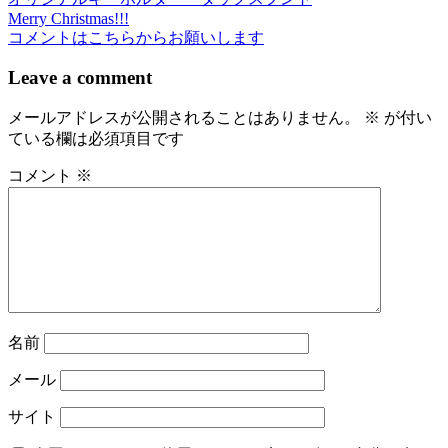
投
Merry Christmas!!!
稿
コメントはこちらからお願いします
ナ
Leave a comment
ビ
メールアドレスが公開されることはありません。
※
が付い
ゲ
ている欄は必須項目です
ー
コメント
※
シ
ョ
ン
名前
メール
サイト