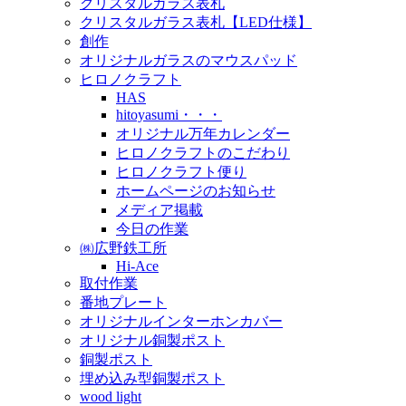
クリスタルガラス表札
クリスタルガラス表札【LED仕様】
創作
オリジナルガラスのマウスパッド
ヒロノクラフト
HAS
hitoyasumi・・・
オリジナル万年カレンダー
ヒロノクラフトのこだわり
ヒロノクラフト便り
ホームページのお知らせ
メディア掲載
今日の作業
㈱広野鉄工所
Hi-Ace
取付作業
番地プレート
オリジナルインターホンカバー
オリジナル銅製ポスト
銅製ポスト
埋め込み型銅製ポスト
wood light