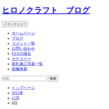
コ
ヒロノクラフト ブログ
ン
テ
ン
メインメニュー
ツ
へ
ホームページ
ス
ブログ
キ
コメント一覧
ッ
お問い合わせ
プ
FAXの場合
カテゴリー
表札施工写真一覧
画像検索
検
索:
トップページ
2012年
12月
8日