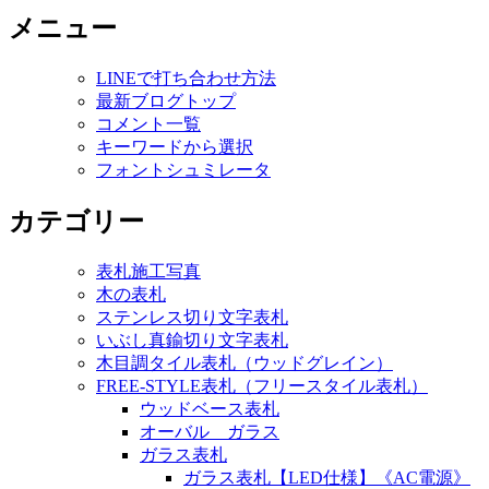
メニュー
LINEで打ち合わせ方法
最新ブログトップ
コメント一覧
キーワードから選択
フォントシュミレータ
カテゴリー
表札施工写真
木の表札
ステンレス切り文字表札
いぶし真鍮切り文字表札
木目調タイル表札（ウッドグレイン）
FREE-STYLE表札（フリースタイル表札）
ウッドベース表札
オーバル ガラス
ガラス表札
ガラス表札【LED仕様】《AC電源》