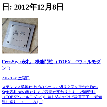
日:
2012年12月8日
Free-Style表札 機能門柱（TOEX ”ウィルモダ
ン”)
2012/12/8 土曜日
ステンレス梨地仕上げのベースに切り文字を重ねたFree-
Style表札 光の当たり方で表情が変わります。 機能門柱
（TOEX”ウィルモダン”)に差し込むだけで設置完了… 愛知
県に送ります。 & […]