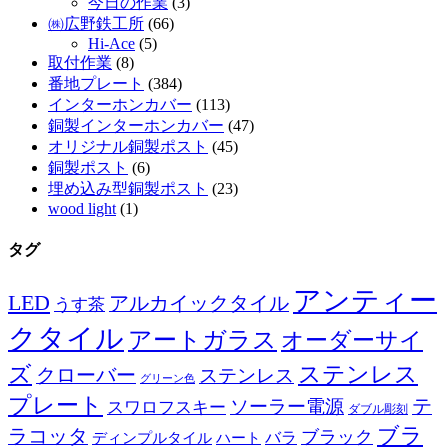
今日の作業
(3)
㈱広野鉄工所
(66)
Hi-Ace
(5)
取付作業
(8)
番地プレート
(384)
インターホンカバー
(113)
銅製インターホンカバー
(47)
オリジナル銅製ポスト
(45)
銅製ポスト
(6)
埋め込み型銅製ポスト
(23)
wood light
(1)
タグ
アンティー
LED
アルカイックタイル
うす茶
クタイル
アートガラス
オーダーサイ
ズ
ステンレス
クローバー
ステンレス
グリーン色
プレート
テ
ソーラー電源
スワロフスキー
ダブル彫刻
ブラ
ラコッタ
ブラック
ディンプルタイル
バラ
ハート