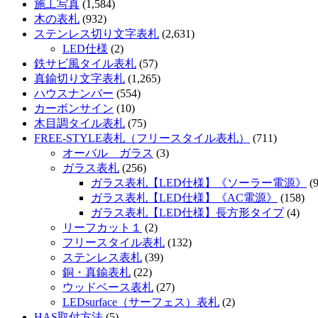
施工写真
(1,584)
木の表札
(932)
ステンレス切り文字表札
(2,631)
LED仕様
(2)
鉄サビ風タイル表札
(57)
真鍮切り文字表札
(1,265)
ハウスナンバー
(554)
カーボンサイン
(10)
木目調タイル表札
(75)
FREE-STYLE表札（フリースタイル表札）
(711)
オーバル ガラス
(3)
ガラス表札
(256)
ガラス表札【LED仕様】《ソーラー電源》
(9
ガラス表札【LED仕様】《AC電源》
(158)
ガラス表札【LED仕様】長方形タイプ
(4)
リーフカット１
(2)
フリースタイル表札
(132)
ステンレス表札
(39)
銅・真鍮表札
(22)
ウッドベース表札
(27)
LEDsurface（サーフェス）表札
(2)
HAS取付方法
(5)