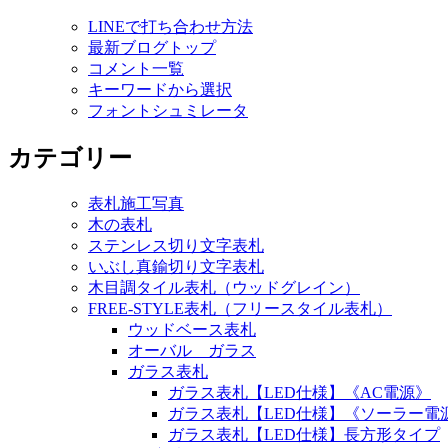
LINEで打ち合わせ方法
最新ブログトップ
コメント一覧
キーワードから選択
フォントシュミレータ
カテゴリー
表札施工写真
木の表札
ステンレス切り文字表札
いぶし真鍮切り文字表札
木目調タイル表札（ウッドグレイン）
FREE-STYLE表札（フリースタイル表札）
ウッドベース表札
オーバル ガラス
ガラス表札
ガラス表札【LED仕様】《AC電源》
ガラス表札【LED仕様】《ソーラー電
ガラス表札【LED仕様】長方形タイプ