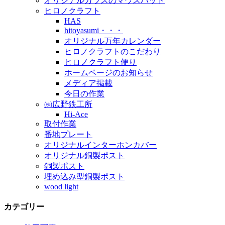
オリジナルガラスのマウスパッド
ヒロノクラフト
HAS
hitoyasumi・・・
オリジナル万年カレンダー
ヒロノクラフトのこだわり
ヒロノクラフト便り
ホームページのお知らせ
メディア掲載
今日の作業
㈱広野鉄工所
Hi-Ace
取付作業
番地プレート
オリジナルインターホンカバー
オリジナル銅製ポスト
銅製ポスト
埋め込み型銅製ポスト
wood light
カテゴリー