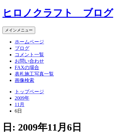
コ
ヒロノクラフト ブログ
ン
テ
ン
メインメニュー
ツ
へ
ホームページ
ス
ブログ
キ
コメント一覧
ッ
お問い合わせ
プ
FAXの場合
表札施工写真一覧
画像検索
トップページ
2009年
11月
6日
日:
2009年11月6日