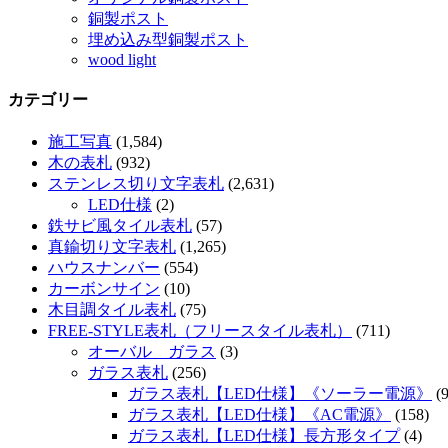
銅製ポスト
埋め込み型銅製ポスト
wood light
カテゴリー
施工写真
(1,584)
木の表札
(932)
ステンレス切り文字表札
(2,631)
LED仕様
(2)
鉄サビ風タイル表札
(57)
真鍮切り文字表札
(1,265)
ハウスナンバー
(554)
カーボンサイン
(10)
木目調タイル表札
(75)
FREE-STYLE表札（フリースタイル表札）
(711)
オーバル ガラス
(3)
ガラス表札
(256)
ガラス表札【LED仕様】《ソーラー電源》
(9
ガラス表札【LED仕様】《AC電源》
(158)
ガラス表札【LED仕様】長方形タイプ
(4)