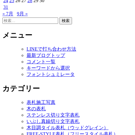
24
25
26
27
28
29
30
31
« 7月
9月 »
検
索:
メニュー
LINEで打ち合わせ方法
最新ブログトップ
コメント一覧
キーワードから選択
フォントシュミレータ
カテゴリー
表札施工写真
木の表札
ステンレス切り文字表札
いぶし真鍮切り文字表札
木目調タイル表札（ウッドグレイン）
FREE-STYLE表札（フリースタイル表札）