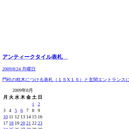
アンティークタイル表札
2009/8/24 月曜日
門柱の枕木につける表札（１５X１５）と玄関エントランスに
2009年8月
月
火
水
木
金
土
日
1
2
3
4
5
6
7
8
9
10
11
12
13
14
15
16
17
18
19
20
21
22
23