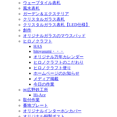
ウェーブタイル表札
風水表札
ガーデン＆エクステリア
クリスタルガラス表札
クリスタルガラス表札【LED仕様】
創作
オリジナルガラスのマウスパッド
ヒロノクラフト
HAS
hitoyasumi・・・
オリジナル万年カレンダー
ヒロノクラフトのこだわり
ヒロノクラフト便り
ホームページのお知らせ
メディア掲載
今日の作業
㈱広野鉄工所
Hi-Ace
取付作業
番地プレート
オリジナルインターホンカバー
オリジナル銅製ポスト