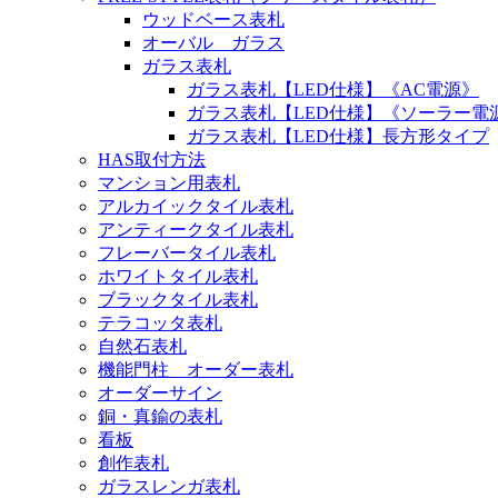
ウッドベース表札
オーバル ガラス
ガラス表札
ガラス表札【LED仕様】《AC電源》
ガラス表札【LED仕様】《ソーラー電
ガラス表札【LED仕様】長方形タイプ
HAS取付方法
マンション用表札
アルカイックタイル表札
アンティークタイル表札
フレーバータイル表札
ホワイトタイル表札
ブラックタイル表札
テラコッタ表札
自然石表札
機能門柱 オーダー表札
オーダーサイン
銅・真鍮の表札
看板
創作表札
ガラスレンガ表札