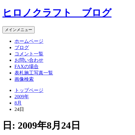
コ
ヒロノクラフト ブログ
ン
テ
ン
メインメニュー
ツ
へ
ホームページ
ス
ブログ
キ
コメント一覧
ッ
お問い合わせ
プ
FAXの場合
表札施工写真一覧
画像検索
トップページ
2009年
8月
24日
日:
2009年8月24日