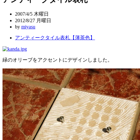
ビ
2007/4/5 木曜日
ゲ
2012/8/27 月曜日
by
miyasu
ー
アンティークタイル表札【薄茶色】
シ
ョ
ン
緑のオリーブをアクセントにデザインしました。