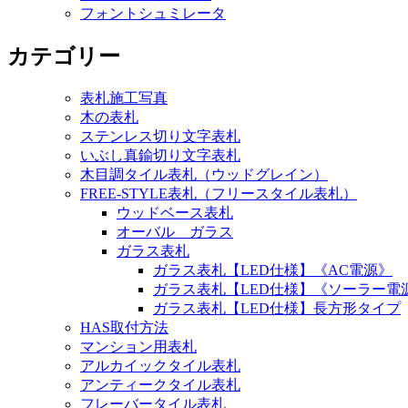
フォントシュミレータ
カテゴリー
表札施工写真
木の表札
ステンレス切り文字表札
いぶし真鍮切り文字表札
木目調タイル表札（ウッドグレイン）
FREE-STYLE表札（フリースタイル表札）
ウッドベース表札
オーバル ガラス
ガラス表札
ガラス表札【LED仕様】《AC電源》
ガラス表札【LED仕様】《ソーラー電
ガラス表札【LED仕様】長方形タイプ
HAS取付方法
マンション用表札
アルカイックタイル表札
アンティークタイル表札
フレーバータイル表札