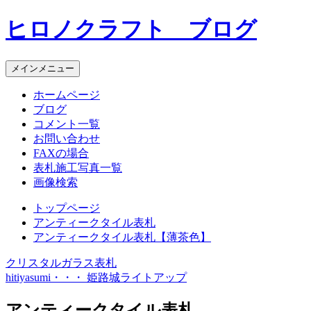
コ
ヒロノクラフト ブログ
ン
テ
ン
メインメニュー
ツ
へ
ホームページ
ス
ブログ
キ
コメント一覧
ッ
お問い合わせ
プ
FAXの場合
表札施工写真一覧
画像検索
トップページ
アンティークタイル表札
アンティークタイル表札【薄茶色】
クリスタルガラス表札
投
hitiyasumi・・・ 姫路城ライトアップ
稿
アンティークタイル表札
ナ