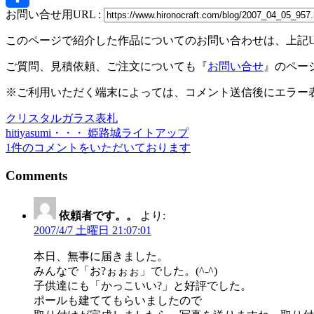
お問い合せ用URL :
共
このページで紹介した作品についてのお問い合わせは、上記
有
ご質問、見積依頼、ご注文についても『
お問い合せ
』のペー
※ご利用いただく端末によっては、コメント送信後にエラー表
クリスタルガラス表札
投
hitiyasumi・・・ 姫路城ライトアップ
稿
1件のコメントをいただいております
ナ
Comments
ビ
ゲ
依頼者です。。
より:
2007/4/7 土曜日 21:07:01
ー
シ
本日、無事に届きました。
みんなで「お?ぉぉぉ」でした。(^-^)
ョ
子供達にも「かっこいい?」と好評でした。
ン
ポールも建ててもらいましたので