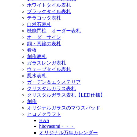
ホワイトタイル表札
ブラックタイル表札
テラコッタ表札
自然石表札
機能門柱 オーダー表札
オーダーサイン
銅・真鍮の表札
看板
創作表札
ガラスレンガ表札
ウェーブタイル表札
風水表札
ガーデン＆エクステリア
クリスタルガラス表札
クリスタルガラス表札【LED仕様】
創作
オリジナルガラスのマウスパッド
ヒロノクラフト
HAS
hitoyasumi・・・
オリジナル万年カレンダー