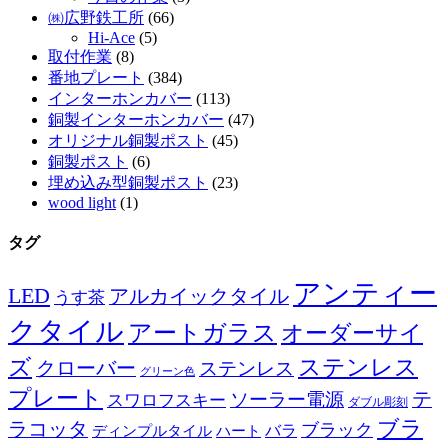
㈱広野鉄工所
(66)
Hi-Ace
(5)
取付作業
(8)
番地プレート
(384)
インターホンカバー
(113)
銅製インターホンカバー
(47)
オリジナル銅製ポスト
(45)
銅製ポスト
(6)
埋め込み型銅製ポスト
(23)
wood light
(1)
タグ
アンティー
LED
アルカイックタイル
うす茶
クタイル
アートガラス
オーダーサイ
ズ
ステンレス
クローバー
ステンレス
グリーン色
プレート
テ
ソーラー電源
スワロフスキー
ダブル彫刻
ブラ
ラコッタ
ブラック
ディンプルタイル
バラ
ハート