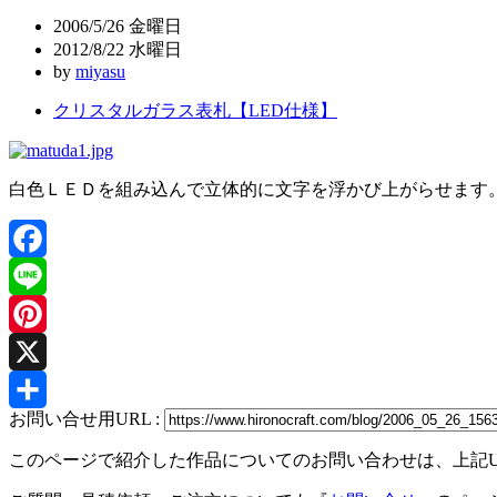
ビ
2006/5/26 金曜日
ゲ
2012/8/22 水曜日
by
miyasu
ー
クリスタルガラス表札【LED仕様】
シ
ョ
ン
白色ＬＥＤを組み込んで立体的に文字を浮かび上がらせます
Facebook
Line
Pinterest
X
お問い合せ用URL :
共
このページで紹介した作品についてのお問い合わせは、上記
有