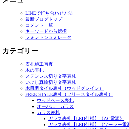
メニュー
LINEで打ち合わせ方法
最新ブログトップ
コメント一覧
キーワードから選択
フォントシュミレータ
カテゴリー
表札施工写真
木の表札
ステンレス切り文字表札
いぶし真鍮切り文字表札
木目調タイル表札（ウッドグレイン）
FREE-STYLE表札（フリースタイル表札）
ウッドベース表札
オーバル ガラス
ガラス表札
ガラス表札【LED仕様】《AC電源》
ガラス表札【LED仕様】《ソーラー電