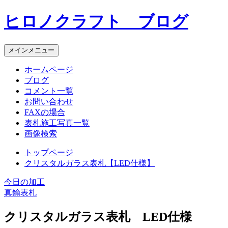
コ
ヒロノクラフト ブログ
ン
テ
ン
メインメニュー
ツ
へ
ホームページ
ス
ブログ
キ
コメント一覧
ッ
お問い合わせ
プ
FAXの場合
表札施工写真一覧
画像検索
トップページ
クリスタルガラス表札【LED仕様】
今日の加工
投
真鍮表札
稿
クリスタルガラス表札 LED仕様
ナ