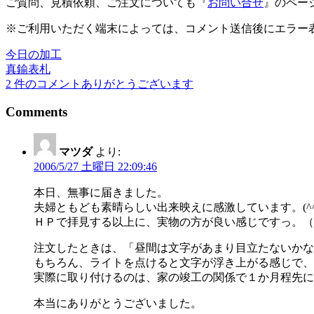
ご質問、見積依頼、ご注文についても『
お問い合せ
』のペー
※ご利用いただく端末によっては、コメント送信後にエラー表
今日の加工
投
真鍮表札
稿
2 件のコメントありがとうございます
ナ
Comments
ビ
ゲ
マツダ
より:
2006/5/27 土曜日 22:09:46
ー
シ
本日、無事に届きました。
夫婦ともども素晴らしい出来映えに感激しています。(^^
ョ
ＨＰで拝見する以上に、実物の方が良い感じですっ。（
ン
注文したときは、「昼間は文字があまり目立たないかな
もちろん、ライトを点けると文字が浮き上がる感じで、
実際に取り付けるのは、家の竣工の関係で１か月程先に
本当にありがとうございました。