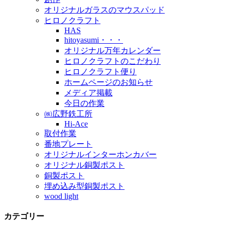
オリジナルガラスのマウスパッド
ヒロノクラフト
HAS
hitoyasumi・・・
オリジナル万年カレンダー
ヒロノクラフトのこだわり
ヒロノクラフト便り
ホームページのお知らせ
メディア掲載
今日の作業
㈱広野鉄工所
Hi-Ace
取付作業
番地プレート
オリジナルインターホンカバー
オリジナル銅製ポスト
銅製ポスト
埋め込み型銅製ポスト
wood light
カテゴリー