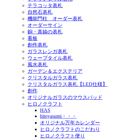
テラコッタ表札
自然石表札
機能門柱 オーダー表札
オーダーサイン
銅・真鍮の表札
看板
創作表札
ガラスレンガ表札
ウェーブタイル表札
風水表札
ガーデン＆エクステリア
クリスタルガラス表札
クリスタルガラス表札【LED仕様】
創作
オリジナルガラスのマウスパッド
ヒロノクラフト
HAS
hitoyasumi・・・
オリジナル万年カレンダー
ヒロノクラフトのこだわり
ヒロノクラフト便り