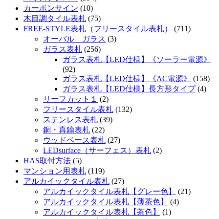
カーボンサイン
(10)
木目調タイル表札
(75)
FREE-STYLE表札（フリースタイル表札）
(711)
オーバル ガラス
(3)
ガラス表札
(256)
ガラス表札【LED仕様】《ソーラー電源》
(92)
ガラス表札【LED仕様】《AC電源》
(158)
ガラス表札【LED仕様】長方形タイプ
(4)
リーフカット１
(2)
フリースタイル表札
(132)
ステンレス表札
(39)
銅・真鍮表札
(22)
ウッドベース表札
(27)
LEDsurface（サーフェス）表札
(2)
HAS取付方法
(5)
マンション用表札
(119)
アルカイックタイル表札
(27)
アルカイックタイル表札【グレー色】
(21)
アルカイックタイル表札【薄茶色】
(4)
アルカイックタイル表札【茶色】
(1)