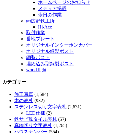
ホームページのお知らせ
メディア掲載
今日の作業
㈱広野鉄工所
Hi-Ace
取付作業
番地プレート
オリジナルインターホンカバー
オリジナル銅製ポスト
銅製ポスト
埋め込み型銅製ポスト
wood light
カテゴリー
施工写真
(1,584)
木の表札
(932)
ステンレス切り文字表札
(2,631)
LED仕様
(2)
鉄サビ風タイル表札
(57)
真鍮切り文字表札
(1,265)
ハウスナンバー
(554)