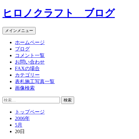
コ
ヒロノクラフト ブログ
ン
テ
ン
メインメニュー
ツ
へ
ホームページ
ス
ブログ
キ
コメント一覧
ッ
お問い合わせ
プ
FAXの場合
カテゴリー
表札施工写真一覧
画像検索
検
索:
トップページ
2006年
5月
20日