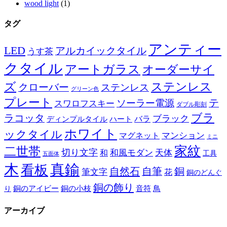
wood light
(1)
タグ
アンティー
LED
アルカイックタイル
うす茶
クタイル
アートガラス
オーダーサイ
ズ
ステンレス
クローバー
ステンレス
グリーン色
プレート
テ
ソーラー電源
スワロフスキー
ダブル彫刻
ブラ
ラコッタ
ブラック
ディンプルタイル
バラ
ハート
ホワイト
ックタイル
マグネット
マンション
ミニ
家紋
二世帯
切り文字
和
和風モダン
天体
工具
五面体
木
真鍮
看板
自然石
自筆
銅
筆文字
花
銅のどんぐ
銅の飾り
銅のアイビー
鳥
り
銅の小枝
音符
アーカイブ