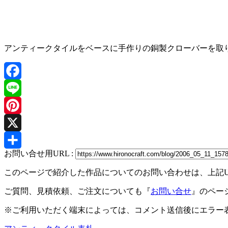
アンティークタイルをベースに手作りの銅製クローバーを取
Facebook
Line
Pinterest
X
お問い合せ用URL :
共
このページで紹介した作品についてのお問い合わせは、上記
有
ご質問、見積依頼、ご注文についても『
お問い合せ
』のペー
※ご利用いただく端末によっては、コメント送信後にエラー表