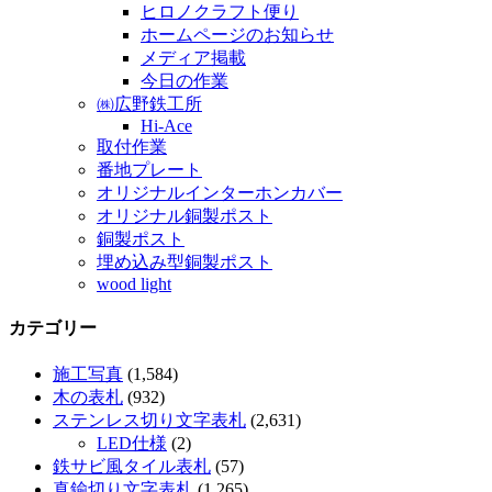
ヒロノクラフト便り
ホームページのお知らせ
メディア掲載
今日の作業
㈱広野鉄工所
Hi-Ace
取付作業
番地プレート
オリジナルインターホンカバー
オリジナル銅製ポスト
銅製ポスト
埋め込み型銅製ポスト
wood light
カテゴリー
施工写真
(1,584)
木の表札
(932)
ステンレス切り文字表札
(2,631)
LED仕様
(2)
鉄サビ風タイル表札
(57)
真鍮切り文字表札
(1,265)