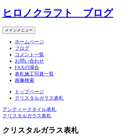
コ
ヒロノクラフト ブログ
ン
テ
ン
メインメニュー
ツ
へ
ホームページ
ス
ブログ
キ
コメント一覧
ッ
お問い合わせ
プ
FAXの場合
表札施工写真一覧
画像検索
トップページ
クリスタルガラス表札
アンティークタイル表札
投
クリスタルガラス表札
稿
クリスタルガラス表札
ナ