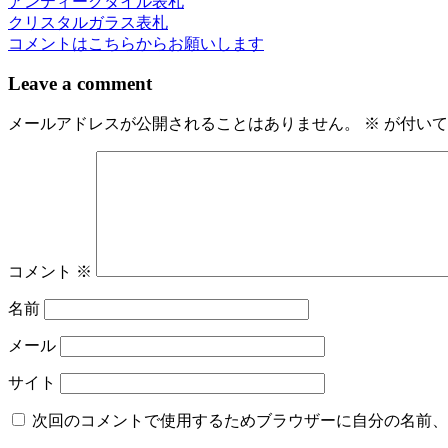
アンティークタイル表札
投
クリスタルガラス表札
稿
コメントはこちらからお願いします
ナ
Leave a comment
ビ
メールアドレスが公開されることはありません。
※
が付いて
ゲ
ー
シ
ョ
ン
コメント
※
名前
メール
サイト
次回のコメントで使用するためブラウザーに自分の名前、