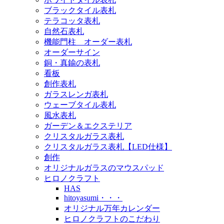
ブラックタイル表札
テラコッタ表札
自然石表札
機能門柱 オーダー表札
オーダーサイン
銅・真鍮の表札
看板
創作表札
ガラスレンガ表札
ウェーブタイル表札
風水表札
ガーデン＆エクステリア
クリスタルガラス表札
クリスタルガラス表札【LED仕様】
創作
オリジナルガラスのマウスパッド
ヒロノクラフト
HAS
hitoyasumi・・・
オリジナル万年カレンダー
ヒロノクラフトのこだわり