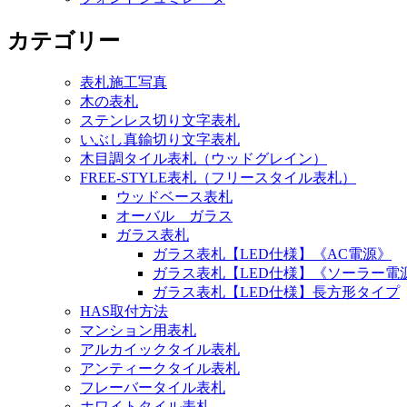
カテゴリー
表札施工写真
木の表札
ステンレス切り文字表札
いぶし真鍮切り文字表札
木目調タイル表札（ウッドグレイン）
FREE-STYLE表札（フリースタイル表札）
ウッドベース表札
オーバル ガラス
ガラス表札
ガラス表札【LED仕様】《AC電源》
ガラス表札【LED仕様】《ソーラー電
ガラス表札【LED仕様】長方形タイプ
HAS取付方法
マンション用表札
アルカイックタイル表札
アンティークタイル表札
フレーバータイル表札
ホワイトタイル表札