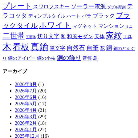
プレート
テ
ソーラー電源
スワロフスキー
ダブル彫刻
ブラ
ラコッタ
ブラック
ディンプルタイル
バラ
ハート
ホワイト
ックタイル
マグネット
マンション
ミニ
家紋
二世帯
切り文字
和
和風モダン
天体
工具
五面体
木
真鍮
看板
自然石
自筆
銅
筆文字
花
銅のどんぐ
銅の飾り
銅のアイビー
鳥
り
銅の小枝
音符
アーカイブ
2026年8月
(1)
2026年7月
(20)
2026年6月
(16)
2026年5月
(17)
2026年4月
(21)
2026年3月
(29)
2026年2月
(18)
2026年1月
(22)
2025年12月
(16)