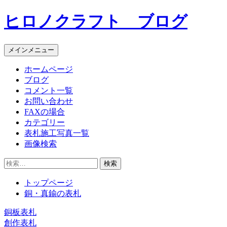
コ
ヒロノクラフト ブログ
ン
テ
ン
メインメニュー
ツ
へ
ホームページ
ス
ブログ
キ
コメント一覧
ッ
お問い合わせ
プ
FAXの場合
カテゴリー
表札施工写真一覧
画像検索
検
索:
トップページ
銅・真鍮の表札
銅板表札
投
創作表札