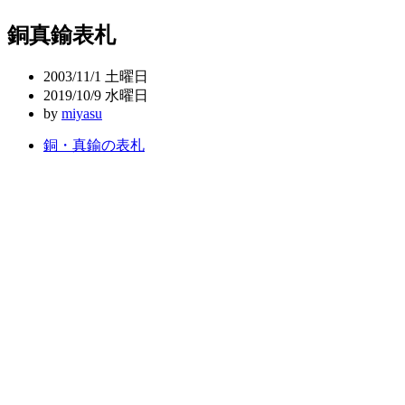
稿
銅真鍮表札
ナ
ビ
2003/11/1 土曜日
ゲ
2019/10/9 水曜日
by
miyasu
ー
銅・真鍮の表札
シ
ョ
ン