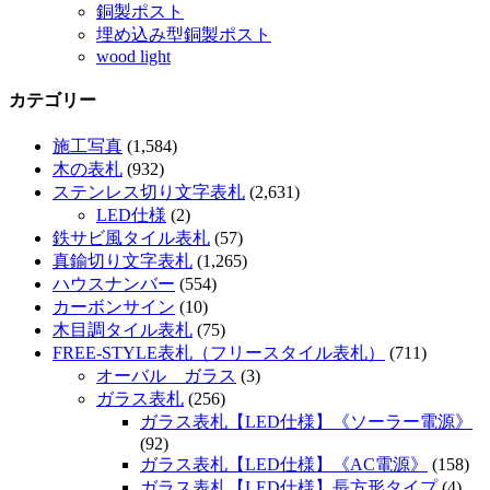
銅製ポスト
埋め込み型銅製ポスト
wood light
カテゴリー
施工写真
(1,584)
木の表札
(932)
ステンレス切り文字表札
(2,631)
LED仕様
(2)
鉄サビ風タイル表札
(57)
真鍮切り文字表札
(1,265)
ハウスナンバー
(554)
カーボンサイン
(10)
木目調タイル表札
(75)
FREE-STYLE表札（フリースタイル表札）
(711)
オーバル ガラス
(3)
ガラス表札
(256)
ガラス表札【LED仕様】《ソーラー電源》
(92)
ガラス表札【LED仕様】《AC電源》
(158)
ガラス表札【LED仕様】長方形タイプ
(4)