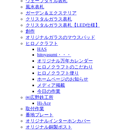
ウェーブタイル表札
風水表札
ガーデン＆エクステリア
クリスタルガラス表札
クリスタルガラス表札【LED仕様】
創作
オリジナルガラスのマウスパッド
ヒロノクラフト
HAS
hitoyasumi・・・
オリジナル万年カレンダー
ヒロノクラフトのこだわり
ヒロノクラフト便り
ホームページのお知らせ
メディア掲載
今日の作業
㈱広野鉄工所
Hi-Ace
取付作業
番地プレート
オリジナルインターホンカバー
オリジナル銅製ポスト