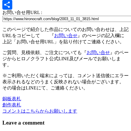
X
お問い合せ用URL :
共
有
このページで紹介した作品についてのお問い合わせは、上記
URLをコピーして 『
お問い合せ
』のぺージの記入欄に
上記「お問い合せ用URL」を貼り付けてご連絡ください。
ご質問、見積依頼、ご注文についても『
お問い合せ
』のペー
ジからヒロノクラフト公式LINE及びメールでお願いしま
す。
※ご利用いただく端末によっては、コメント送信後にエラー
表示されるなどのうまく反映されない場合がございます。
その場合はLINEにて、ご連絡ください。
銅板表札
投
創作表札
稿
コメントはこちらからお願いします
ナ
Leave a comment
ビ