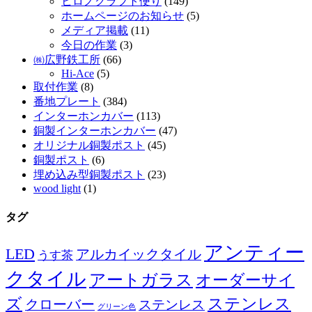
ヒロノクラフト便り
(149)
ホームページのお知らせ
(5)
メディア掲載
(11)
今日の作業
(3)
㈱広野鉄工所
(66)
Hi-Ace
(5)
取付作業
(8)
番地プレート
(384)
インターホンカバー
(113)
銅製インターホンカバー
(47)
オリジナル銅製ポスト
(45)
銅製ポスト
(6)
埋め込み型銅製ポスト
(23)
wood light
(1)
タグ
アンティー
LED
アルカイックタイル
うす茶
クタイル
アートガラス
オーダーサイ
ズ
ステンレス
クローバー
ステンレス
グリーン色