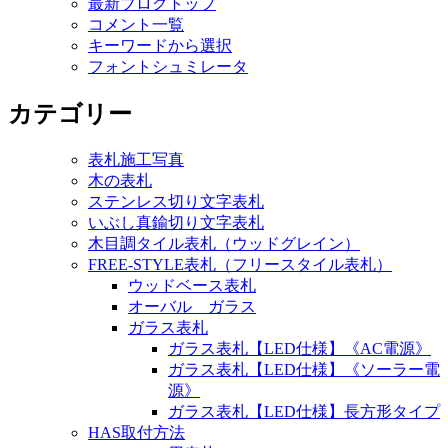
最新ブログトップ
コメント一覧
キーワードから選択
フォントシュミレータ
カテゴリー
表札施工写真
木の表札
ステンレス切り文字表札
いぶし真鍮切り文字表札
木目調タイル表札（ウッドグレイン）
FREE-STYLE表札（フリースタイル表札）
ウッドベース表札
オーバル ガラス
ガラス表札
ガラス表札【LED仕様】《AC電源》
ガラス表札【LED仕様】《ソーラー電
源》
ガラス表札【LED仕様】長方形タイプ
HAS取付方法