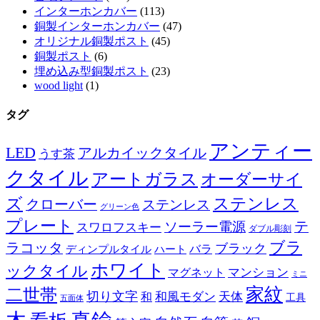
インターホンカバー
(113)
銅製インターホンカバー
(47)
オリジナル銅製ポスト
(45)
銅製ポスト
(6)
埋め込み型銅製ポスト
(23)
wood light
(1)
タグ
アンティー
LED
アルカイックタイル
うす茶
クタイル
アートガラス
オーダーサイ
ズ
ステンレス
クローバー
ステンレス
グリーン色
プレート
テ
ソーラー電源
スワロフスキー
ダブル彫刻
ブラ
ラコッタ
ブラック
ディンプルタイル
バラ
ハート
ホワイト
ックタイル
マグネット
マンション
ミニ
家紋
二世帯
切り文字
和
和風モダン
天体
工具
五面体