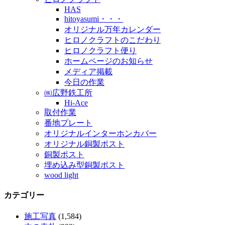
HAS
hitoyasumi・・・
オリジナル万年カレンダー
ヒロノクラフトのこだわり
ヒロノクラフト便り
ホームページのお知らせ
メディア掲載
今日の作業
㈱広野鉄工所
Hi-Ace
取付作業
番地プレート
オリジナルインターホンカバー
オリジナル銅製ポスト
銅製ポスト
埋め込み型銅製ポスト
wood light
カテゴリー
施工写真
(1,584)