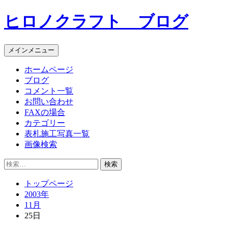
コ
ヒロノクラフト ブログ
ン
テ
ン
メインメニュー
ツ
へ
ホームページ
ス
ブログ
キ
コメント一覧
ッ
お問い合わせ
プ
FAXの場合
カテゴリー
表札施工写真一覧
画像検索
検
索:
トップページ
2003年
11月
25日