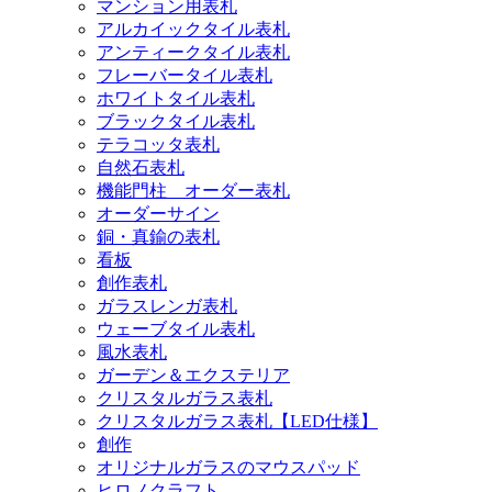
マンション用表札
アルカイックタイル表札
アンティークタイル表札
フレーバータイル表札
ホワイトタイル表札
ブラックタイル表札
テラコッタ表札
自然石表札
機能門柱 オーダー表札
オーダーサイン
銅・真鍮の表札
看板
創作表札
ガラスレンガ表札
ウェーブタイル表札
風水表札
ガーデン＆エクステリア
クリスタルガラス表札
クリスタルガラス表札【LED仕様】
創作
オリジナルガラスのマウスパッド
ヒロノクラフト