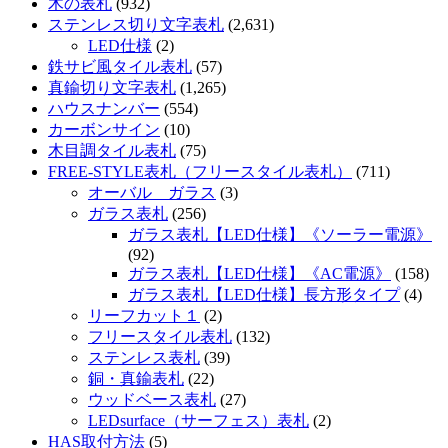
木の表札
(932)
ステンレス切り文字表札
(2,631)
LED仕様
(2)
鉄サビ風タイル表札
(57)
真鍮切り文字表札
(1,265)
ハウスナンバー
(554)
カーボンサイン
(10)
木目調タイル表札
(75)
FREE-STYLE表札（フリースタイル表札）
(711)
オーバル ガラス
(3)
ガラス表札
(256)
ガラス表札【LED仕様】《ソーラー電源》
(92)
ガラス表札【LED仕様】《AC電源》
(158)
ガラス表札【LED仕様】長方形タイプ
(4)
リーフカット１
(2)
フリースタイル表札
(132)
ステンレス表札
(39)
銅・真鍮表札
(22)
ウッドベース表札
(27)
LEDsurface（サーフェス）表札
(2)
HAS取付方法
(5)