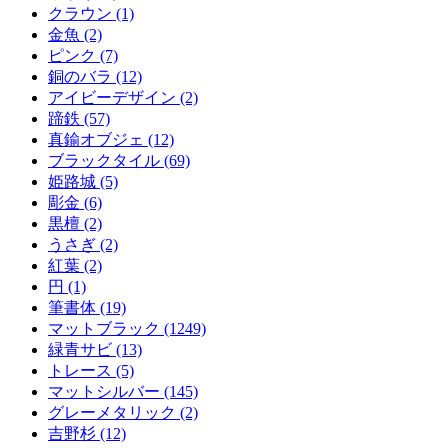
クラウン (1)
金魚 (2)
ピンク (7)
銅のバラ (12)
アイビーデザイン (2)
蹄鉄 (57)
真鍮オブジェ (12)
ブラックタイル (69)
姫路城 (5)
彫金 (6)
黒檀 (2)
うさぎ (2)
紅葉 (2)
円 (1)
筆書体 (19)
マットブラック (1249)
緑青サビ (13)
トレース (5)
マットシルバー (145)
グレーメタリック (2)
吉野杉 (12)