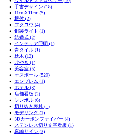
ワイルドストロベリー (10)
手書デザイン (18)
11cmX11cm (5)
根付 (2)
フクロウ (4)
銅製ライト (1)
結婚式 (2)
インテリア照明 (1)
青タイル (1)
枕木 (13)
けやき (1)
美容室 (5)
オスポール (520)
エンブレム (1)
ホテル (3)
店舗看板 (2)
シンボル (6)
切り抜き表札 (1)
モデリング (1)
3Dカーボンファイバー (4)
ステンレス切り文字看板 (1)
真鍮サイン (3)