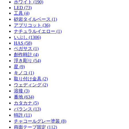
ホワイト (190)
LED (73)
工具 (4)
砂岩タイルベース (1)
アプリコット (36)
ナチュラルイエロー (1)
いぶし (1306)
HAS (58)
ペガサス (1)
創作時計 (4)
浮き彫り (54)
星 (9)
キノコ (1)
取り付け金具 (2)
ウェディング (2)
溶接 (3)
番地 (634)
カタカナ (5)
バランス (13)
特許 (11)
チャコールグレー塗装 (8)
両面テープ固定 (112)