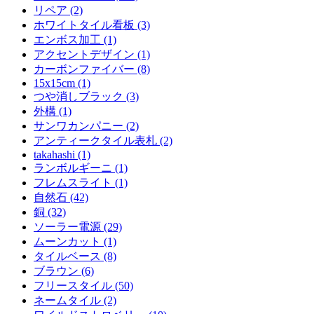
リペア (2)
ホワイトタイル看板 (3)
エンボス加工 (1)
アクセントデザイン (1)
カーボンファイバー (8)
15x15cm (1)
つや消しブラック (3)
外構 (1)
サンワカンパニー (2)
アンティークタイル表札 (2)
takahashi (1)
ランボルギーニ (1)
フレムスライト (1)
自然石 (42)
銅 (32)
ソーラー電源 (29)
ムーンカット (1)
タイルベース (8)
ブラウン (6)
フリースタイル (50)
ネームタイル (2)