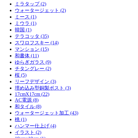
ミラタップ (2)
ウォータージェット (2)
ミース (1)
ミウラ (1)
韓国 (1)
テラコッタ (35)
スワロフスキー (14)
マンション (15)
和書体 (11)
ゆらぎガラス (9)
チタングレー (2)
桜 (5)
リーフデザイン (3)
埋め込み型銅製ポスト (3)
17cmX17cm (22)
AC電源 (8)
和タイル (8)
ウォータージェット加工 (43)
桃 (1)
ハンマー仕上げ (4)
イラスト (2)