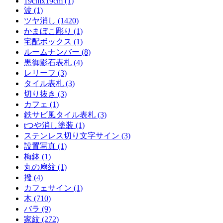
19cmx19cm (1)
波 (1)
ツヤ消し (1420)
かまぼこ彫り (1)
宅配ボックス (1)
ルームナンバー (8)
黒御影石表札 (4)
レリーフ (3)
タイル表札 (3)
切り抜き (3)
カフェ (1)
鉄サビ風タイル表札 (3)
tつや消し塗装 (1)
ステンレス切り文字サイン (3)
設置写真 (1)
梅鉢 (1)
丸の扇紋 (1)
撥 (4)
カフェサイン (1)
木 (710)
バラ (9)
家紋 (272)