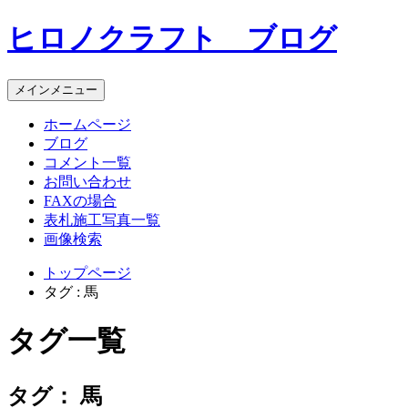
コ
ヒロノクラフト ブログ
ン
テ
ン
メインメニュー
ツ
へ
ホームページ
ス
ブログ
キ
コメント一覧
ッ
お問い合わせ
プ
FAXの場合
表札施工写真一覧
画像検索
トップページ
タグ : 馬
タグ一覧
タグ：
馬