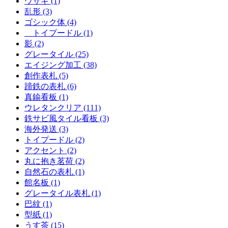
ウサギ (1)
乱形 (3)
ゴシック体 (4)
トイプードル (1)
影 (2)
グレータイル (25)
エイジング加工 (38)
創作表札 (5)
蹄鉄の表札 (6)
真鍮看板 (1)
ウレタンクリア (111)
鉄サビ風タイル看板 (3)
海外発送 (3)
トイプードル (2)
アクセント (2)
丸に抱き茗荷 (2)
自然石の表札 (1)
館名板 (1)
グレータイル表札 (1)
巴紋 (1)
型紙 (1)
うす茶 (15)