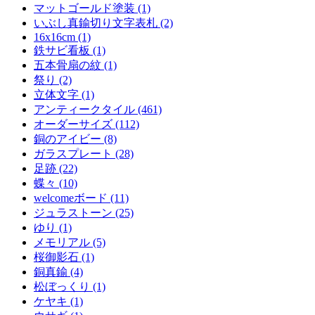
マットゴールド塗装 (1)
いぶし真鍮切り文字表札 (2)
16x16cm (1)
鉄サビ看板 (1)
五本骨扇の紋 (1)
祭り (2)
立体文字 (1)
アンティークタイル (461)
オーダーサイズ (112)
銅のアイビー (8)
ガラスプレート (28)
足跡 (22)
蝶々 (10)
welcomeボード (11)
ジュラストーン (25)
ゆり (1)
メモリアル (5)
桜御影石 (1)
銅真鍮 (4)
松ぼっくり (1)
ケヤキ (1)