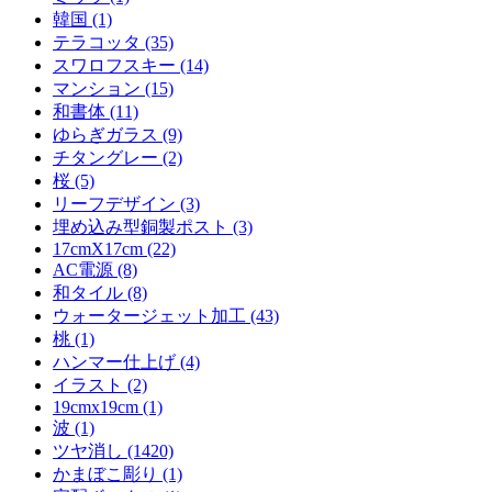
韓国 (1)
テラコッタ (35)
スワロフスキー (14)
マンション (15)
和書体 (11)
ゆらぎガラス (9)
チタングレー (2)
桜 (5)
リーフデザイン (3)
埋め込み型銅製ポスト (3)
17cmX17cm (22)
AC電源 (8)
和タイル (8)
ウォータージェット加工 (43)
桃 (1)
ハンマー仕上げ (4)
イラスト (2)
19cmx19cm (1)
波 (1)
ツヤ消し (1420)
かまぼこ彫り (1)