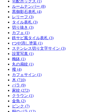
宅配ボックス (1)
ルームナンバー (8)
黒御影石表札 (4)
レリーフ (3)
タイル表札 (3)
切り抜き (3)
カフェ (1)
鉄サビ風タイル表札 (3)
tつや消し塗装 (1)
ステンレス切り文字サイン (3)
設置写真 (1)
梅鉢 (1)
丸の扇紋 (1)
撥 (4)
カフェサイン (1)
木 (710)
バラ (9)
家紋 (272)
クラウン (1)
金魚 (2)
ピンク (7)
銅のバラ (12)