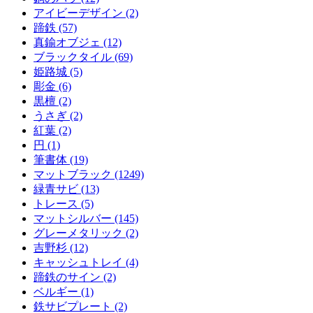
アイビーデザイン (2)
蹄鉄 (57)
真鍮オブジェ (12)
ブラックタイル (69)
姫路城 (5)
彫金 (6)
黒檀 (2)
うさぎ (2)
紅葉 (2)
円 (1)
筆書体 (19)
マットブラック (1249)
緑青サビ (13)
トレース (5)
マットシルバー (145)
グレーメタリック (2)
吉野杉 (12)
キャッシュトレイ (4)
蹄鉄のサイン (2)
ベルギー (1)
鉄サビプレート (2)