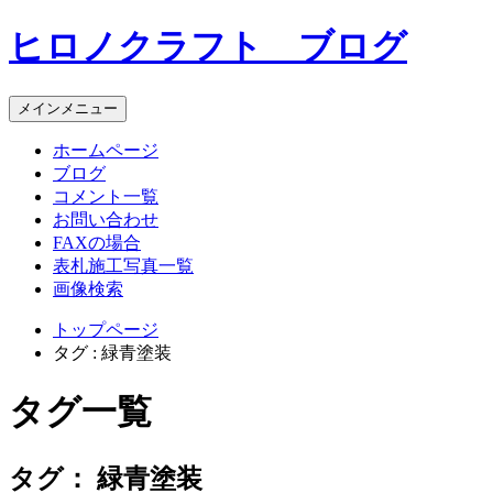
コ
ヒロノクラフト ブログ
ン
テ
ン
メインメニュー
ツ
へ
ホームページ
ス
ブログ
キ
コメント一覧
ッ
お問い合わせ
プ
FAXの場合
表札施工写真一覧
画像検索
トップページ
タグ : 緑青塗装
タグ一覧
タグ：
緑青塗装