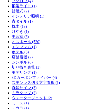
フクロウ (4)
銅製ライト (1)
結婚式 (2)
インテリア照明 (1)
青タイル (1)
枕木 (13)
けやき (1)
美容室 (5)
オスポール (520)
エンブレム (1)
ホテル (3)
店舗看板 (2)
シンボル (6)
切り抜き表札 (1)
モデリング (1)
3Dカーボンファイバー (4)
ステンレス切り文字看板 (1)
真鍮サイン (3)
ミラタップ (2)
ウォータージェット (2)
ミース (1)
ミウラ (1)