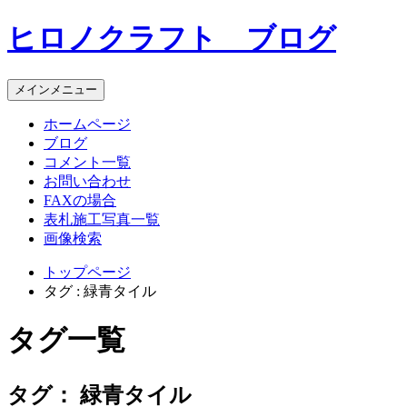
コ
ヒロノクラフト ブログ
ン
テ
ン
メインメニュー
ツ
へ
ホームページ
ス
ブログ
キ
コメント一覧
ッ
お問い合わせ
プ
FAXの場合
表札施工写真一覧
画像検索
トップページ
タグ : 緑青タイル
タグ一覧
タグ：
緑青タイル