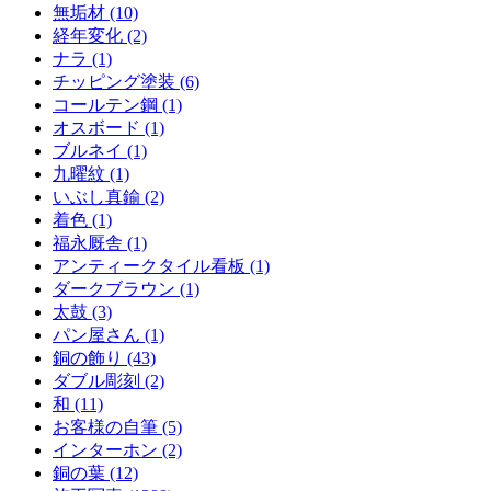
無垢材 (10)
経年変化 (2)
ナラ (1)
チッピング塗装 (6)
コールテン鋼 (1)
オスボード (1)
ブルネイ (1)
九曜紋 (1)
いぶし真鍮 (2)
着色 (1)
福永厩舎 (1)
アンティークタイル看板 (1)
ダークブラウン (1)
太鼓 (3)
パン屋さん (1)
銅の飾り (43)
ダブル彫刻 (2)
和 (11)
お客様の自筆 (5)
インターホン (2)
銅の葉 (12)