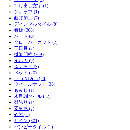
押し出し文字 (1)
ジオラマ (1)
曲げ加工 (2)
ディンプルタイル (8)
看板 (368)
ハート (6)
クローバーカット (2)
三日月 (7)
機能門柱 (769)
イルカ (9)
ふくろう (3)
ペット (20)
12cmX12cm (20)
ウィ－ルナット (38)
もみじ (1)
木目調タイル (82)
雛飾り (1)
素材感 (7)
砂岩 (1)
サイン (301)
バンピータイル (1)