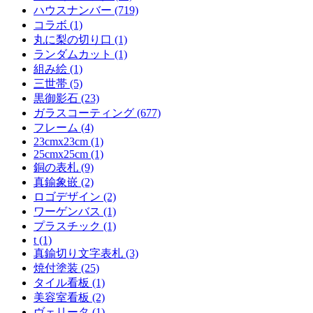
ハウスナンバー (719)
コラボ (1)
丸に梨の切り口 (1)
ランダムカット (1)
組み絵 (1)
三世帯 (5)
黒御影石 (23)
ガラスコーティング (677)
フレーム (4)
23cmx23cm (1)
25cmx25cm (1)
銅の表札 (9)
真鍮象嵌 (2)
ロゴデザイン (2)
ワーゲンバス (1)
プラスチック (1)
t (1)
真鍮切り文字表札 (3)
焼付塗装 (25)
タイル看板 (1)
美容室看板 (2)
ヴェリータ (1)