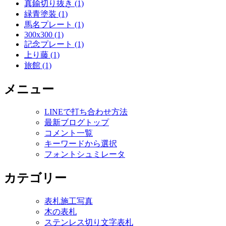
真鍮切り抜き (1)
緑青塗装 (1)
馬名プレート (1)
300x300 (1)
記念プレート (1)
上り藤 (1)
旅館 (1)
メニュー
LINEで打ち合わせ方法
最新ブログトップ
コメント一覧
キーワードから選択
フォントシュミレータ
カテゴリー
表札施工写真
木の表札
ステンレス切り文字表札