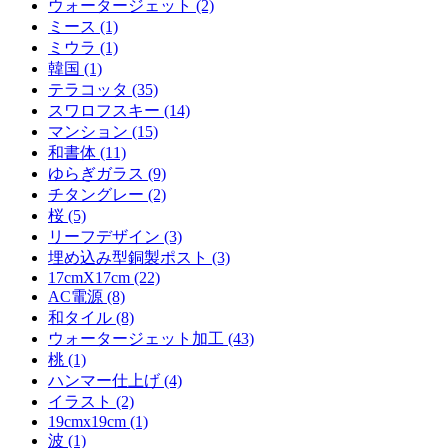
ウォータージェット (2)
ミース (1)
ミウラ (1)
韓国 (1)
テラコッタ (35)
スワロフスキー (14)
マンション (15)
和書体 (11)
ゆらぎガラス (9)
チタングレー (2)
桜 (5)
リーフデザイン (3)
埋め込み型銅製ポスト (3)
17cmX17cm (22)
AC電源 (8)
和タイル (8)
ウォータージェット加工 (43)
桃 (1)
ハンマー仕上げ (4)
イラスト (2)
19cmx19cm (1)
波 (1)