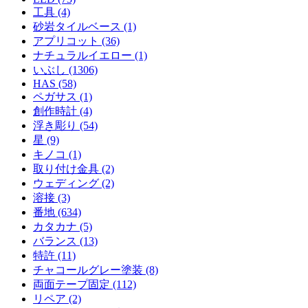
工具 (4)
砂岩タイルベース (1)
アプリコット (36)
ナチュラルイエロー (1)
いぶし (1306)
HAS (58)
ペガサス (1)
創作時計 (4)
浮き彫り (54)
星 (9)
キノコ (1)
取り付け金具 (2)
ウェディング (2)
溶接 (3)
番地 (634)
カタカナ (5)
バランス (13)
特許 (11)
チャコールグレー塗装 (8)
両面テープ固定 (112)
リペア (2)