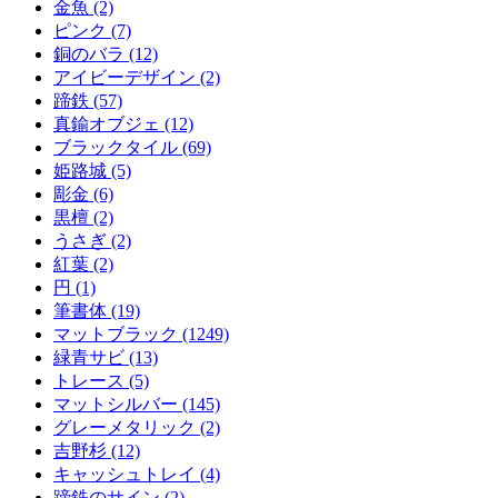
金魚 (2)
ピンク (7)
銅のバラ (12)
アイビーデザイン (2)
蹄鉄 (57)
真鍮オブジェ (12)
ブラックタイル (69)
姫路城 (5)
彫金 (6)
黒檀 (2)
うさぎ (2)
紅葉 (2)
円 (1)
筆書体 (19)
マットブラック (1249)
緑青サビ (13)
トレース (5)
マットシルバー (145)
グレーメタリック (2)
吉野杉 (12)
キャッシュトレイ (4)
蹄鉄のサイン (2)