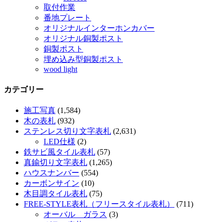
取付作業
番地プレート
オリジナルインターホンカバー
オリジナル銅製ポスト
銅製ポスト
埋め込み型銅製ポスト
wood light
カテゴリー
施工写真
(1,584)
木の表札
(932)
ステンレス切り文字表札
(2,631)
LED仕様
(2)
鉄サビ風タイル表札
(57)
真鍮切り文字表札
(1,265)
ハウスナンバー
(554)
カーボンサイン
(10)
木目調タイル表札
(75)
FREE-STYLE表札（フリースタイル表札）
(711)
オーバル ガラス
(3)