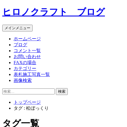
コ
ヒロノクラフト ブログ
ン
テ
ン
メインメニュー
ツ
へ
ホームページ
ス
ブログ
キ
コメント一覧
ッ
お問い合わせ
プ
FAXの場合
カテゴリー
表札施工写真一覧
画像検索
検
索:
トップページ
タグ : 松ぼっくり
タグ一覧