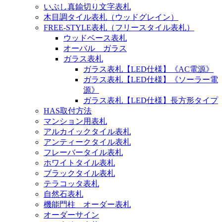
いぶし真鍮切り文字表札
木目調タイル表札（ウッドグレイン）
FREE-STYLE表札（フリースタイル表札）
ウッドベース表札
オーバル ガラス
ガラス表札
ガラス表札【LED仕様】《AC電源》
ガラス表札【LED仕様】《ソーラー電
源》
ガラス表札【LED仕様】長方形タイプ
HAS取付方法
マンション用表札
アルカイックタイル表札
アンティークタイル表札
フレーバータイル表札
ホワイトタイル表札
ブラックタイル表札
テラコッタ表札
自然石表札
機能門柱 オーダー表札
オーダーサイン