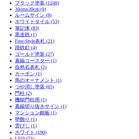
ブラック塗装 (1249)
30cmx30cm (9)
ルームサイン (8)
ホワイトタイル (53)
筆記体 (83)
黒皮鉄 (1)
Free-Style表札 (21)
蹄鉄釘 (4)
ゴールド塗装 (27)
真鍮コースター (1)
自然石表札 (2)
カーボン (1)
馬のオーナメント (1)
つや消し塗装 (65)
門柱 (2)
機能門柱用 (1)
真鍮切り抜きサイン (1)
マンション銘板 (1)
壁飾り (1)
雲びし (1)
ホワイト (190)
LED (73)