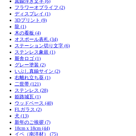
真鍮浮き文字 (6)
フラワーオブライフ (2)
ディスプレイ (1)
3Dプリント (9)
龍 (1)
木の看板 (4)
オスポール表札 (34)
ステーション切り文字 (6)
ステンレス象嵌 (1)
厩舎ロゴ (1)
グレー塗装 (2)
いぶし真鍮サイン (2)
右離れ立ち葵 (1)
二世帯 (121)
ステンレス (28)
姫路城瓦 (1)
ウッドベース (40)
FLガラス (2)
犬 (13)
新年のご挨拶 (7)
18cm x 18cm (44)
イペ（南洋材） (75)