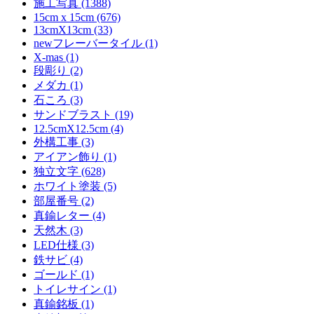
施工写真 (1388)
15cm x 15cm (676)
13cmX13cm (33)
newフレーバータイル (1)
X-mas (1)
段彫り (2)
メダカ (1)
石ころ (3)
サンドブラスト (19)
12.5cmX12.5cm (4)
外構工事 (3)
アイアン飾り (1)
独立文字 (628)
ホワイト塗装 (5)
部屋番号 (2)
真鍮レター (4)
天然木 (3)
LED仕様 (3)
鉄サビ (4)
ゴールド (1)
トイレサイン (1)
真鍮銘板 (1)