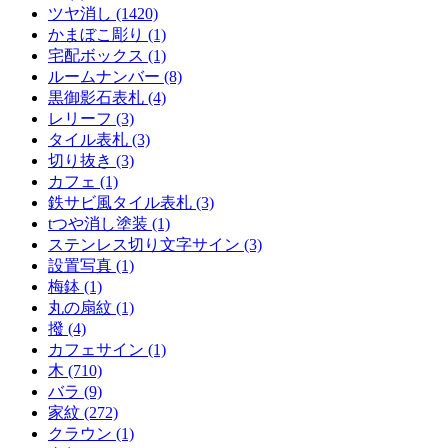
ツヤ消し (1420)
かまぼこ彫り (1)
宅配ボックス (1)
ルームナンバー (8)
黒御影石表札 (4)
レリーフ (3)
タイル表札 (3)
切り抜き (3)
カフェ (1)
鉄サビ風タイル表札 (3)
tつや消し塗装 (1)
ステンレス切り文字サイン (3)
設置写真 (1)
梅鉢 (1)
丸の扇紋 (1)
撥 (4)
カフェサイン (1)
木 (710)
バラ (9)
家紋 (272)
クラウン (1)