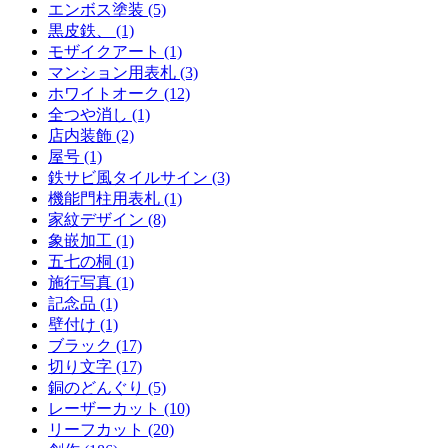
エンボス塗装 (5)
黒皮鉄、 (1)
モザイクアート (1)
マンション用表札 (3)
ホワイトオーク (12)
全つや消し (1)
店内装飾 (2)
屋号 (1)
鉄サビ風タイルサイン (3)
機能門柱用表札 (1)
家紋デザイン (8)
象嵌加工 (1)
五七の桐 (1)
施行写真 (1)
記念品 (1)
壁付け (1)
ブラック (17)
切り文字 (17)
銅のどんぐり (5)
レーザーカット (10)
リーフカット (20)