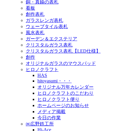
銅・真鍮の表札
看板
創作表札
ガラスレンガ表札
ウェーブタイル表札
風水表札
ガーデン＆エクステリア
クリスタルガラス表札
クリスタルガラス表札【LED仕様】
創作
オリジナルガラスのマウスパッド
ヒロノクラフト
HAS
hitoyasumi・・・
オリジナル万年カレンダー
ヒロノクラフトのこだわり
ヒロノクラフト便り
ホームページのお知らせ
メディア掲載
今日の作業
㈱広野鉄工所
Hi-Ace