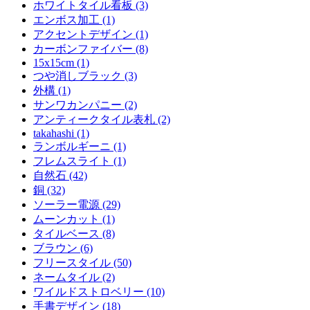
ホワイトタイル看板 (3)
エンボス加工 (1)
アクセントデザイン (1)
カーボンファイバー (8)
15x15cm (1)
つや消しブラック (3)
外構 (1)
サンワカンパニー (2)
アンティークタイル表札 (2)
takahashi (1)
ランボルギーニ (1)
フレムスライト (1)
自然石 (42)
銅 (32)
ソーラー電源 (29)
ムーンカット (1)
タイルベース (8)
ブラウン (6)
フリースタイル (50)
ネームタイル (2)
ワイルドストロベリー (10)
手書デザイン (18)