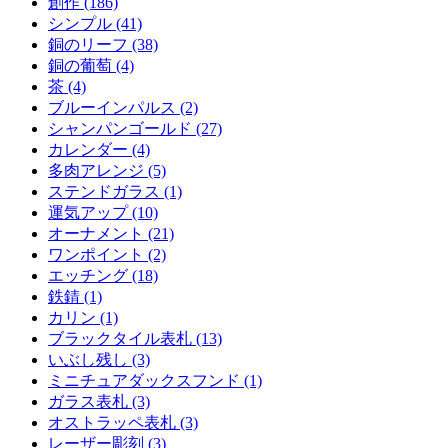
創作 (186)
シンプル (41)
銅のリーフ (38)
銅の葡萄 (4)
茶 (4)
ブルーインパルス (2)
シャンパンゴールド (27)
カレンダー (4)
多肉アレンジ (5)
ステンドガラス (1)
運気アップ (10)
オーナメント (21)
ワンポイント (2)
エッチング (18)
鉄錆 (1)
カリン (1)
ブラックタイル表札 (13)
いぶし残し (3)
ミニチュアダックスフンド (1)
ガラス表札 (3)
オストラッペ表札 (3)
レーザー彫刻 (3)