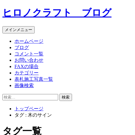
コ
ヒロノクラフト ブログ
ン
テ
ン
メインメニュー
ツ
へ
ホームページ
ス
ブログ
キ
コメント一覧
ッ
お問い合わせ
プ
FAXの場合
カテゴリー
表札施工写真一覧
画像検索
検
索:
トップページ
タグ : 木のサイン
タグ一覧