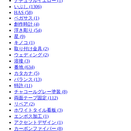
ナチュラルイエロー (1)
いぶし (1306)
HAS (58)
ペガサス (1)
創作時計 (4)
浮き彫り (54)
星 (9)
キノコ (1)
取り付け金具 (2)
ウェディング (2)
溶接 (3)
番地 (634)
カタカナ (5)
バランス (13)
特許 (11)
チャコールグレー塗装 (8)
両面テープ固定 (112)
リペア (2)
ホワイトタイル看板 (3)
エンボス加工 (1)
アクセントデザイン (1)
カーボンファイバー (8)