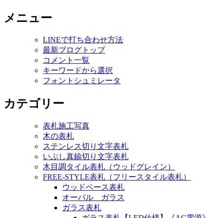
メニュー
LINEで打ち合わせ方法
最新ブログトップ
コメント一覧
キーワードから選択
フォントシュミレータ
カテゴリー
表札施工写真
木の表札
ステンレス切り文字表札
いぶし真鍮切り文字表札
木目調タイル表札（ウッドグレイン）
FREE-STYLE表札（フリースタイル表札）
ウッドベース表札
オーバル ガラス
ガラス表札
ガラス表札【LED仕様】《AC電源》