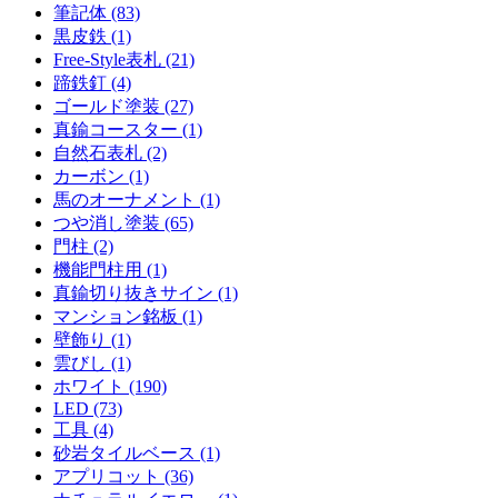
筆記体 (83)
黒皮鉄 (1)
Free-Style表札 (21)
蹄鉄釘 (4)
ゴールド塗装 (27)
真鍮コースター (1)
自然石表札 (2)
カーボン (1)
馬のオーナメント (1)
つや消し塗装 (65)
門柱 (2)
機能門柱用 (1)
真鍮切り抜きサイン (1)
マンション銘板 (1)
壁飾り (1)
雲びし (1)
ホワイト (190)
LED (73)
工具 (4)
砂岩タイルベース (1)
アプリコット (36)