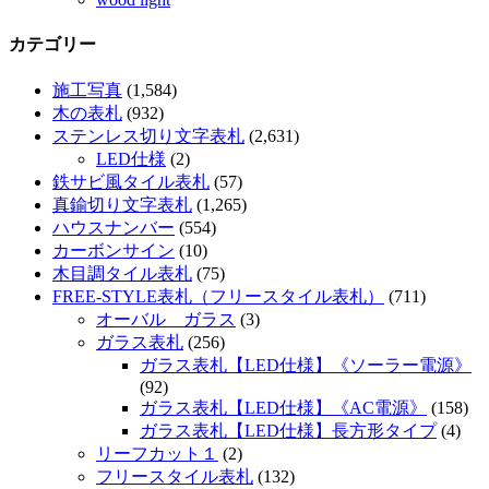
カテゴリー
施工写真
(1,584)
木の表札
(932)
ステンレス切り文字表札
(2,631)
LED仕様
(2)
鉄サビ風タイル表札
(57)
真鍮切り文字表札
(1,265)
ハウスナンバー
(554)
カーボンサイン
(10)
木目調タイル表札
(75)
FREE-STYLE表札（フリースタイル表札）
(711)
オーバル ガラス
(3)
ガラス表札
(256)
ガラス表札【LED仕様】《ソーラー電源》
(92)
ガラス表札【LED仕様】《AC電源》
(158)
ガラス表札【LED仕様】長方形タイプ
(4)
リーフカット１
(2)
フリースタイル表札
(132)