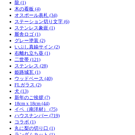
龍 (1)
木の看板 (4)
オスポール表札 (34)
ステーション切り文字 (6)
ステンレス象嵌 (1)
厩舎ロゴ (1)
グレー塗装 (2)
いぶし真鍮サイン (2)
右離れ立ち葵 (1)
二世帯 (121)
ステンレス (28)
姫路城瓦 (1)
ウッドベース (40)
FLガラス (2)
犬 (13)
新年のご挨拶 (7)
18cm x 18cm (44)
イペ（南洋材） (75)
ハウスナンバー (719)
コラボ (1)
丸に梨の切り口 (1)
ランダムカット (1)