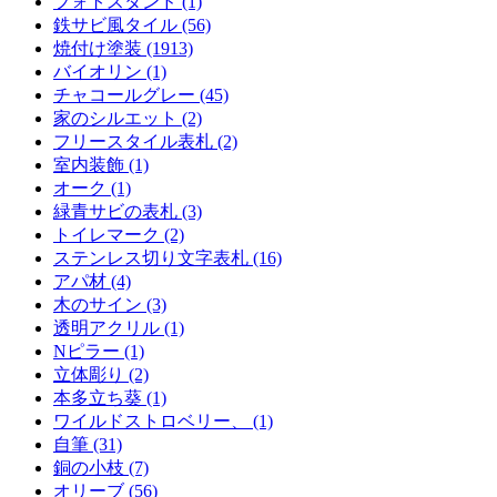
フォトスタンド (1)
鉄サビ風タイル (56)
焼付け塗装 (1913)
バイオリン (1)
チャコールグレー (45)
家のシルエット (2)
フリースタイル表札 (2)
室内装飾 (1)
オーク (1)
緑青サビの表札 (3)
トイレマーク (2)
ステンレス切り文字表札 (16)
アパ材 (4)
木のサイン (3)
透明アクリル (1)
Nピラー (1)
立体彫り (2)
本多立ち葵 (1)
ワイルドストロベリー、 (1)
自筆 (31)
銅の小枝 (7)
オリーブ (56)