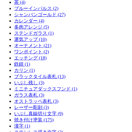
茶 (4)
ブルーインパルス (2)
シャンパンゴールド (27)
カレンダー (4)
多肉アレンジ (5)
ステンドガラス (1)
運気アップ (10)
オーナメント (21)
ワンポイント (2)
エッチング (18)
鉄錆 (1)
カリン (1)
ブラックタイル表札 (13)
いぶし残し (3)
ミニチュアダックスフンド (1)
ガラス表札 (3)
オストラッペ表札 (3)
レーザー彫刻 (3)
いぶし真鍮切り文字 (9)
焼き付け塗装 (175)
漢字 (1)