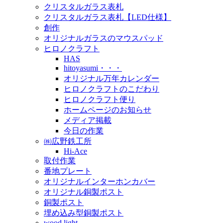
クリスタルガラス表札
クリスタルガラス表札【LED仕様】
創作
オリジナルガラスのマウスパッド
ヒロノクラフト
HAS
hitoyasumi・・・
オリジナル万年カレンダー
ヒロノクラフトのこだわり
ヒロノクラフト便り
ホームページのお知らせ
メディア掲載
今日の作業
㈱広野鉄工所
Hi-Ace
取付作業
番地プレート
オリジナルインターホンカバー
オリジナル銅製ポスト
銅製ポスト
埋め込み型銅製ポスト
wood light