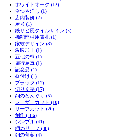
ホワイトオーク (12)
全つや消し (1)
店内装飾 (2)
屋号 (1)
鉄サビ風タイルサイン (3)
機能門柱用表札 (1)
家紋デザイン (8)
象嵌加工 (1)
五七の桐 (1)
施行写真 (1)
記念品 (1)
壁付け (1)
ブラック (17)
切り文字 (17)
銅のどんぐり (5)
レーザーカット (10)
リーフカット (20)
創作 (186)
シンプル (41)
銅のリーフ (38)
銅の葡萄 (4)