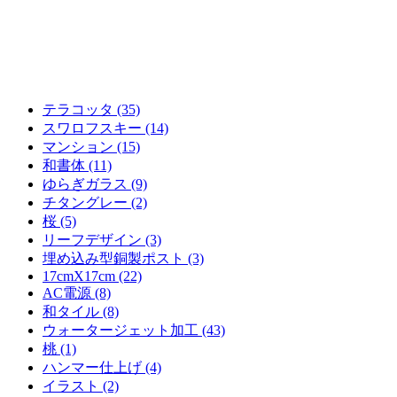
テラコッタ (35)
スワロフスキー (14)
マンション (15)
和書体 (11)
ゆらぎガラス (9)
チタングレー (2)
桜 (5)
リーフデザイン (3)
埋め込み型銅製ポスト (3)
17cmX17cm (22)
AC電源 (8)
和タイル (8)
ウォータージェット加工 (43)
桃 (1)
ハンマー仕上げ (4)
イラスト (2)