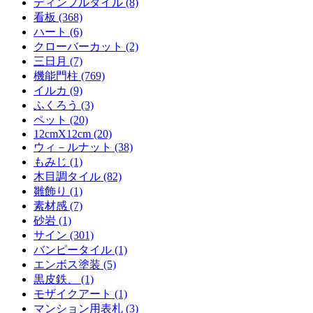
ディンプルタイル (8)
看板 (368)
ハート (6)
クローバーカット (2)
三日月 (7)
機能門柱 (769)
イルカ (9)
ふくろう (3)
ペット (20)
12cmX12cm (20)
ウィ－ルナット (38)
もみじ (1)
木目調タイル (82)
雛飾り (1)
素材感 (7)
砂岩 (1)
サイン (301)
バンピータイル (1)
エンボス塗装 (5)
黒皮鉄、 (1)
モザイクアート (1)
マンション用表札 (3)