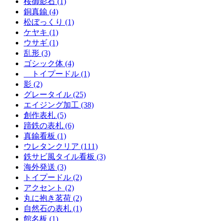
桜御影石 (1)
銅真鍮 (4)
松ぼっくり (1)
ケヤキ (1)
ウサギ (1)
乱形 (3)
ゴシック体 (4)
トイプードル (1)
影 (2)
グレータイル (25)
エイジング加工 (38)
創作表札 (5)
蹄鉄の表札 (6)
真鍮看板 (1)
ウレタンクリア (111)
鉄サビ風タイル看板 (3)
海外発送 (3)
トイプードル (2)
アクセント (2)
丸に抱き茗荷 (2)
自然石の表札 (1)
館名板 (1)