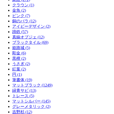
クラウン (1)
金魚 (2)
ピンク (7)
銅のバラ (12)
アイビーデザイン (2)
蹄鉄 (57)
真鍮オブジェ (12)
ブラックタイル (69)
姫路城 (5)
彫金 (6)
黒檀 (2)
うさぎ (2)
紅葉 (2)
円 (1)
筆書体 (19)
マットブラック (1249)
緑青サビ (13)
トレース (5)
マットシルバー (145)
グレーメタリック (2)
吉野杉 (12)