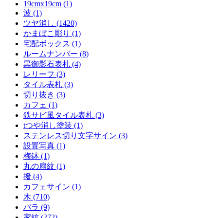
19cmx19cm (1)
波 (1)
ツヤ消し (1420)
かまぼこ彫り (1)
宅配ボックス (1)
ルームナンバー (8)
黒御影石表札 (4)
レリーフ (3)
タイル表札 (3)
切り抜き (3)
カフェ (1)
鉄サビ風タイル表札 (3)
tつや消し塗装 (1)
ステンレス切り文字サイン (3)
設置写真 (1)
梅鉢 (1)
丸の扇紋 (1)
撥 (4)
カフェサイン (1)
木 (710)
バラ (9)
家紋 (272)