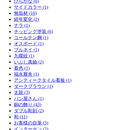
ひらがな (6)
サイドカラー (1)
無垢材 (10)
経年変化 (2)
ナラ (1)
チッピング塗装 (6)
コールテン鋼 (1)
オスボード (1)
ブルネイ (1)
九曜紋 (1)
いぶし真鍮 (2)
着色 (1)
福永厩舎 (1)
アンティークタイル看板 (1)
ダークブラウン (1)
太鼓 (3)
パン屋さん (1)
銅の飾り (43)
ダブル彫刻 (2)
和 (11)
お客様の自筆 (5)
インターホン (2)