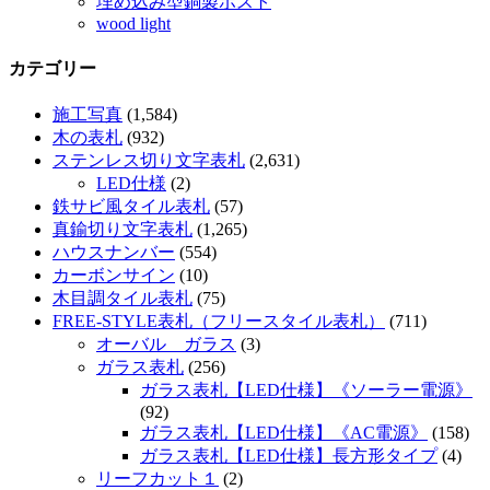
埋め込み型銅製ポスト
wood light
カテゴリー
施工写真
(1,584)
木の表札
(932)
ステンレス切り文字表札
(2,631)
LED仕様
(2)
鉄サビ風タイル表札
(57)
真鍮切り文字表札
(1,265)
ハウスナンバー
(554)
カーボンサイン
(10)
木目調タイル表札
(75)
FREE-STYLE表札（フリースタイル表札）
(711)
オーバル ガラス
(3)
ガラス表札
(256)
ガラス表札【LED仕様】《ソーラー電源》
(92)
ガラス表札【LED仕様】《AC電源》
(158)
ガラス表札【LED仕様】長方形タイプ
(4)
リーフカット１
(2)