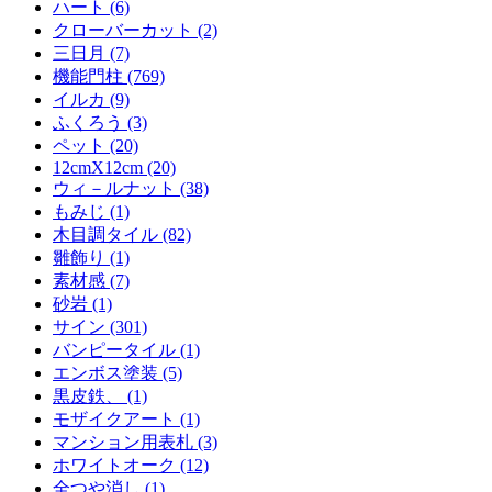
ハート (6)
クローバーカット (2)
三日月 (7)
機能門柱 (769)
イルカ (9)
ふくろう (3)
ペット (20)
12cmX12cm (20)
ウィ－ルナット (38)
もみじ (1)
木目調タイル (82)
雛飾り (1)
素材感 (7)
砂岩 (1)
サイン (301)
バンピータイル (1)
エンボス塗装 (5)
黒皮鉄、 (1)
モザイクアート (1)
マンション用表札 (3)
ホワイトオーク (12)
全つや消し (1)