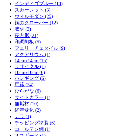
インディゴブルー (10)
スカーレット (3)
ウィルモダン (25)
銅のクローバー (12)
取材 (3)
長方形 (21)
和調陶板 (5)
フェリーチェタイル (9)
アクアリウム (1)
14cmx14cm (15)
リサイクル (1)
10cmx10cm (6)
ハンギング (6)
馬蹄 (24)
ひらがな (6)
サイドカラー (1)
無垢材 (10)
経年変化 (2)
ナラ (1)
チッピング塗装 (6)
コールテン鋼 (1)
オスボード (1)