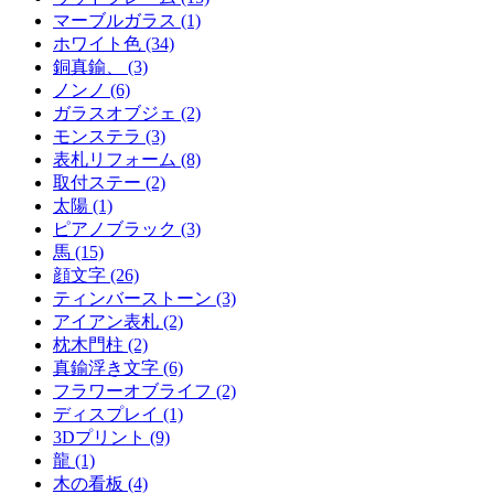
マーブルガラス (1)
ホワイト色 (34)
銅真鍮、 (3)
ノンノ (6)
ガラスオブジェ (2)
モンステラ (3)
表札リフォーム (8)
取付ステー (2)
太陽 (1)
ピアノブラック (3)
馬 (15)
顔文字 (26)
ティンバーストーン (3)
アイアン表札 (2)
枕木門柱 (2)
真鍮浮き文字 (6)
フラワーオブライフ (2)
ディスプレイ (1)
3Dプリント (9)
龍 (1)
木の看板 (4)