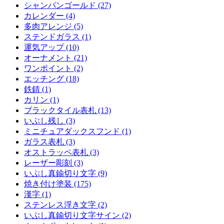
シャンパンゴールド (27)
カレンダー (4)
多肉アレンジ (5)
ステンドガラス (1)
運気アップ (10)
オーナメント (21)
ワンポイント (2)
エッチング (18)
鉄錆 (1)
カリン (1)
ブラックタイル表札 (13)
いぶし残し (3)
ミニチュアダックスフンド (1)
ガラス表札 (3)
オストラッペ表札 (3)
レーザー彫刻 (3)
いぶし真鍮切り文字 (9)
焼き付け塗装 (175)
漢字 (1)
ステンレス浮き文字 (2)
いぶし真鍮切り文字サイン (2)