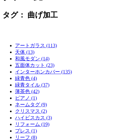
タグ：
曲げ加工
アートガラス (113)
天体 (13)
和風モダン (14)
五面体カット (23)
インターホンカバー (135)
緑青色 (4)
緑青タイル (37)
薄茶色 (42)
ピアノ (1)
ネームタグ (9)
クリスマス (2)
ハイビスカス (3)
リフォーム (19)
プレス (1)
リーフ (8)