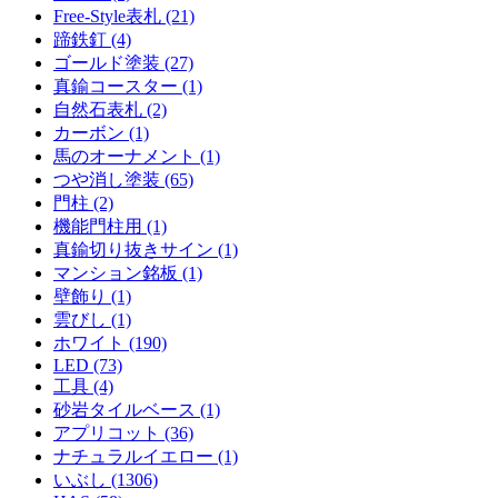
Free-Style表札 (21)
蹄鉄釘 (4)
ゴールド塗装 (27)
真鍮コースター (1)
自然石表札 (2)
カーボン (1)
馬のオーナメント (1)
つや消し塗装 (65)
門柱 (2)
機能門柱用 (1)
真鍮切り抜きサイン (1)
マンション銘板 (1)
壁飾り (1)
雲びし (1)
ホワイト (190)
LED (73)
工具 (4)
砂岩タイルベース (1)
アプリコット (36)
ナチュラルイエロー (1)
いぶし (1306)