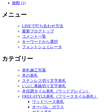
旅館 (1)
メニュー
LINEで打ち合わせ方法
最新ブログトップ
コメント一覧
キーワードから選択
フォントシュミレータ
カテゴリー
表札施工写真
木の表札
ステンレス切り文字表札
いぶし真鍮切り文字表札
木目調タイル表札（ウッドグレイン）
FREE-STYLE表札（フリースタイル表札）
ウッドベース表札
オーバル ガラス