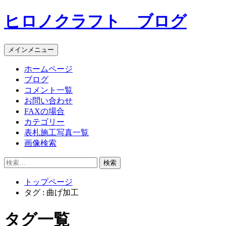
コ
ヒロノクラフト ブログ
ン
テ
ン
メインメニュー
ツ
へ
ホームページ
ス
ブログ
キ
コメント一覧
ッ
お問い合わせ
プ
FAXの場合
カテゴリー
表札施工写真一覧
画像検索
検
索:
トップページ
タグ : 曲げ加工
タグ一覧