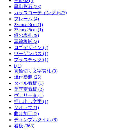
三世帯 (5)
黒御影石 (23)
ガラスコーティング (677)
フレーム (4)
23cmx23cm (1)
25cmx25cm (1)
銅の表札 (9)
真鍮象嵌 (2)
ロゴデザイン (2)
ワーゲンバス (1)
プラスチック (1)
t (1)
真鍮切り文字表札 (3)
焼付塗装 (25)
タイル看板 (1)
美容室看板 (2)
ヴェリータ (1)
押し出し文字 (1)
ジオラマ (1)
曲げ加工 (2)
ディンプルタイル (8)
看板 (368)