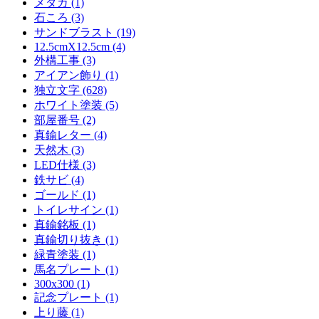
メダカ (1)
石ころ (3)
サンドブラスト (19)
12.5cmX12.5cm (4)
外構工事 (3)
アイアン飾り (1)
独立文字 (628)
ホワイト塗装 (5)
部屋番号 (2)
真鍮レター (4)
天然木 (3)
LED仕様 (3)
鉄サビ (4)
ゴールド (1)
トイレサイン (1)
真鍮銘板 (1)
真鍮切り抜き (1)
緑青塗装 (1)
馬名プレート (1)
300x300 (1)
記念プレート (1)
上り藤 (1)