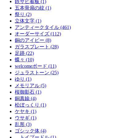
鉄サビ看板 (1)
五本骨扇の紋 (1)
祭り (2)
立体文字 (1)
アンティークタイル (461)
オーダーサイズ (112)
銅のアイビー (8)
ガラスプレート (28)
足跡 (22)
蝶々 (10)
welcomeボード (11)
ジュラストーン (25)
ゆり (1)
メモリアル (5)
桜御影石 (1)
銅真鍮 (4)
松ぼっくり (1)
ケヤキ (1)
ウサギ (1)
乱形 (3)
ゴシック体 (4)
トイプードル (1)