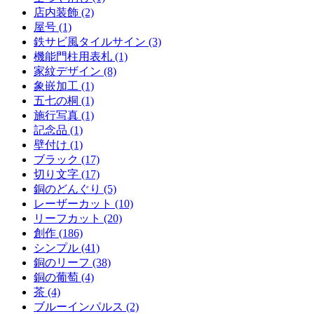
店内装飾 (2)
屋号 (1)
鉄サビ風タイルサイン (3)
機能門柱用表札 (1)
家紋デザイン (8)
象嵌加工 (1)
五七の桐 (1)
施行写真 (1)
記念品 (1)
壁付け (1)
ブラック (17)
切り文字 (17)
銅のどんぐり (5)
レーザーカット (10)
リーフカット (20)
創作 (186)
シンプル (41)
銅のリーフ (38)
銅の葡萄 (4)
茶 (4)
ブルーインパルス (2)