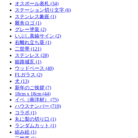
オスポール表札 (34)
ステーション切り文字 (6)
ステンレス象嵌 (1)
厩舎ロゴ (1)
グレー塗装 (2)
いぶし真鍮サイン (2)
右離れ立ち葵 (1)
二世帯 (121)
ステンレス (28)
姫路城瓦 (1)
ウッドベース (40)
FLガラス (2)
犬 (13)
新年のご挨拶 (7)
18cm x 18cm (44)
イペ（南洋材） (75)
ハウスナンバー (719)
コラボ (1)
丸に梨の切り口 (1)
ランダムカット (1)
組み絵 (1)