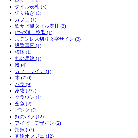
レリーフ (3)
タイル表札 (3)
切り抜き (3)
カフェ (1)
鉄サビ風タイル表札 (3)
tつや消し塗装 (1)
ステンレス切り文字サイン (3)
設置写真 (1)
梅鉢 (1)
丸の扇紋 (1)
撥 (4)
カフェサイン (1)
木 (710)
バラ (9)
家紋 (272)
クラウン (1)
金魚 (2)
ピンク (7)
銅のバラ (12)
アイビーデザイン (2)
蹄鉄 (57)
真鍮オブジェ (12)