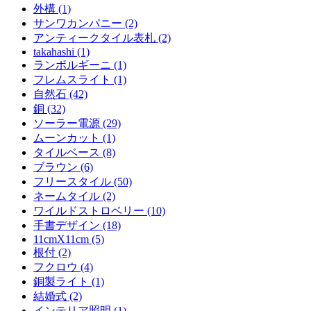
外構 (1)
サンワカンパニー (2)
アンティークタイル表札 (2)
takahashi (1)
ランボルギーニ (1)
フレムスライト (1)
自然石 (42)
銅 (32)
ソーラー電源 (29)
ムーンカット (1)
タイルベース (8)
ブラウン (6)
フリースタイル (50)
ネームタイル (2)
ワイルドストロベリー (10)
手書デザイン (18)
11cmX11cm (5)
根付 (2)
フクロウ (4)
銅製ライト (1)
結婚式 (2)
インテリア照明 (1)