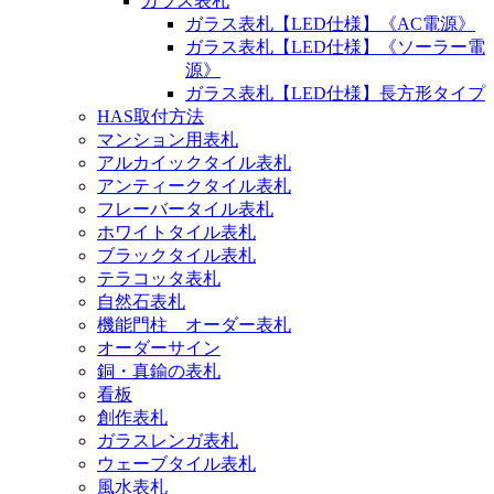
ガラス表札
ガラス表札【LED仕様】《AC電源》
ガラス表札【LED仕様】《ソーラー電
源》
ガラス表札【LED仕様】長方形タイプ
HAS取付方法
マンション用表札
アルカイックタイル表札
アンティークタイル表札
フレーバータイル表札
ホワイトタイル表札
ブラックタイル表札
テラコッタ表札
自然石表札
機能門柱 オーダー表札
オーダーサイン
銅・真鍮の表札
看板
創作表札
ガラスレンガ表札
ウェーブタイル表札
風水表札