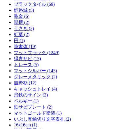
ブラックタイル (69)
姫路城 (5)
彫金 (6)
黒檀 (2)
うさぎ (2)
紅葉 (2)
円 (1)
筆書体 (19)
マットブラック (1249)
緑青サビ (13)
トレース (5)
マットシルバー (145)
グレーメタリック (2)
吉野杉 (12)
キャッシュトレイ (4)
蹄鉄のサイン (2)
ベルギー (1)
鉄サビプレート (2)
マットゴールド塗装 (1)
いぶし真鍮切り文字表札 (2)
16x16cm (1)