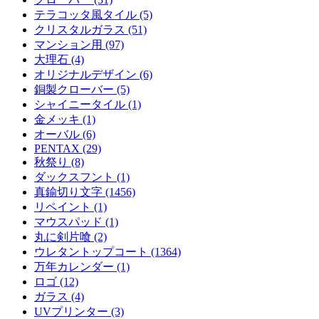
テラコッタ風タイル (5)
クリスタルガラス (51)
マンション用 (97)
大理石 (4)
オリジナルデザイン (6)
銅製クローバー (5)
シャイニータイル (1)
金メッキ (1)
オーバル (6)
PENTAX (29)
秋祭り (8)
ダックスフント (1)
真鍮切り文字 (1456)
リペイント (1)
マウスパッド (1)
丸に剣片喰 (2)
ウレタントップコート (1364)
万年カレンダー (1)
ロゴ (12)
ガラス (4)
UVプリンター (3)