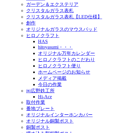
ガーデン＆エクステリア
クリスタルガラス表札
クリスタルガラス表札【LED仕様】
創作
オリジナルガラスのマウスパッド
ヒロノクラフト
HAS
hitoyasumi・・・
オリジナル万年カレンダー
ヒロノクラフトのこだわり
ヒロノクラフト便り
ホームページのお知らせ
メディア掲載
今日の作業
㈱広野鉄工所
Hi-Ace
取付作業
番地プレート
オリジナルインターホンカバー
オリジナル銅製ポスト
銅製ポスト