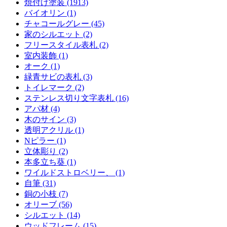
焼付け塗装 (1913)
バイオリン (1)
チャコールグレー (45)
家のシルエット (2)
フリースタイル表札 (2)
室内装飾 (1)
オーク (1)
緑青サビの表札 (3)
トイレマーク (2)
ステンレス切り文字表札 (16)
アパ材 (4)
木のサイン (3)
透明アクリル (1)
Nピラー (1)
立体彫り (2)
本多立ち葵 (1)
ワイルドストロベリー、 (1)
自筆 (31)
銅の小枝 (7)
オリーブ (56)
シルエット (14)
ウッドフレーム (15)