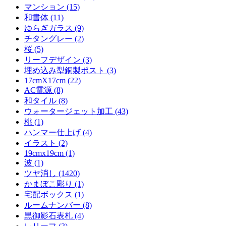
マンション (15)
和書体 (11)
ゆらぎガラス (9)
チタングレー (2)
桜 (5)
リーフデザイン (3)
埋め込み型銅製ポスト (3)
17cmX17cm (22)
AC電源 (8)
和タイル (8)
ウォータージェット加工 (43)
桃 (1)
ハンマー仕上げ (4)
イラスト (2)
19cmx19cm (1)
波 (1)
ツヤ消し (1420)
かまぼこ彫り (1)
宅配ボックス (1)
ルームナンバー (8)
黒御影石表札 (4)