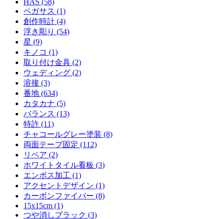
HAS (58)
ペガサス (1)
創作時計 (4)
浮き彫り (54)
星 (9)
キノコ (1)
取り付け金具 (2)
ウェディング (2)
溶接 (3)
番地 (634)
カタカナ (5)
バランス (13)
特許 (11)
チャコールグレー塗装 (8)
両面テープ固定 (112)
リペア (2)
ホワイトタイル看板 (3)
エンボス加工 (1)
アクセントデザイン (1)
カーボンファイバー (8)
15x15cm (1)
つや消しブラック (3)