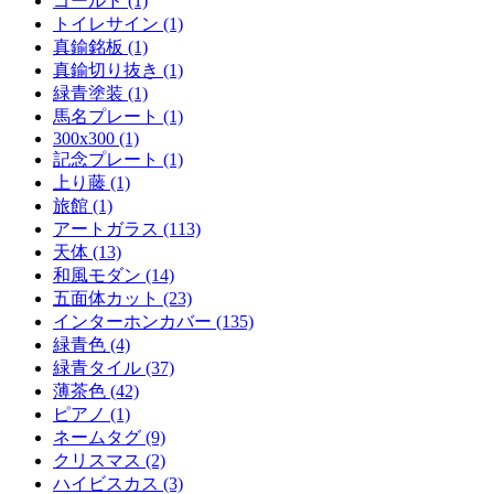
ゴールド (1)
トイレサイン (1)
真鍮銘板 (1)
真鍮切り抜き (1)
緑青塗装 (1)
馬名プレート (1)
300x300 (1)
記念プレート (1)
上り藤 (1)
旅館 (1)
アートガラス (113)
天体 (13)
和風モダン (14)
五面体カット (23)
インターホンカバー (135)
緑青色 (4)
緑青タイル (37)
薄茶色 (42)
ピアノ (1)
ネームタグ (9)
クリスマス (2)
ハイビスカス (3)