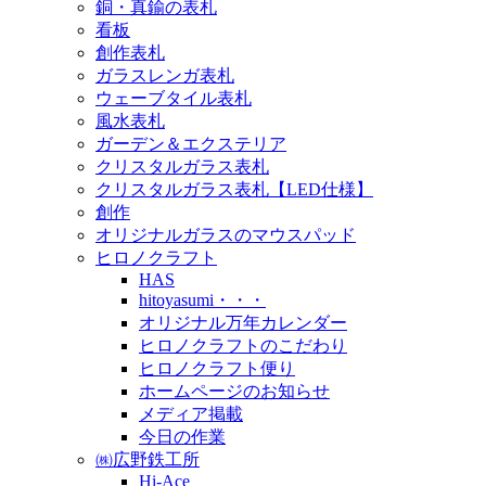
銅・真鍮の表札
看板
創作表札
ガラスレンガ表札
ウェーブタイル表札
風水表札
ガーデン＆エクステリア
クリスタルガラス表札
クリスタルガラス表札【LED仕様】
創作
オリジナルガラスのマウスパッド
ヒロノクラフト
HAS
hitoyasumi・・・
オリジナル万年カレンダー
ヒロノクラフトのこだわり
ヒロノクラフト便り
ホームページのお知らせ
メディア掲載
今日の作業
㈱広野鉄工所
Hi-Ace