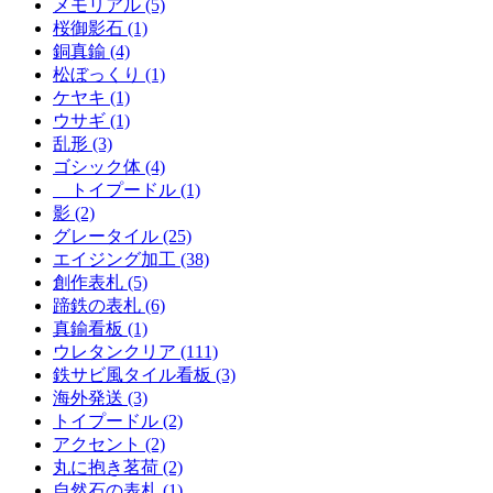
メモリアル (5)
桜御影石 (1)
銅真鍮 (4)
松ぼっくり (1)
ケヤキ (1)
ウサギ (1)
乱形 (3)
ゴシック体 (4)
トイプードル (1)
影 (2)
グレータイル (25)
エイジング加工 (38)
創作表札 (5)
蹄鉄の表札 (6)
真鍮看板 (1)
ウレタンクリア (111)
鉄サビ風タイル看板 (3)
海外発送 (3)
トイプードル (2)
アクセント (2)
丸に抱き茗荷 (2)
自然石の表札 (1)