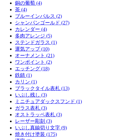
銅の葡萄 (4)
茶 (4)
ブルーインパルス (2)
シャンパンゴールド (27)
カレンダー (4)
多肉アレンジ (5)
ステンドガラス (1)
運気アップ (10)
オーナメント (21)
ワンポイント (2)
エッチング (18)
鉄錆 (1)
カリン (1)
ブラックタイル表札 (13)
いぶし残し (3)
ミニチュアダックスフンド (1)
ガラス表札 (3)
オストラッペ表札 (3)
レーザー彫刻 (3)
いぶし真鍮切り文字 (9)
焼き付け塗装 (175)