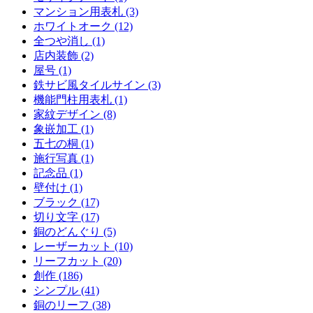
マンション用表札 (3)
ホワイトオーク (12)
全つや消し (1)
店内装飾 (2)
屋号 (1)
鉄サビ風タイルサイン (3)
機能門柱用表札 (1)
家紋デザイン (8)
象嵌加工 (1)
五七の桐 (1)
施行写真 (1)
記念品 (1)
壁付け (1)
ブラック (17)
切り文字 (17)
銅のどんぐり (5)
レーザーカット (10)
リーフカット (20)
創作 (186)
シンプル (41)
銅のリーフ (38)