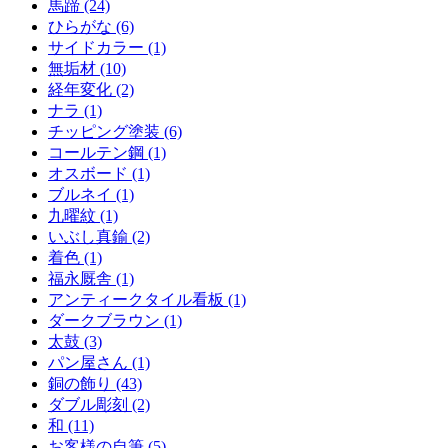
馬蹄 (24)
ひらがな (6)
サイドカラー (1)
無垢材 (10)
経年変化 (2)
ナラ (1)
チッピング塗装 (6)
コールテン鋼 (1)
オスボード (1)
ブルネイ (1)
九曜紋 (1)
いぶし真鍮 (2)
着色 (1)
福永厩舎 (1)
アンティークタイル看板 (1)
ダークブラウン (1)
太鼓 (3)
パン屋さん (1)
銅の飾り (43)
ダブル彫刻 (2)
和 (11)
お客様の自筆 (5)