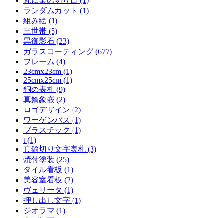
丸に梨の切り口 (1)
ランダムカット (1)
組み絵 (1)
三世帯 (5)
黒御影石 (23)
ガラスコーティング (677)
フレーム (4)
23cmx23cm (1)
25cmx25cm (1)
銅の表札 (9)
真鍮象嵌 (2)
ロゴデザイン (2)
ワーゲンバス (1)
プラスチック (1)
t (1)
真鍮切り文字表札 (3)
焼付塗装 (25)
タイル看板 (1)
美容室看板 (2)
ヴェリータ (1)
押し出し文字 (1)
ジオラマ (1)