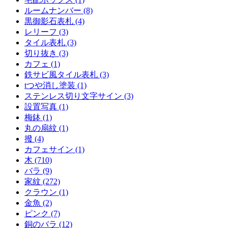
ルームナンバー (8)
黒御影石表札 (4)
レリーフ (3)
タイル表札 (3)
切り抜き (3)
カフェ (1)
鉄サビ風タイル表札 (3)
tつや消し塗装 (1)
ステンレス切り文字サイン (3)
設置写真 (1)
梅鉢 (1)
丸の扇紋 (1)
撥 (4)
カフェサイン (1)
木 (710)
バラ (9)
家紋 (272)
クラウン (1)
金魚 (2)
ピンク (7)
銅のバラ (12)