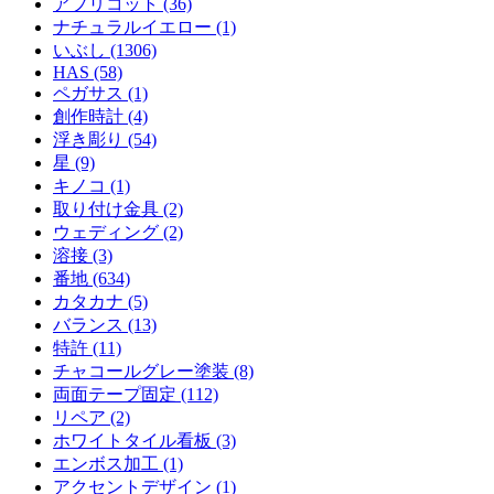
アプリコット (36)
ナチュラルイエロー (1)
いぶし (1306)
HAS (58)
ペガサス (1)
創作時計 (4)
浮き彫り (54)
星 (9)
キノコ (1)
取り付け金具 (2)
ウェディング (2)
溶接 (3)
番地 (634)
カタカナ (5)
バランス (13)
特許 (11)
チャコールグレー塗装 (8)
両面テープ固定 (112)
リペア (2)
ホワイトタイル看板 (3)
エンボス加工 (1)
アクセントデザイン (1)