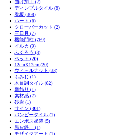
曲げ加工 (2)
ディンプルタイル (8)
看板 (368)
ハート (6)
クローバーカット (2)
三日月 (7)
機能門柱 (769)
イルカ (9)
ふくろう (3)
ペット (20)
12cmX12cm (20)
ウィ－ルナット (38)
もみじ (1)
木目調タイル (82)
雛飾り (1)
素材感 (7)
砂岩 (1)
サイン (301)
バンピータイル (1)
エンボス塗装 (5)
黒皮鉄、 (1)
モザイクアート (1)