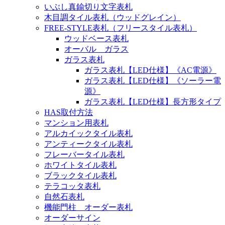
いぶし真鍮切り文字表札
木目調タイル表札（ウッドグレイン）
FREE-STYLE表札（フリースタイル表札）
ウッドベース表札
オーバル ガラス
ガラス表札
ガラス表札【LED仕様】《AC電源》
ガラス表札【LED仕様】《ソーラー電
源》
ガラス表札【LED仕様】長方形タイプ
HAS取付方法
マンション用表札
アルカイックタイル表札
アンティークタイル表札
フレーバータイル表札
ホワイトタイル表札
ブラックタイル表札
テラコッタ表札
自然石表札
機能門柱 オーダー表札
オーダーサイン