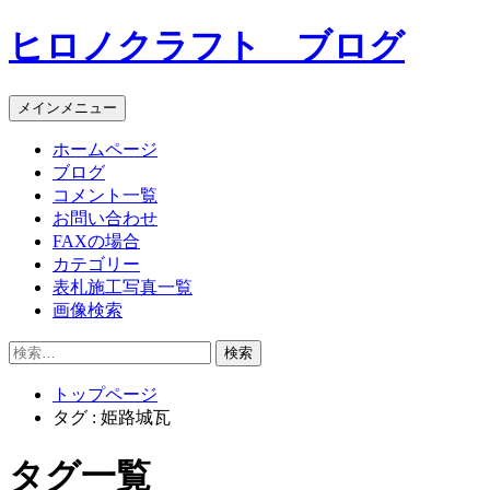
コ
ヒロノクラフト ブログ
ン
テ
ン
メインメニュー
ツ
へ
ホームページ
ス
ブログ
キ
コメント一覧
ッ
お問い合わせ
プ
FAXの場合
カテゴリー
表札施工写真一覧
画像検索
検
索:
トップページ
タグ : 姫路城瓦
タグ一覧