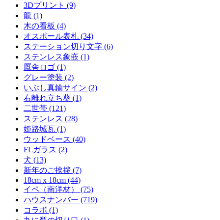
3Dプリント (9)
龍 (1)
木の看板 (4)
オスポール表札 (34)
ステーション切り文字 (6)
ステンレス象嵌 (1)
厩舎ロゴ (1)
グレー塗装 (2)
いぶし真鍮サイン (2)
右離れ立ち葵 (1)
二世帯 (121)
ステンレス (28)
姫路城瓦 (1)
ウッドベース (40)
FLガラス (2)
犬 (13)
新年のご挨拶 (7)
18cm x 18cm (44)
イペ（南洋材） (75)
ハウスナンバー (719)
コラボ (1)