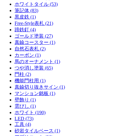
ホワイトタイル (53)
筆記体 (83)
黒皮鉄 (1)
Free-Style表札 (21)
蹄鉄釘 (4)
ゴールド塗装 (27)
真鍮コースター (1)
自然石表札 (2)
カーボン (1)
馬のオーナメント (1)
つや消し塗装 (65)
門柱 (2)
機能門柱用 (1)
真鍮切り抜きサイン (1)
マンション銘板 (1)
壁飾り (1)
雲びし (1)
ホワイト (190)
LED (73)
工具 (4)
砂岩タイルベース (1)