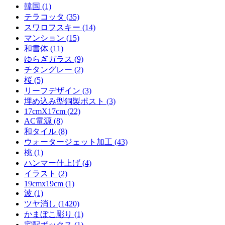
韓国 (1)
テラコッタ (35)
スワロフスキー (14)
マンション (15)
和書体 (11)
ゆらぎガラス (9)
チタングレー (2)
桜 (5)
リーフデザイン (3)
埋め込み型銅製ポスト (3)
17cmX17cm (22)
AC電源 (8)
和タイル (8)
ウォータージェット加工 (43)
桃 (1)
ハンマー仕上げ (4)
イラスト (2)
19cmx19cm (1)
波 (1)
ツヤ消し (1420)
かまぼこ彫り (1)
宅配ボックス (1)