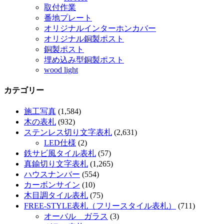
取付作業
番地プレート
オリジナルインターホンカバー
オリジナル銅製ポスト
銅製ポスト
埋め込み型銅製ポスト
wood light
カテゴリー
施工写真
(1,584)
木の表札
(932)
ステンレス切り文字表札
(2,631)
LED仕様
(2)
鉄サビ風タイル表札
(57)
真鍮切り文字表札
(1,265)
ハウスナンバー
(554)
カーボンサイン
(10)
木目調タイル表札
(75)
FREE-STYLE表札（フリースタイル表札）
(711)
オーバル ガラス
(3)