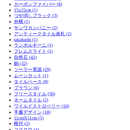
カーボンファイバー (8)
15x15cm (1)
つや消しブラック (3)
外構 (1)
サンワカンパニー (2)
アンティークタイル表札 (2)
takahashi (1)
ランボルギーニ (1)
フレムスライト (1)
自然石 (42)
銅 (32)
ソーラー電源 (29)
ムーンカット (1)
タイルベース (8)
ブラウン (6)
フリースタイル (50)
ネームタイル (2)
ワイルドストロベリー (10)
手書デザイン (18)
11cmX11cm (5)
根付 (2)
フクロウ (4)