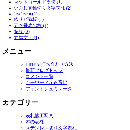
マットゴールド塗装 (1)
いぶし真鍮切り文字表札 (2)
16x16cm (1)
鉄サビ看板 (1)
五本骨扇の紋 (1)
祭り (2)
立体文字 (1)
メニュー
LINEで打ち合わせ方法
最新ブログトップ
コメント一覧
キーワードから選択
フォントシュミレータ
カテゴリー
表札施工写真
木の表札
ステンレス切り文字表札