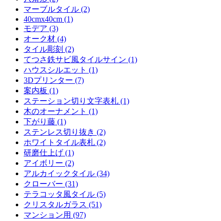
マーブルタイル (2)
40cmx40cm (1)
モデア (3)
オーク材 (4)
タイル彫刻 (2)
てつさ鉄サビ風タイルサイン (1)
ハウスシルエット (1)
3Dプリンター (7)
案内板 (1)
ステーション切り文字表札 (1)
木のオーナメント (1)
下がり藤 (1)
ステンレス切り抜き (2)
ホワイトタイル表札 (2)
研磨仕上げ (1)
アイボリー (2)
アルカイックタイル (34)
クローバー (31)
テラコッタ風タイル (5)
クリスタルガラス (51)
マンション用 (97)