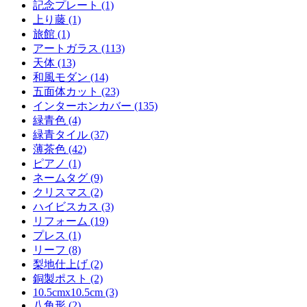
記念プレート (1)
上り藤 (1)
旅館 (1)
アートガラス (113)
天体 (13)
和風モダン (14)
五面体カット (23)
インターホンカバー (135)
緑青色 (4)
緑青タイル (37)
薄茶色 (42)
ピアノ (1)
ネームタグ (9)
クリスマス (2)
ハイビスカス (3)
リフォーム (19)
プレス (1)
リーフ (8)
梨地仕上げ (2)
銅製ポスト (2)
10.5cmx10.5cm (3)
八角形 (2)