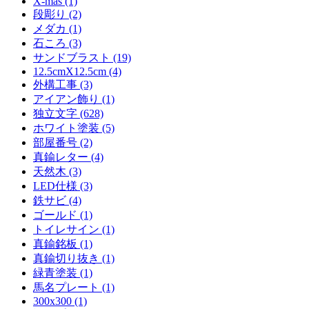
X-mas (1)
段彫り (2)
メダカ (1)
石ころ (3)
サンドブラスト (19)
12.5cmX12.5cm (4)
外構工事 (3)
アイアン飾り (1)
独立文字 (628)
ホワイト塗装 (5)
部屋番号 (2)
真鍮レター (4)
天然木 (3)
LED仕様 (3)
鉄サビ (4)
ゴールド (1)
トイレサイン (1)
真鍮銘板 (1)
真鍮切り抜き (1)
緑青塗装 (1)
馬名プレート (1)
300x300 (1)