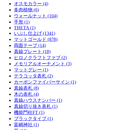
オスモカラー (4)
多肉植物 (6)
ウォールナット (104)
手形 (1)
THETA (1)
いぶし仕上げ (1341)
マットゴールド (878)
両面テープ (14)
真鍮プレート (18)
ヒロノクラフトファブ (2)
メモリアルオーナメント (3)
マットグレー (1)
テラコッタ表札 (2)
カーボンファイバーサイン (1)
真鍮表札 (8)
木の表札 (4)
真鍮ハウスナンバー (1)
真鍮切り抜き表札 (1)
機能門柱FT (1)
ブラックタイプ (1)
富嶋神社 (1)