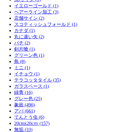
イエローゴールド (1)
ヘアーライン加工 (3)
店舗サイン (2)
スコティッシュフォールド (1)
カナダ (1)
丸に違い矢 (2)
バチ (2)
剣片喰 (1)
グリーン色 (1)
鳥 (8)
ミニ (1)
イチョウ (1)
テラコッタタイル (35)
ガラスベース (1)
緑青 (16)
グレー色 (25)
象嵌 (496)
アパ (661)
てんとう虫 (6)
20cmx20cｍ (157)
無垢 (33)