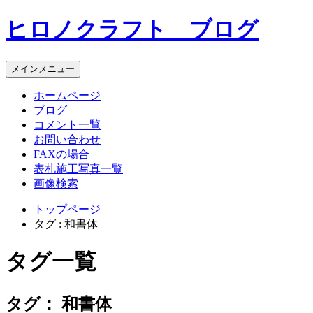
コ
ヒロノクラフト ブログ
ン
テ
ン
メインメニュー
ツ
へ
ホームページ
ス
ブログ
キ
コメント一覧
ッ
お問い合わせ
プ
FAXの場合
表札施工写真一覧
画像検索
トップページ
タグ : 和書体
タグ一覧
タグ：
和書体