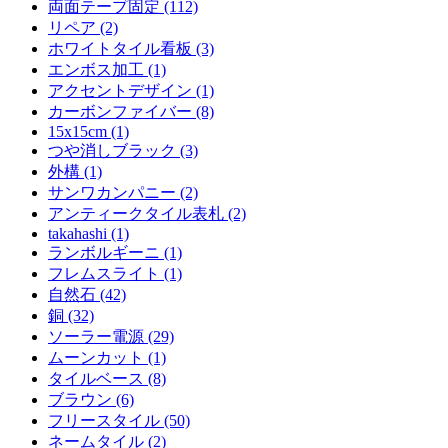
両面テープ固定 (112)
リペア (2)
ホワイトタイル看板 (3)
エンボス加工 (1)
アクセントデザイン (1)
カーボンファイバー (8)
15x15cm (1)
つや消しブラック (3)
外構 (1)
サンワカンパニー (2)
アンティークタイル表札 (2)
takahashi (1)
ランボルギーニ (1)
フレムスライト (1)
自然石 (42)
銅 (32)
ソーラー電源 (29)
ムーンカット (1)
タイルベース (8)
ブラウン (6)
フリースタイル (50)
ネームタイル (2)