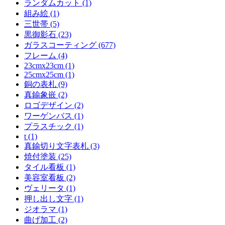
ランダムカット (1)
組み絵 (1)
三世帯 (5)
黒御影石 (23)
ガラスコーティング (677)
フレーム (4)
23cmx23cm (1)
25cmx25cm (1)
銅の表札 (9)
真鍮象嵌 (2)
ロゴデザイン (2)
ワーゲンバス (1)
プラスチック (1)
t (1)
真鍮切り文字表札 (3)
焼付塗装 (25)
タイル看板 (1)
美容室看板 (2)
ヴェリータ (1)
押し出し文字 (1)
ジオラマ (1)
曲げ加工 (2)