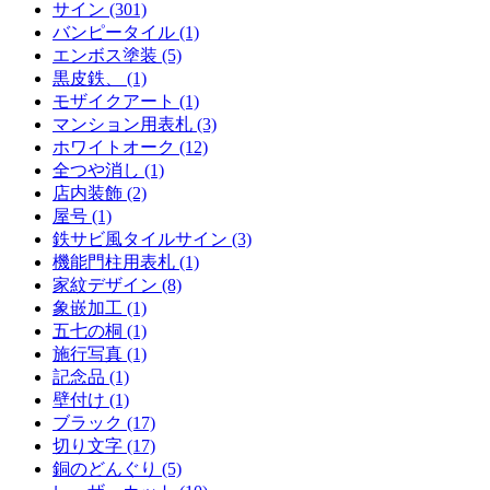
サイン (301)
バンピータイル (1)
エンボス塗装 (5)
黒皮鉄、 (1)
モザイクアート (1)
マンション用表札 (3)
ホワイトオーク (12)
全つや消し (1)
店内装飾 (2)
屋号 (1)
鉄サビ風タイルサイン (3)
機能門柱用表札 (1)
家紋デザイン (8)
象嵌加工 (1)
五七の桐 (1)
施行写真 (1)
記念品 (1)
壁付け (1)
ブラック (17)
切り文字 (17)
銅のどんぐり (5)