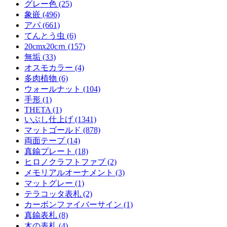
グレー色 (25)
象嵌 (496)
アパ (661)
てんとう虫 (6)
20cmx20cｍ (157)
無垢 (33)
オスモカラー (4)
多肉植物 (6)
ウォールナット (104)
手形 (1)
THETA (1)
いぶし仕上げ (1341)
マットゴールド (878)
両面テープ (14)
真鍮プレート (18)
ヒロノクラフトファブ (2)
メモリアルオーナメント (3)
マットグレー (1)
テラコッタ表札 (2)
カーボンファイバーサイン (1)
真鍮表札 (8)
木の表札 (4)