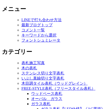
メニュー
LINEで打ち合わせ方法
最新ブログトップ
コメント一覧
キーワードから選択
フォントシュミレータ
カテゴリー
表札施工写真
木の表札
ステンレス切り文字表札
いぶし真鍮切り文字表札
木目調タイル表札（ウッドグレイン）
FREE-STYLE表札（フリースタイル表札）
ウッドベース表札
オーバル ガラス
ガラス表札
ガラス表札【LED仕様】《AC電源》