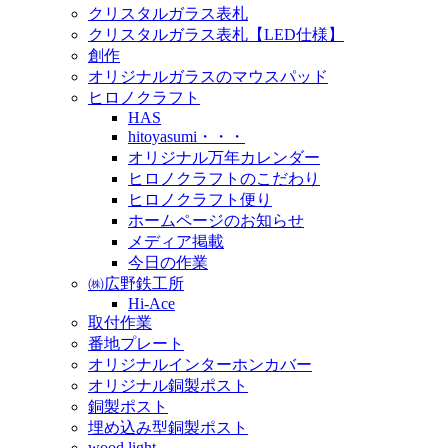
クリスタルガラス表札
クリスタルガラス表札【LED仕様】
創作
オリジナルガラスのマウスパッド
ヒロノクラフト
HAS
hitoyasumi・・・
オリジナル万年カレンダー
ヒロノクラフトのこだわり
ヒロノクラフト便り
ホームページのお知らせ
メディア掲載
今日の作業
㈱広野鉄工所
Hi-Ace
取付作業
番地プレート
オリジナルインターホンカバー
オリジナル銅製ポスト
銅製ポスト
埋め込み型銅製ポスト
wood light