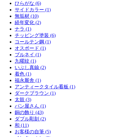
ひらがな (6)
サイドカラー (1)
無垢材 (10)
経年変化 (2)
ナラ (1)
チッピング塗装 (6)
コールテン鋼 (1)
オスボード (1)
ブルネイ (1)
九曜紋 (1)
いぶし真鍮 (2)
着色 (1)
福永厩舎 (1)
アンティークタイル看板 (1)
ダークブラウン (1)
太鼓 (3)
パン屋さん (1)
銅の飾り (43)
ダブル彫刻 (2)
和 (11)
お客様の自筆 (5)