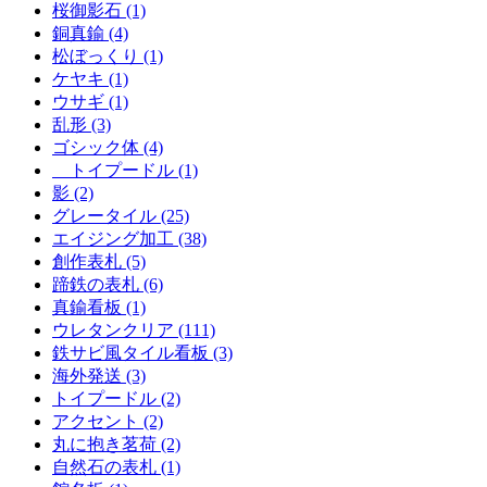
桜御影石 (1)
銅真鍮 (4)
松ぼっくり (1)
ケヤキ (1)
ウサギ (1)
乱形 (3)
ゴシック体 (4)
トイプードル (1)
影 (2)
グレータイル (25)
エイジング加工 (38)
創作表札 (5)
蹄鉄の表札 (6)
真鍮看板 (1)
ウレタンクリア (111)
鉄サビ風タイル看板 (3)
海外発送 (3)
トイプードル (2)
アクセント (2)
丸に抱き茗荷 (2)
自然石の表札 (1)