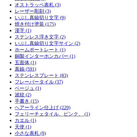
オストラッペ表札 (3)
レーザー彫刻 (3)
いぶし真鍮切り文字 (9)
焼き付け塗装 (175)
漢字 (1)
ステンレス浮き文字 (2)
いぶし真鍮切り文字サイン (2)
ホームポートレート (1)
銅製インターホンカバー (1)
五面体 (1)
真鍮 (591)
ステンレスプレート (83)
フレーバータイル (37)
ベージュ (1)
波紋 (2)
手書き (15)
ヘアーライン仕上げ (229)
フェリーチェタイル、ピンク、 (1)
カエル (1)
天使 (1)
小さな表札 (9)