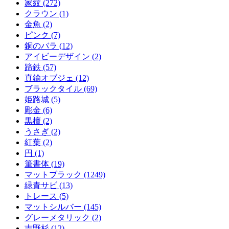
家紋 (272)
クラウン (1)
金魚 (2)
ピンク (7)
銅のバラ (12)
アイビーデザイン (2)
蹄鉄 (57)
真鍮オブジェ (12)
ブラックタイル (69)
姫路城 (5)
彫金 (6)
黒檀 (2)
うさぎ (2)
紅葉 (2)
円 (1)
筆書体 (19)
マットブラック (1249)
緑青サビ (13)
トレース (5)
マットシルバー (145)
グレーメタリック (2)
吉野杉 (12)