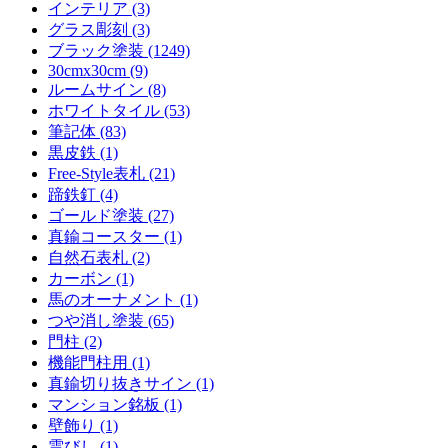
インテリア (3)
グラス彫刻 (3)
ブラック塗装 (1249)
30cmx30cm (9)
ルームサイン (8)
ホワイトタイル (53)
筆記体 (83)
黒皮鉄 (1)
Free-Style表札 (21)
蹄鉄釘 (4)
ゴールド塗装 (27)
真鍮コースター (1)
自然石表札 (2)
カーボン (1)
馬のオーナメント (1)
つや消し塗装 (65)
門柱 (2)
機能門柱用 (1)
真鍮切り抜きサイン (1)
マンション銘板 (1)
壁飾り (1)
雲びし (1)