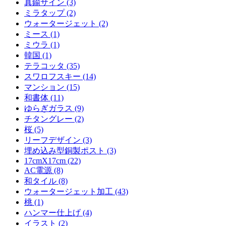
真鍮サイン (3)
ミラタップ (2)
ウォータージェット (2)
ミース (1)
ミウラ (1)
韓国 (1)
テラコッタ (35)
スワロフスキー (14)
マンション (15)
和書体 (11)
ゆらぎガラス (9)
チタングレー (2)
桜 (5)
リーフデザイン (3)
埋め込み型銅製ポスト (3)
17cmX17cm (22)
AC電源 (8)
和タイル (8)
ウォータージェット加工 (43)
桃 (1)
ハンマー仕上げ (4)
イラスト (2)