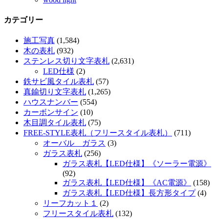
カテゴリー
施工写真
(1,584)
木の表札
(932)
ステンレス切り文字表札
(2,631)
LED仕様
(2)
鉄サビ風タイル表札
(57)
真鍮切り文字表札
(1,265)
ハウスナンバー
(554)
カーボンサイン
(10)
木目調タイル表札
(75)
FREE-STYLE表札（フリースタイル表札）
(711)
オーバル ガラス
(3)
ガラス表札
(256)
ガラス表札【LED仕様】《ソーラー電源》
(92)
ガラス表札【LED仕様】《AC電源》
(158)
ガラス表札【LED仕様】長方形タイプ
(4)
リーフカット１
(2)
フリースタイル表札
(132)