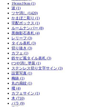
19cmx19cm (1)
波 (1)
ツヤ消し (1420)
かまぼこ彫り (1)
宅配ボックス (1)
ルームナンバー (8)
黒御影石表札 (4)
レリーフ (3)
タイル表札 (3)
切り抜き (3)
カフェ (1)
鉄サビ風タイル表札 (3)
tつや消し塗装 (1)
ステンレス切り文字サイン (3)
設置写真 (1)
梅鉢 (1)
丸の扇紋 (1)
撥 (4)
カフェサイン (1)
木 (710)
バラ (9)