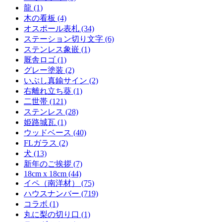
龍 (1)
木の看板 (4)
オスポール表札 (34)
ステーション切り文字 (6)
ステンレス象嵌 (1)
厩舎ロゴ (1)
グレー塗装 (2)
いぶし真鍮サイン (2)
右離れ立ち葵 (1)
二世帯 (121)
ステンレス (28)
姫路城瓦 (1)
ウッドベース (40)
FLガラス (2)
犬 (13)
新年のご挨拶 (7)
18cm x 18cm (44)
イペ（南洋材） (75)
ハウスナンバー (719)
コラボ (1)
丸に梨の切り口 (1)