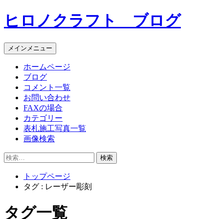
コ
ヒロノクラフト ブログ
ン
テ
ン
メインメニュー
ツ
へ
ホームページ
ス
ブログ
キ
コメント一覧
ッ
お問い合わせ
プ
FAXの場合
カテゴリー
表札施工写真一覧
画像検索
検
索:
トップページ
タグ : レーザー彫刻
タグ一覧