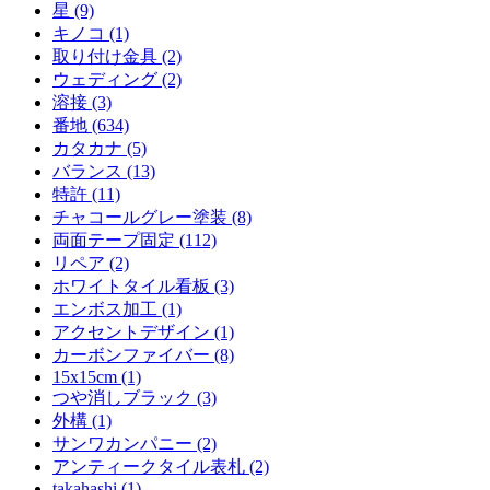
星 (9)
キノコ (1)
取り付け金具 (2)
ウェディング (2)
溶接 (3)
番地 (634)
カタカナ (5)
バランス (13)
特許 (11)
チャコールグレー塗装 (8)
両面テープ固定 (112)
リペア (2)
ホワイトタイル看板 (3)
エンボス加工 (1)
アクセントデザイン (1)
カーボンファイバー (8)
15x15cm (1)
つや消しブラック (3)
外構 (1)
サンワカンパニー (2)
アンティークタイル表札 (2)
takahashi (1)