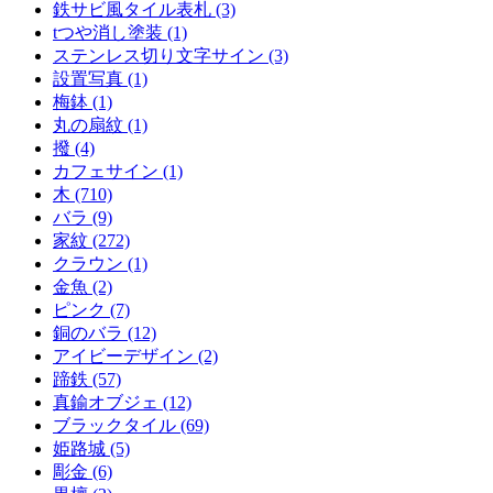
鉄サビ風タイル表札 (3)
tつや消し塗装 (1)
ステンレス切り文字サイン (3)
設置写真 (1)
梅鉢 (1)
丸の扇紋 (1)
撥 (4)
カフェサイン (1)
木 (710)
バラ (9)
家紋 (272)
クラウン (1)
金魚 (2)
ピンク (7)
銅のバラ (12)
アイビーデザイン (2)
蹄鉄 (57)
真鍮オブジェ (12)
ブラックタイル (69)
姫路城 (5)
彫金 (6)