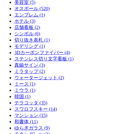
美容室 (5)
オスポール (520)
エンブレム (1)
ホテル (3)
店舗看板 (2)
シンボル (6)
切り抜き表札 (1)
モデリング (1)
3Dカーボンファイバー (4)
ステンレス切り文字看板 (1)
真鍮サイン (3)
ミラタップ (2)
ウォータージェット (2)
ミース (1)
ミウラ (1)
韓国 (1)
テラコッタ (35)
スワロフスキー (14)
マンション (15)
和書体 (11)
ゆらぎガラス (9)