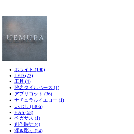
ホワイト (190)
LED (73)
工具 (4)
砂岩タイルベース (1)
アプリコット (36)
ナチュラルイエロー (1)
いぶし (1306)
HAS (58)
ペガサス (1)
創作時計 (4)
浮き彫り (54)