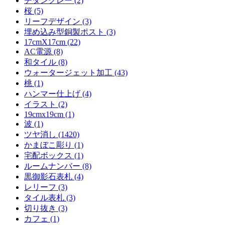
チタングレー (2)
桜 (5)
リーフデザイン (3)
埋め込み型銅製ポスト (3)
17cmX17cm (22)
AC電源 (8)
和タイル (8)
ウォータージェット加工 (43)
桃 (1)
ハンマー仕上げ (4)
イラスト (2)
19cmx19cm (1)
波 (1)
ツヤ消し (1420)
かまぼこ彫り (1)
宅配ボックス (1)
ルームナンバー (8)
黒御影石表札 (4)
レリーフ (3)
タイル表札 (3)
切り抜き (3)
カフェ (1)