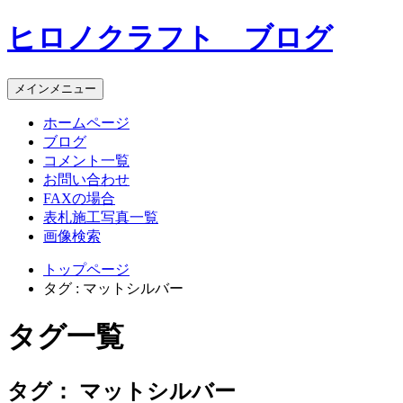
コ
ヒロノクラフト ブログ
ン
テ
ン
メインメニュー
ツ
へ
ホームページ
ス
ブログ
キ
コメント一覧
ッ
お問い合わせ
プ
FAXの場合
表札施工写真一覧
画像検索
トップページ
タグ : マットシルバー
タグ一覧
タグ：
マットシルバー