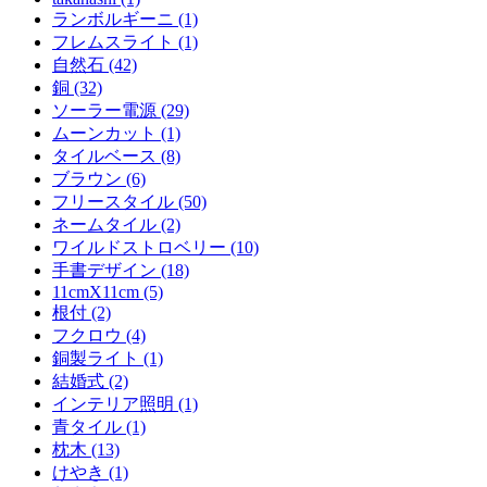
ランボルギーニ (1)
フレムスライト (1)
自然石 (42)
銅 (32)
ソーラー電源 (29)
ムーンカット (1)
タイルベース (8)
ブラウン (6)
フリースタイル (50)
ネームタイル (2)
ワイルドストロベリー (10)
手書デザイン (18)
11cmX11cm (5)
根付 (2)
フクロウ (4)
銅製ライト (1)
結婚式 (2)
インテリア照明 (1)
青タイル (1)
枕木 (13)
けやき (1)