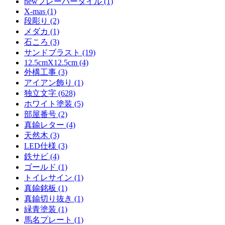
newフレーバータイル (1)
X-mas (1)
段彫り (2)
メダカ (1)
石ころ (3)
サンドブラスト (19)
12.5cmX12.5cm (4)
外構工事 (3)
アイアン飾り (1)
独立文字 (628)
ホワイト塗装 (5)
部屋番号 (2)
真鍮レター (4)
天然木 (3)
LED仕様 (3)
鉄サビ (4)
ゴールド (1)
トイレサイン (1)
真鍮銘板 (1)
真鍮切り抜き (1)
緑青塗装 (1)
馬名プレート (1)