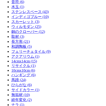
音符 (6)
水玉 (1)
ステンレスベース (43)
インディゴブルー (10)
スカーレット (3)
ウィルモダン (25)
銅のクローバー (12)
取材 (3)
長方形 (21)
和調陶板 (5)
フェリーチェタイル (9)
アクアリウム (1)
14cmx14cm (15)
リサイクル (1)
10cmx10cm (6)
ハンギング (6)
馬蹄 (24)
ひらがな (6)
サイドカラー (1)
無垢材 (10)
経年変化 (2)
ナラ (1)