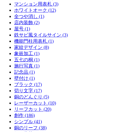
マンション用表札 (3)
ホワイトオーク (12)
全つや消し (1)
店内装飾 (2)
屋号 (1)
鉄サビ風タイルサイン (3)
機能門柱用表札 (1)
家紋デザイン (8)
象嵌加工 (1)
五七の桐 (1)
施行写真 (1)
記念品 (1)
壁付け (1)
ブラック (17)
切り文字 (17)
銅のどんぐり (5)
レーザーカット (10)
リーフカット (20)
創作 (186)
シンプル (41)
銅のリーフ (38)