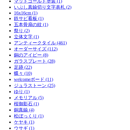
マットゴールド塗装 (1)
いぶし真鍮切り文字表札 (2)
16x16cm (1)
鉄サビ看板 (1)
五本骨扇の紋 (1)
祭り (2)
立体文字 (1)
アンティークタイル (461)
オーダーサイズ (112)
銅のアイビー (8)
ガラスプレート (28)
足跡 (22)
蝶々 (10)
welcomeボード (11)
ジュラストーン (25)
ゆり (1)
メモリアル (5)
桜御影石 (1)
銅真鍮 (4)
松ぼっくり (1)
ケヤキ (1)
ウサギ (1)