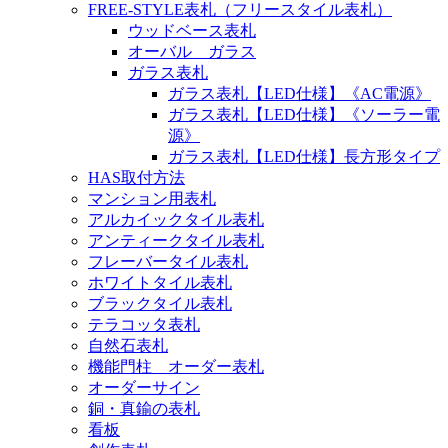
FREE-STYLE表札（フリースタイル表札）
ウッドベース表札
オーバル ガラス
ガラス表札
ガラス表札【LED仕様】《AC電源》
ガラス表札【LED仕様】《ソーラー電
源》
ガラス表札【LED仕様】長方形タイプ
HAS取付方法
マンション用表札
アルカイックタイル表札
アンティークタイル表札
フレーバータイル表札
ホワイトタイル表札
ブラックタイル表札
テラコッタ表札
自然石表札
機能門柱 オーダー表札
オーダーサイン
銅・真鍮の表札
看板