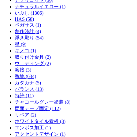
アプリコット (36)
ナチュラルイエロー (1)
いぶし (1306)
HAS (58)
ペガサス (1)
創作時計 (4)
浮き彫り (54)
星 (9)
キノコ (1)
取り付け金具 (2)
ウェディング (2)
溶接 (3)
番地 (634)
カタカナ (5)
バランス (13)
特許 (11)
チャコールグレー塗装 (8)
両面テープ固定 (112)
リペア (2)
ホワイトタイル看板 (3)
エンボス加工 (1)
アクセントデザイン (1)