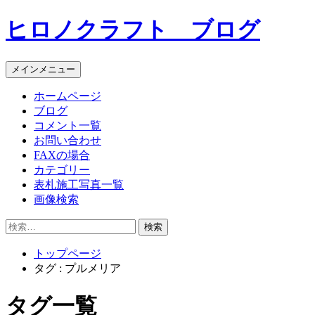
コ
ヒロノクラフト ブログ
ン
テ
ン
メインメニュー
ツ
へ
ホームページ
ス
ブログ
キ
コメント一覧
ッ
お問い合わせ
プ
FAXの場合
カテゴリー
表札施工写真一覧
画像検索
検
索:
トップページ
タグ : プルメリア
タグ一覧