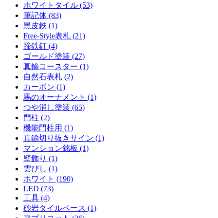
ホワイトタイル (53)
筆記体 (83)
黒皮鉄 (1)
Free-Style表札 (21)
蹄鉄釘 (4)
ゴールド塗装 (27)
真鍮コースター (1)
自然石表札 (2)
カーボン (1)
馬のオーナメント (1)
つや消し塗装 (65)
門柱 (2)
機能門柱用 (1)
真鍮切り抜きサイン (1)
マンション銘板 (1)
壁飾り (1)
雲びし (1)
ホワイト (190)
LED (73)
工具 (4)
砂岩タイルベース (1)