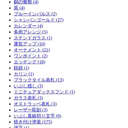
銅の葡萄 (4)
茶 (4)
ブルーインパルス (2)
シャンパンゴールド (27)
カレンダー (4)
多肉アレンジ (5)
ステンドガラス (1)
運気アップ (10)
オーナメント (21)
ワンポイント (2)
エッチング (18)
鉄錆 (1)
カリン (1)
ブラックタイル表札 (13)
いぶし残し (3)
ミニチュアダックスフンド (1)
ガラス表札 (3)
オストラッペ表札 (3)
レーザー彫刻 (3)
いぶし真鍮切り文字 (9)
焼き付け塗装 (175)
漢字 (1)