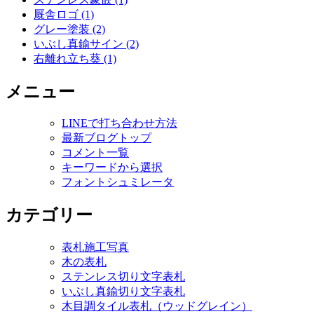
厩舎ロゴ (1)
グレー塗装 (2)
いぶし真鍮サイン (2)
右離れ立ち葵 (1)
メニュー
LINEで打ち合わせ方法
最新ブログトップ
コメント一覧
キーワードから選択
フォントシュミレータ
カテゴリー
表札施工写真
木の表札
ステンレス切り文字表札
いぶし真鍮切り文字表札
木目調タイル表札（ウッドグレイン）