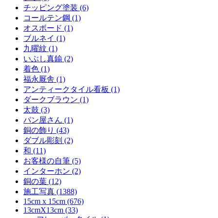
チッピング塗装 (6)
コールテン鋼 (1)
オスボード (1)
ブルネイ (1)
九曜紋 (1)
いぶし真鍮 (2)
着色 (1)
福永厩舎 (1)
アンティークタイル看板 (1)
ダークブラウン (1)
太鼓 (3)
パン屋さん (1)
銅の飾り (43)
ダブル彫刻 (2)
和 (11)
お客様の自筆 (5)
インターホン (2)
銅の葉 (12)
施工写真 (1388)
15cm x 15cm (676)
13cmX13cm (33)