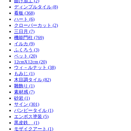
曲げ加工 (2)
ディンプルタイル (8)
看板 (368)
ハート (6)
クローバーカット (2)
三日月 (7)
機能門柱 (769)
イルカ (9)
ふくろう (3)
ペット (20)
12cmX12cm (20)
ウィ－ルナット (38)
もみじ (1)
木目調タイル (82)
雛飾り (1)
素材感 (7)
砂岩 (1)
サイン (301)
バンピータイル (1)
エンボス塗装 (5)
黒皮鉄、 (1)
モザイクアート (1)