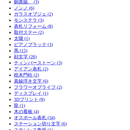
銅真鍮、 (3)
ノンノ (6)
ガラスオブジェ (2)
モンステラ (3)
表札リフォーム (8)
取付ステー (2)
太陽 (1)
ピアノブラック (3)
馬 (15)
顔文字 (26)
ティンバーストーン (3)
アイアン表札 (2)
枕木門柱 (2)
真鍮浮き文字 (6)
フラワーオブライフ (2)
ディスプレイ (1)
3Dプリント (9)
龍 (1)
木の看板 (4)
オスポール表札 (34)
ステーション切り文字 (6)
ステンレス象嵌 (1)