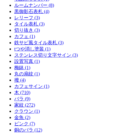
ルームナンバー (8)
黒御影石表札 (4)
レリーフ (3)
タイル表札 (3)
切り抜き (3)
カフェ (1)
鉄サビ風タイル表札 (3)
tつや消し塗装 (1)
ステンレス切り文字サイン (3)
設置写真 (1)
梅鉢 (1)
丸の扇紋 (1)
撥 (4)
カフェサイン (1)
木 (710)
バラ (9)
家紋 (272)
クラウン (1)
金魚 (2)
ピンク (7)
銅のバラ (12)