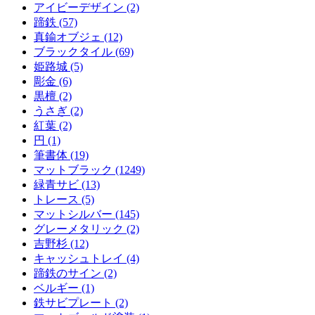
アイビーデザイン (2)
蹄鉄 (57)
真鍮オブジェ (12)
ブラックタイル (69)
姫路城 (5)
彫金 (6)
黒檀 (2)
うさぎ (2)
紅葉 (2)
円 (1)
筆書体 (19)
マットブラック (1249)
緑青サビ (13)
トレース (5)
マットシルバー (145)
グレーメタリック (2)
吉野杉 (12)
キャッシュトレイ (4)
蹄鉄のサイン (2)
ベルギー (1)
鉄サビプレート (2)