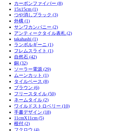
カーボンファイバー (8)
15x15cm (1)
つや消しブラック (3)
外構 (1)
サンワカンパニー (2)
アンティークタイル表札 (2)
takahashi (1)
ランボルギーニ (1)
フレムスライト (1)
自然石 (42)
銅 (32)
ソーラー電源 (29)
ムーンカット (1)
タイルベース (8)
ブラウン (6)
フリースタイル (50)
ネームタイル (2)
ワイルドストロベリー (10)
手書デザイン (18)
11cmX11cm (5)
根付 (2)
フクロウ (4)