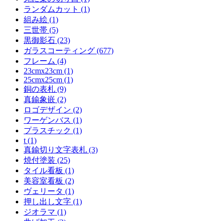
ランダムカット (1)
組み絵 (1)
三世帯 (5)
黒御影石 (23)
ガラスコーティング (677)
フレーム (4)
23cmx23cm (1)
25cmx25cm (1)
銅の表札 (9)
真鍮象嵌 (2)
ロゴデザイン (2)
ワーゲンバス (1)
プラスチック (1)
t (1)
真鍮切り文字表札 (3)
焼付塗装 (25)
タイル看板 (1)
美容室看板 (2)
ヴェリータ (1)
押し出し文字 (1)
ジオラマ (1)