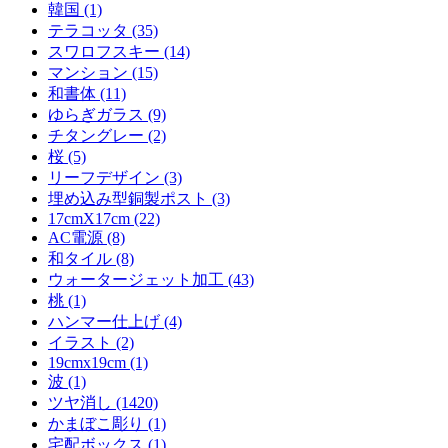
韓国 (1)
テラコッタ (35)
スワロフスキー (14)
マンション (15)
和書体 (11)
ゆらぎガラス (9)
チタングレー (2)
桜 (5)
リーフデザイン (3)
埋め込み型銅製ポスト (3)
17cmX17cm (22)
AC電源 (8)
和タイル (8)
ウォータージェット加工 (43)
桃 (1)
ハンマー仕上げ (4)
イラスト (2)
19cmx19cm (1)
波 (1)
ツヤ消し (1420)
かまぼこ彫り (1)
宅配ボックス (1)