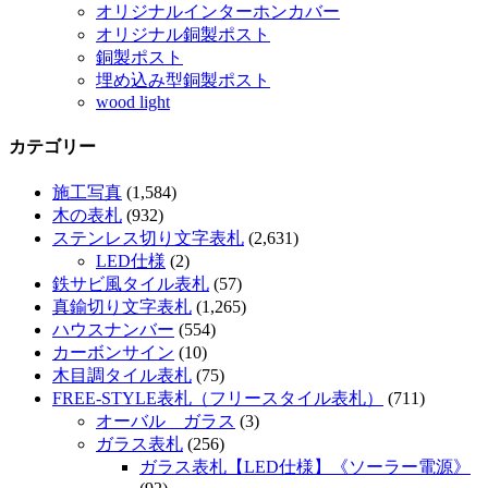
オリジナルインターホンカバー
オリジナル銅製ポスト
銅製ポスト
埋め込み型銅製ポスト
wood light
カテゴリー
施工写真
(1,584)
木の表札
(932)
ステンレス切り文字表札
(2,631)
LED仕様
(2)
鉄サビ風タイル表札
(57)
真鍮切り文字表札
(1,265)
ハウスナンバー
(554)
カーボンサイン
(10)
木目調タイル表札
(75)
FREE-STYLE表札（フリースタイル表札）
(711)
オーバル ガラス
(3)
ガラス表札
(256)
ガラス表札【LED仕様】《ソーラー電源》