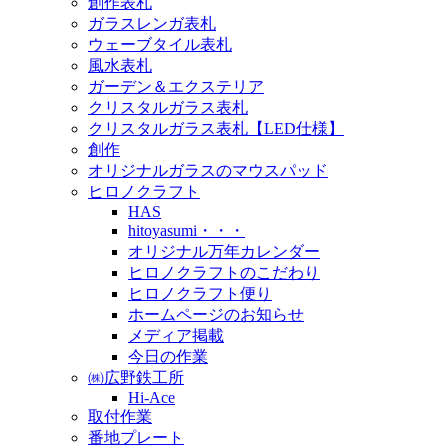
創作表札
ガラスレンガ表札
ウェーブタイル表札
風水表札
ガーデン＆エクステリア
クリスタルガラス表札
クリスタルガラス表札【LED仕様】
創作
オリジナルガラスのマウスパッド
ヒロノクラフト
HAS
hitoyasumi・・・
オリジナル万年カレンダー
ヒロノクラフトのこだわり
ヒロノクラフト便り
ホームページのお知らせ
メディア掲載
今日の作業
㈱広野鉄工所
Hi-Ace
取付作業
番地プレート