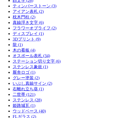
顔文字 (26)
ティンバーストーン (3)
アイアン表札 (2)
枕木門柱 (2)
真鍮浮き文字 (6)
フラワーオブライフ (2)
ディスプレイ (1)
3Dプリント (9)
龍 (1)
木の看板 (4)
オスポール表札 (34)
ステーション切り文字 (6)
ステンレス象嵌 (1)
厩舎ロゴ (1)
グレー塗装 (2)
いぶし真鍮サイン (2)
右離れ立ち葵 (1)
二世帯 (121)
ステンレス (28)
姫路城瓦 (1)
ウッドベース (40)
FLガラス (2)