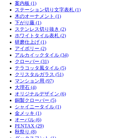
案内板 (1)
ステーション切り文字表札 (1)
木のオーナメント (1)
下がり藤 (1)
ステンレス切り抜き (2)
ホワイトタイル表札 (2)
研磨仕上げ (1)
アイボリー (2)
アルカイックタイル (34)
クローバー (31)
テラコッタ風タイル (5)
クリスタルガラス (51)
マンション用 (97)
大理石 (4)
オリジナルデザイン (6)
銅製クローバー (5)
シャイニータイル (1)
金メッキ (1)
オーバル (6)
PENTAX (29)
秋祭り (8)