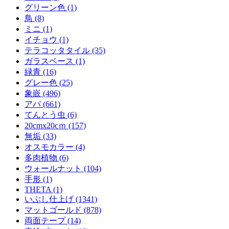
グリーン色 (1)
鳥 (8)
ミニ (1)
イチョウ (1)
テラコッタタイル (35)
ガラスベース (1)
緑青 (16)
グレー色 (25)
象嵌 (496)
アパ (661)
てんとう虫 (6)
20cmx20cｍ (157)
無垢 (33)
オスモカラー (4)
多肉植物 (6)
ウォールナット (104)
手形 (1)
THETA (1)
いぶし仕上げ (1341)
マットゴールド (878)
両面テープ (14)