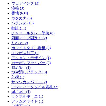
ウェディング (2)
溶接 (3)
番地 (634)
カタカナ (5)
バランス (13)
特許 (11)
チャコールグレー塗装 (8)
両面テープ固定 (112)
リペア (2)
ホワイトタイル看板 (3)
エンボス加工 (1)
アクセントデザイン (1)
カーボンファイバー (8)
15x15cm (1)
つや消しブラック (3)
外構 (1)
サンワカンパニー (2)
アンティークタイル表札 (2)
takahashi (1)
ランボルギーニ (1)
フレムスライト (1)