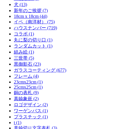
犬 (13)
新年のご挨拶 (7)
18cm x 18cm (44)
イペ（南洋材） (75)
ハウスナンバー (719)
コラボ (1)
丸に梨の切り口 (1)
ランダムカット (1)
組み絵 (1)
三世帯 (5)
黒御影石 (23)
ガラスコーティング (677)
フレーム (4)
23cmx23cm (1)
25cmx25cm (1)
銅の表札 (9)
真鍮象嵌 (2)
ロゴデザイン (2)
ワーゲンバス (1)
プラスチック (1)
t (1)
真鍮切り文字表札 (3)