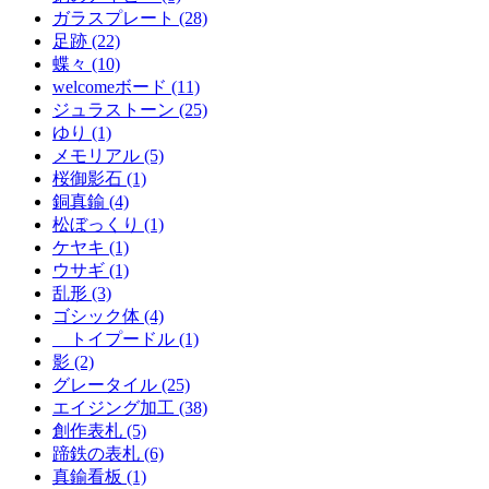
ガラスプレート (28)
足跡 (22)
蝶々 (10)
welcomeボード (11)
ジュラストーン (25)
ゆり (1)
メモリアル (5)
桜御影石 (1)
銅真鍮 (4)
松ぼっくり (1)
ケヤキ (1)
ウサギ (1)
乱形 (3)
ゴシック体 (4)
トイプードル (1)
影 (2)
グレータイル (25)
エイジング加工 (38)
創作表札 (5)
蹄鉄の表札 (6)
真鍮看板 (1)