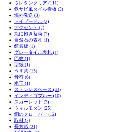
ウレタンクリア (111)
鉄サビ風タイル看板 (3)
海外発送 (3)
トイプードル (2)
アクセント (2)
丸に抱き茗荷 (2)
自然石の表札 (1)
館名板 (1)
グレータイル表札 (1)
巴紋 (1)
型紙 (1)
うす茶 (15)
音符 (6)
水玉 (1)
ステンレスベース (43)
インディゴブルー (10)
スカーレット (3)
ウィルモダン (25)
銅のクローバー (12)
取材 (3)
長方形 (21)