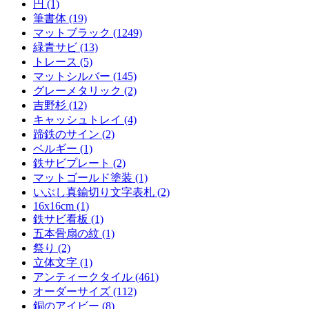
円 (1)
筆書体 (19)
マットブラック (1249)
緑青サビ (13)
トレース (5)
マットシルバー (145)
グレーメタリック (2)
吉野杉 (12)
キャッシュトレイ (4)
蹄鉄のサイン (2)
ベルギー (1)
鉄サビプレート (2)
マットゴールド塗装 (1)
いぶし真鍮切り文字表札 (2)
16x16cm (1)
鉄サビ看板 (1)
五本骨扇の紋 (1)
祭り (2)
立体文字 (1)
アンティークタイル (461)
オーダーサイズ (112)
銅のアイビー (8)