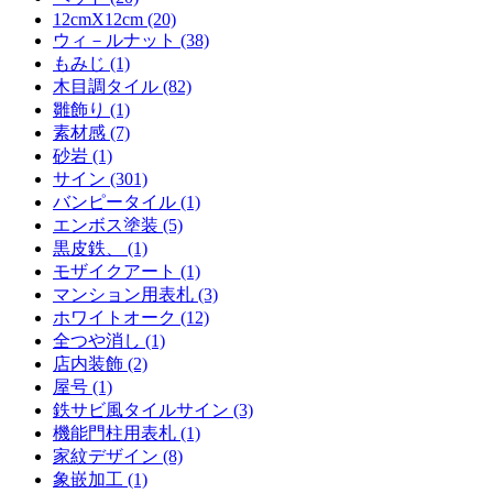
12cmX12cm (20)
ウィ－ルナット (38)
もみじ (1)
木目調タイル (82)
雛飾り (1)
素材感 (7)
砂岩 (1)
サイン (301)
バンピータイル (1)
エンボス塗装 (5)
黒皮鉄、 (1)
モザイクアート (1)
マンション用表札 (3)
ホワイトオーク (12)
全つや消し (1)
店内装飾 (2)
屋号 (1)
鉄サビ風タイルサイン (3)
機能門柱用表札 (1)
家紋デザイン (8)
象嵌加工 (1)