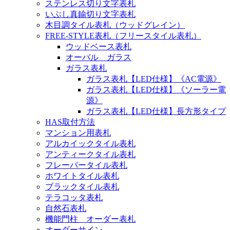
ステンレス切り文字表札
いぶし真鍮切り文字表札
木目調タイル表札（ウッドグレイン）
FREE-STYLE表札（フリースタイル表札）
ウッドベース表札
オーバル ガラス
ガラス表札
ガラス表札【LED仕様】《AC電源》
ガラス表札【LED仕様】《ソーラー電
源》
ガラス表札【LED仕様】長方形タイプ
HAS取付方法
マンション用表札
アルカイックタイル表札
アンティークタイル表札
フレーバータイル表札
ホワイトタイル表札
ブラックタイル表札
テラコッタ表札
自然石表札
機能門柱 オーダー表札
オーダーサイン