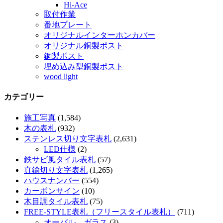
Hi-Ace
取付作業
番地プレート
オリジナルインターホンカバー
オリジナル銅製ポスト
銅製ポスト
埋め込み型銅製ポスト
wood light
カテゴリー
施工写真
(1,584)
木の表札
(932)
ステンレス切り文字表札
(2,631)
LED仕様
(2)
鉄サビ風タイル表札
(57)
真鍮切り文字表札
(1,265)
ハウスナンバー
(554)
カーボンサイン
(10)
木目調タイル表札
(75)
FREE-STYLE表札（フリースタイル表札）
(711)
オーバル ガラス
(3)