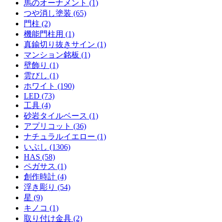
馬のオーナメント (1)
つや消し塗装 (65)
門柱 (2)
機能門柱用 (1)
真鍮切り抜きサイン (1)
マンション銘板 (1)
壁飾り (1)
雲びし (1)
ホワイト (190)
LED (73)
工具 (4)
砂岩タイルベース (1)
アプリコット (36)
ナチュラルイエロー (1)
いぶし (1306)
HAS (58)
ペガサス (1)
創作時計 (4)
浮き彫り (54)
星 (9)
キノコ (1)
取り付け金具 (2)