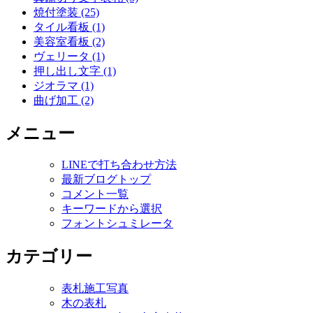
焼付塗装 (25)
タイル看板 (1)
美容室看板 (2)
ヴェリータ (1)
押し出し文字 (1)
ジオラマ (1)
曲げ加工 (2)
メニュー
LINEで打ち合わせ方法
最新ブログトップ
コメント一覧
キーワードから選択
フォントシュミレータ
カテゴリー
表札施工写真
木の表札