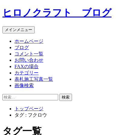
コ
ヒロノクラフト ブログ
ン
テ
ン
メインメニュー
ツ
へ
ホームページ
ス
ブログ
キ
コメント一覧
ッ
お問い合わせ
プ
FAXの場合
カテゴリー
表札施工写真一覧
画像検索
検
索:
トップページ
タグ : フクロウ
タグ一覧