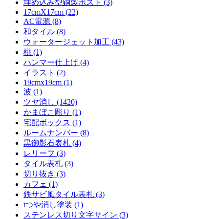
埋め込み型銅製ポスト (3)
17cmX17cm (22)
AC電源 (8)
和タイル (8)
ウォータージェット加工 (43)
桃 (1)
ハンマー仕上げ (4)
イラスト (2)
19cmx19cm (1)
波 (1)
ツヤ消し (1420)
かまぼこ彫り (1)
宅配ボックス (1)
ルームナンバー (8)
黒御影石表札 (4)
レリーフ (3)
タイル表札 (3)
切り抜き (3)
カフェ (1)
鉄サビ風タイル表札 (3)
tつや消し塗装 (1)
ステンレス切り文字サイン (3)