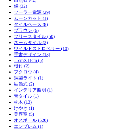
自然石 (42)
銅 (32)
ソーラー電源 (29)
ムーンカット (1)
タイルベース (8)
ブラウン (6)
フリースタイル (50)
ネームタイル (2)
ワイルドストロベリー (10)
手書デザイン (18)
11cmX11cm (5)
根付 (2)
フクロウ (4)
銅製ライト (1)
結婚式 (2)
インテリア照明 (1)
青タイル (1)
枕木 (13)
けやき (1)
美容室 (5)
オスポール (520)
エンブレム (1)