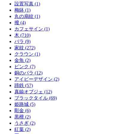
設置写真 (1)
梅鉢 (1)
丸の扇紋 (1)
撥 (4)
カフェサイン (1)
木 (710)
バラ (9)
家紋 (272)
クラウン (1)
金魚 (2)
ピンク (7)
銅のバラ (12)
アイビーデザイン (2)
蹄鉄 (57)
真鍮オブジェ (12)
ブラックタイル (69)
姫路城 (5)
彫金 (6)
黒檀 (2)
うさぎ (2)
紅葉 (2)