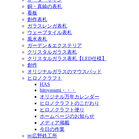
銅・真鍮の表札
看板
創作表札
ガラスレンガ表札
ウェーブタイル表札
風水表札
ガーデン＆エクステリア
クリスタルガラス表札
クリスタルガラス表札【LED仕様】
創作
オリジナルガラスのマウスパッド
ヒロノクラフト
HAS
hitoyasumi・・・
オリジナル万年カレンダー
ヒロノクラフトのこだわり
ヒロノクラフト便り
ホームページのお知らせ
メディア掲載
今日の作業
㈱広野鉄工所