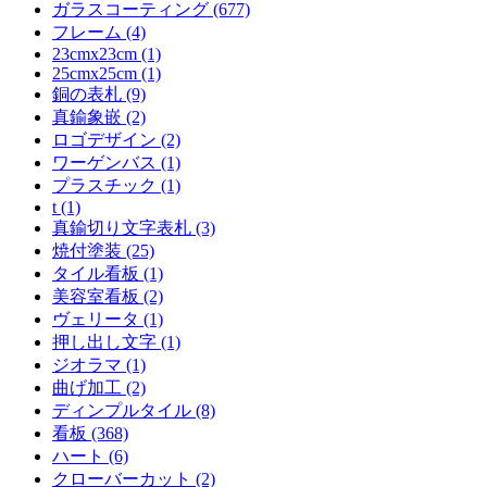
ガラスコーティング (677)
フレーム (4)
23cmx23cm (1)
25cmx25cm (1)
銅の表札 (9)
真鍮象嵌 (2)
ロゴデザイン (2)
ワーゲンバス (1)
プラスチック (1)
t (1)
真鍮切り文字表札 (3)
焼付塗装 (25)
タイル看板 (1)
美容室看板 (2)
ヴェリータ (1)
押し出し文字 (1)
ジオラマ (1)
曲げ加工 (2)
ディンプルタイル (8)
看板 (368)
ハート (6)
クローバーカット (2)