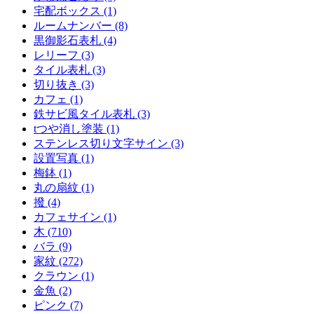
宅配ボックス (1)
ルームナンバー (8)
黒御影石表札 (4)
レリーフ (3)
タイル表札 (3)
切り抜き (3)
カフェ (1)
鉄サビ風タイル表札 (3)
tつや消し塗装 (1)
ステンレス切り文字サイン (3)
設置写真 (1)
梅鉢 (1)
丸の扇紋 (1)
撥 (4)
カフェサイン (1)
木 (710)
バラ (9)
家紋 (272)
クラウン (1)
金魚 (2)
ピンク (7)