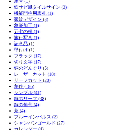
屋号 (1)
鉄サビ風タイルサイン (3)
機能門柱用表札 (1)
家紋デザイン (8)
象嵌加工 (1)
五七の桐 (1)
施行写真 (1)
記念品 (1)
壁付け (1)
ブラック (17)
切り文字 (17)
銅のどんぐり (5)
レーザーカット (10)
リーフカット (20)
創作 (186)
シンプル (41)
銅のリーフ (38)
銅の葡萄 (4)
茶 (4)
ブルーインパルス (2)
シャンパンゴールド (27)
カレンダー (4)