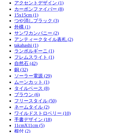
アクセントデザイン (1)
カーボンファイバー (8)
15x15cm (1)
つや消しブラック (3)
外構 (1)
サンワカンパニー (2)
アンティークタイル表札 (2)
takahashi (1)
ランボルギーニ (1)
フレムスライト (1)
自然石 (42)
銅 (32)
ソーラー電源 (29)
ムーンカット (1)
タイルベース (8)
ブラウン (6)
フリースタイル (50)
ネームタイル (2)
ワイルドストロベリー (10)
手書デザイン (18)
11cmX11cm (5)
根付 (2)