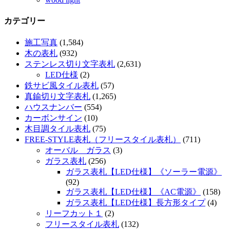
カテゴリー
施工写真
(1,584)
木の表札
(932)
ステンレス切り文字表札
(2,631)
LED仕様
(2)
鉄サビ風タイル表札
(57)
真鍮切り文字表札
(1,265)
ハウスナンバー
(554)
カーボンサイン
(10)
木目調タイル表札
(75)
FREE-STYLE表札（フリースタイル表札）
(711)
オーバル ガラス
(3)
ガラス表札
(256)
ガラス表札【LED仕様】《ソーラー電源》
(92)
ガラス表札【LED仕様】《AC電源》
(158)
ガラス表札【LED仕様】長方形タイプ
(4)
リーフカット１
(2)
フリースタイル表札
(132)