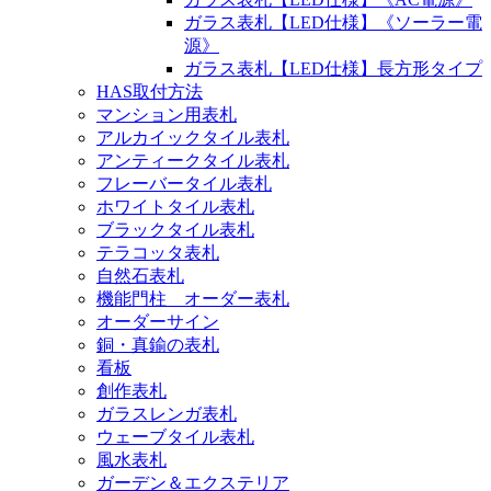
ガラス表札【LED仕様】《ソーラー電
源》
ガラス表札【LED仕様】長方形タイプ
HAS取付方法
マンション用表札
アルカイックタイル表札
アンティークタイル表札
フレーバータイル表札
ホワイトタイル表札
ブラックタイル表札
テラコッタ表札
自然石表札
機能門柱 オーダー表札
オーダーサイン
銅・真鍮の表札
看板
創作表札
ガラスレンガ表札
ウェーブタイル表札
風水表札
ガーデン＆エクステリア