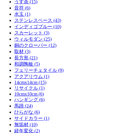
うす茶 (15)
音符 (6)
水玉 (1)
ステンレスベース (43)
インディゴブルー (10)
スカーレット (3)
ウィルモダン (25)
銅のクローバー (12)
取材 (3)
長方形 (21)
和調陶板 (5)
フェリーチェタイル (9)
アクアリウム (1)
14cmx14cm (15)
リサイクル (1)
10cmx10cm (6)
ハンギング (6)
馬蹄 (24)
ひらがな (6)
サイドカラー (1)
無垢材 (10)
経年変化 (2)