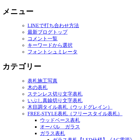
メニュー
LINEで打ち合わせ方法
最新ブログトップ
コメント一覧
キーワードから選択
フォントシュミレータ
カテゴリー
表札施工写真
木の表札
ステンレス切り文字表札
いぶし真鍮切り文字表札
木目調タイル表札（ウッドグレイン）
FREE-STYLE表札（フリースタイル表札）
ウッドベース表札
オーバル ガラス
ガラス表札
ガラス表札【LED仕様】《AC電源》