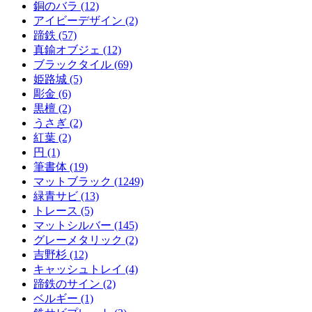
銅のバラ (12)
アイビーデザイン (2)
蹄鉄 (57)
真鍮オブジェ (12)
ブラックタイル (69)
姫路城 (5)
彫金 (6)
黒檀 (2)
うさぎ (2)
紅葉 (2)
円 (1)
筆書体 (19)
マットブラック (1249)
緑青サビ (13)
トレース (5)
マットシルバー (145)
グレーメタリック (2)
吉野杉 (12)
キャッシュトレイ (4)
蹄鉄のサイン (2)
ベルギー (1)