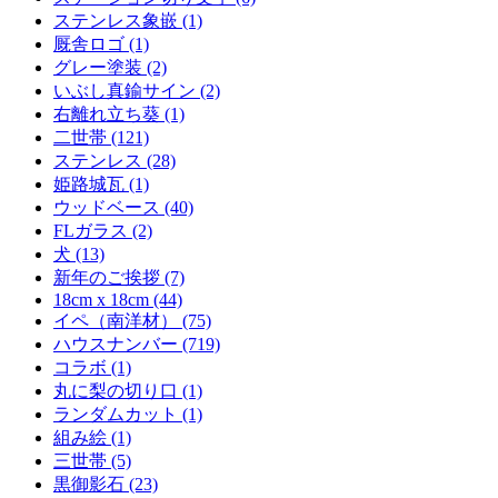
ステンレス象嵌 (1)
厩舎ロゴ (1)
グレー塗装 (2)
いぶし真鍮サイン (2)
右離れ立ち葵 (1)
二世帯 (121)
ステンレス (28)
姫路城瓦 (1)
ウッドベース (40)
FLガラス (2)
犬 (13)
新年のご挨拶 (7)
18cm x 18cm (44)
イペ（南洋材） (75)
ハウスナンバー (719)
コラボ (1)
丸に梨の切り口 (1)
ランダムカット (1)
組み絵 (1)
三世帯 (5)
黒御影石 (23)