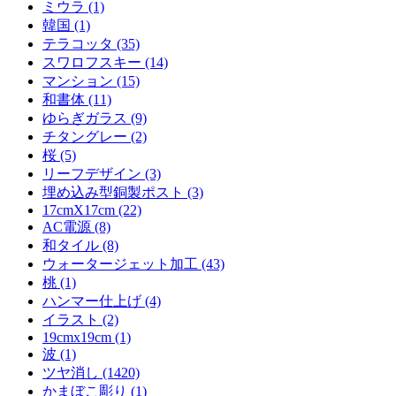
ミウラ (1)
韓国 (1)
テラコッタ (35)
スワロフスキー (14)
マンション (15)
和書体 (11)
ゆらぎガラス (9)
チタングレー (2)
桜 (5)
リーフデザイン (3)
埋め込み型銅製ポスト (3)
17cmX17cm (22)
AC電源 (8)
和タイル (8)
ウォータージェット加工 (43)
桃 (1)
ハンマー仕上げ (4)
イラスト (2)
19cmx19cm (1)
波 (1)
ツヤ消し (1420)
かまぼこ彫り (1)