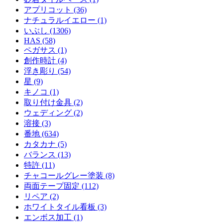
アプリコット (36)
ナチュラルイエロー (1)
いぶし (1306)
HAS (58)
ペガサス (1)
創作時計 (4)
浮き彫り (54)
星 (9)
キノコ (1)
取り付け金具 (2)
ウェディング (2)
溶接 (3)
番地 (634)
カタカナ (5)
バランス (13)
特許 (11)
チャコールグレー塗装 (8)
両面テープ固定 (112)
リペア (2)
ホワイトタイル看板 (3)
エンボス加工 (1)