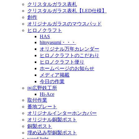
クリスタルガラス表札
クリスタルガラス表札【LED仕様】
創作
オリジナルガラスのマウスパッド
ヒロノクラフト
HAS
hitoyasumi・・・
オリジナル万年カレンダー
ヒロノクラフトのこだわり
ヒロノクラフト便り
ホームページのお知らせ
メディア掲載
今日の作業
㈱広野鉄工所
Hi-Ace
取付作業
番地プレート
オリジナルインターホンカバー
オリジナル銅製ポスト
銅製ポスト
埋め込み型銅製ポスト
wood light