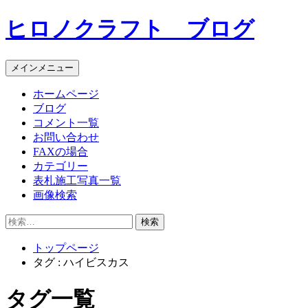
コ
ヒロノクラフト ブログ
ン
テ
ン
メインメニュー
ツ
へ
ホームページ
ス
ブログ
キ
コメント一覧
ッ
お問い合わせ
プ
FAXの場合
カテゴリー
表札施工写真一覧
画像検索
検
索:
トップページ
タグ : ハイビスカス
タグ一覧