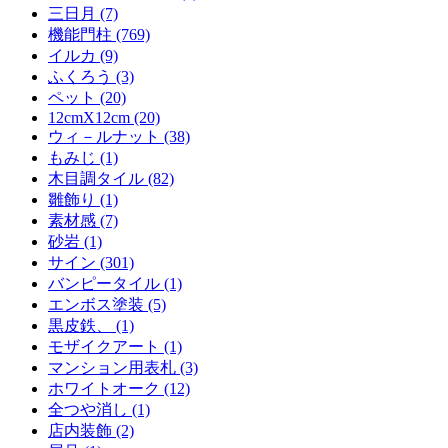
三日月 (7)
機能門柱 (769)
イルカ (9)
ふくろう (3)
ペット (20)
12cmX12cm (20)
ウィ－ルナット (38)
もみじ (1)
木目調タイル (82)
雛飾り (1)
素材感 (7)
砂岩 (1)
サイン (301)
バンピータイル (1)
エンボス塗装 (5)
黒皮鉄、 (1)
モザイクアート (1)
マンション用表札 (3)
ホワイトオーク (12)
全つや消し (1)
店内装飾 (2)