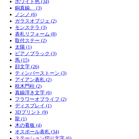
ホワイト色 (34)
銅真鍮、 (3)
ノンノ (6)
ガラスオブジェ (2)
モンステラ (3)
表札リフォーム (8)
取付ステー (2)
太陽 (1)
ピアノブラック (3)
馬 (15)
顔文字 (26)
ティンバーストーン (3)
アイアン表札 (2)
枕木門柱 (2)
真鍮浮き文字 (6)
フラワーオブライフ (2)
ディスプレイ (1)
3Dプリント (9)
龍 (1)
木の看板 (4)
オスポール表札 (34)
ステーション切り文字 (6)