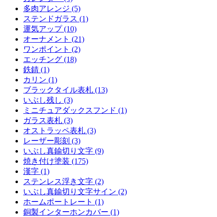
多肉アレンジ (5)
ステンドガラス (1)
運気アップ (10)
オーナメント (21)
ワンポイント (2)
エッチング (18)
鉄錆 (1)
カリン (1)
ブラックタイル表札 (13)
いぶし残し (3)
ミニチュアダックスフンド (1)
ガラス表札 (3)
オストラッペ表札 (3)
レーザー彫刻 (3)
いぶし真鍮切り文字 (9)
焼き付け塗装 (175)
漢字 (1)
ステンレス浮き文字 (2)
いぶし真鍮切り文字サイン (2)
ホームポートレート (1)
銅製インターホンカバー (1)