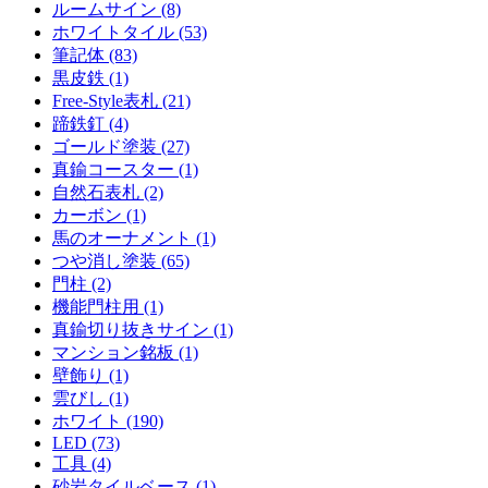
ルームサイン (8)
ホワイトタイル (53)
筆記体 (83)
黒皮鉄 (1)
Free-Style表札 (21)
蹄鉄釘 (4)
ゴールド塗装 (27)
真鍮コースター (1)
自然石表札 (2)
カーボン (1)
馬のオーナメント (1)
つや消し塗装 (65)
門柱 (2)
機能門柱用 (1)
真鍮切り抜きサイン (1)
マンション銘板 (1)
壁飾り (1)
雲びし (1)
ホワイト (190)
LED (73)
工具 (4)
砂岩タイルベース (1)