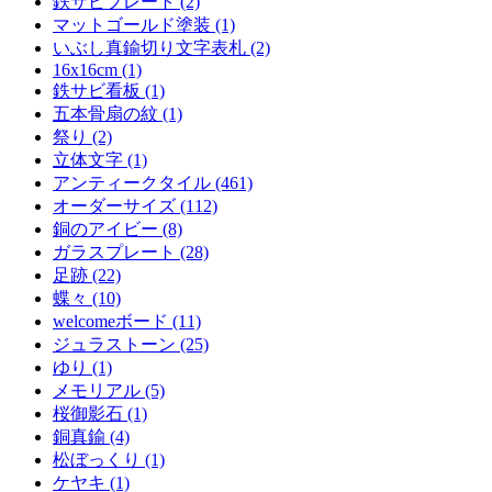
鉄サビプレート (2)
マットゴールド塗装 (1)
いぶし真鍮切り文字表札 (2)
16x16cm (1)
鉄サビ看板 (1)
五本骨扇の紋 (1)
祭り (2)
立体文字 (1)
アンティークタイル (461)
オーダーサイズ (112)
銅のアイビー (8)
ガラスプレート (28)
足跡 (22)
蝶々 (10)
welcomeボード (11)
ジュラストーン (25)
ゆり (1)
メモリアル (5)
桜御影石 (1)
銅真鍮 (4)
松ぼっくり (1)
ケヤキ (1)