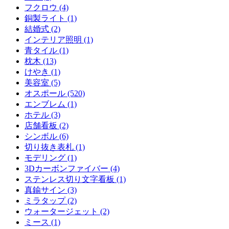
フクロウ (4)
銅製ライト (1)
結婚式 (2)
インテリア照明 (1)
青タイル (1)
枕木 (13)
けやき (1)
美容室 (5)
オスポール (520)
エンブレム (1)
ホテル (3)
店舗看板 (2)
シンボル (6)
切り抜き表札 (1)
モデリング (1)
3Dカーボンファイバー (4)
ステンレス切り文字看板 (1)
真鍮サイン (3)
ミラタップ (2)
ウォータージェット (2)
ミース (1)