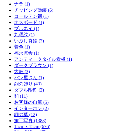
ナラ (1)
チッピング塗装 (6)
コールテン鋼 (1)
オスボード (1)
ブルネイ (1)
九曜紋 (1)
いぶし真鍮 (2)
着色 (1)
福永厩舎 (1)
アンティークタイル看板 (1)
ダークブラウン (1)
太鼓 (3)
パン屋さん (1)
銅の飾り (43)
ダブル彫刻 (2)
和 (11)
お客様の自筆 (5)
インターホン (2)
銅の葉 (12)
施工写真 (1388)
15cm x 15cm (676)