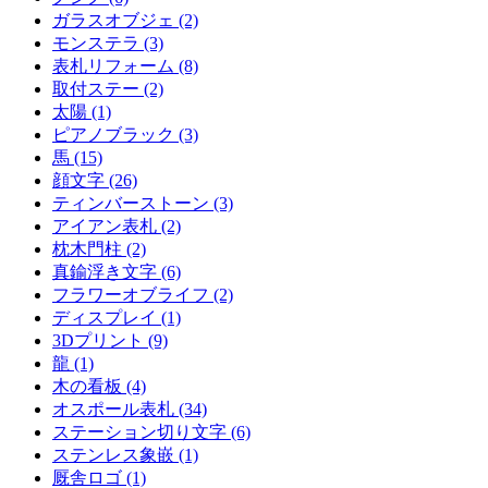
ガラスオブジェ (2)
モンステラ (3)
表札リフォーム (8)
取付ステー (2)
太陽 (1)
ピアノブラック (3)
馬 (15)
顔文字 (26)
ティンバーストーン (3)
アイアン表札 (2)
枕木門柱 (2)
真鍮浮き文字 (6)
フラワーオブライフ (2)
ディスプレイ (1)
3Dプリント (9)
龍 (1)
木の看板 (4)
オスポール表札 (34)
ステーション切り文字 (6)
ステンレス象嵌 (1)
厩舎ロゴ (1)