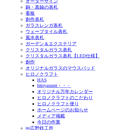
オーダーサイン
銅・真鍮の表札
看板
創作表札
ガラスレンガ表札
ウェーブタイル表札
風水表札
ガーデン＆エクステリア
クリスタルガラス表札
クリスタルガラス表札【LED仕様】
創作
オリジナルガラスのマウスパッド
ヒロノクラフト
HAS
hitoyasumi・・・
オリジナル万年カレンダー
ヒロノクラフトのこだわり
ヒロノクラフト便り
ホームページのお知らせ
メディア掲載
今日の作業
㈱広野鉄工所