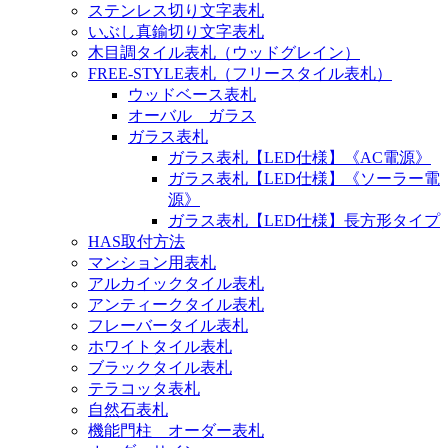
ステンレス切り文字表札
いぶし真鍮切り文字表札
木目調タイル表札（ウッドグレイン）
FREE-STYLE表札（フリースタイル表札）
ウッドベース表札
オーバル ガラス
ガラス表札
ガラス表札【LED仕様】《AC電源》
ガラス表札【LED仕様】《ソーラー電
源》
ガラス表札【LED仕様】長方形タイプ
HAS取付方法
マンション用表札
アルカイックタイル表札
アンティークタイル表札
フレーバータイル表札
ホワイトタイル表札
ブラックタイル表札
テラコッタ表札
自然石表札
機能門柱 オーダー表札