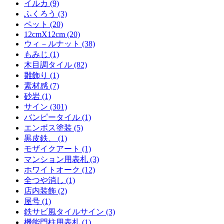
イルカ (9)
ふくろう (3)
ペット (20)
12cmX12cm (20)
ウィ－ルナット (38)
もみじ (1)
木目調タイル (82)
雛飾り (1)
素材感 (7)
砂岩 (1)
サイン (301)
バンピータイル (1)
エンボス塗装 (5)
黒皮鉄、 (1)
モザイクアート (1)
マンション用表札 (3)
ホワイトオーク (12)
全つや消し (1)
店内装飾 (2)
屋号 (1)
鉄サビ風タイルサイン (3)
機能門柱用表札 (1)