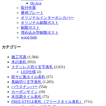
Hi-Ace
取付作業
番地プレート
オリジナルインターホンカバー
オリジナル銅製ポスト
銅製ポスト
埋め込み型銅製ポスト
wood light
カテゴリー
施工写真
(1,584)
木の表札
(932)
ステンレス切り文字表札
(2,631)
LED仕様
(2)
鉄サビ風タイル表札
(57)
真鍮切り文字表札
(1,265)
ハウスナンバー
(554)
カーボンサイン
(10)
木目調タイル表札
(75)
FREE-STYLE表札（フリースタイル表札）
(711)