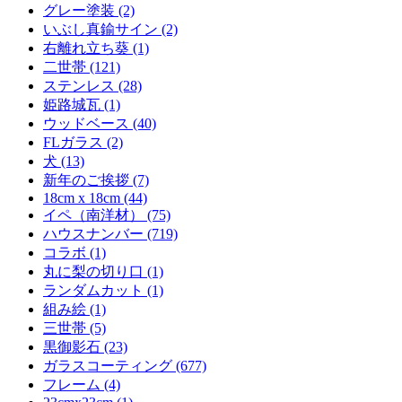
グレー塗装 (2)
いぶし真鍮サイン (2)
右離れ立ち葵 (1)
二世帯 (121)
ステンレス (28)
姫路城瓦 (1)
ウッドベース (40)
FLガラス (2)
犬 (13)
新年のご挨拶 (7)
18cm x 18cm (44)
イペ（南洋材） (75)
ハウスナンバー (719)
コラボ (1)
丸に梨の切り口 (1)
ランダムカット (1)
組み絵 (1)
三世帯 (5)
黒御影石 (23)
ガラスコーティング (677)
フレーム (4)