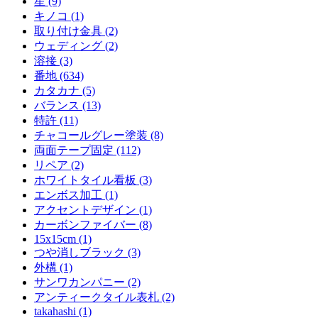
星 (9)
キノコ (1)
取り付け金具 (2)
ウェディング (2)
溶接 (3)
番地 (634)
カタカナ (5)
バランス (13)
特許 (11)
チャコールグレー塗装 (8)
両面テープ固定 (112)
リペア (2)
ホワイトタイル看板 (3)
エンボス加工 (1)
アクセントデザイン (1)
カーボンファイバー (8)
15x15cm (1)
つや消しブラック (3)
外構 (1)
サンワカンパニー (2)
アンティークタイル表札 (2)
takahashi (1)