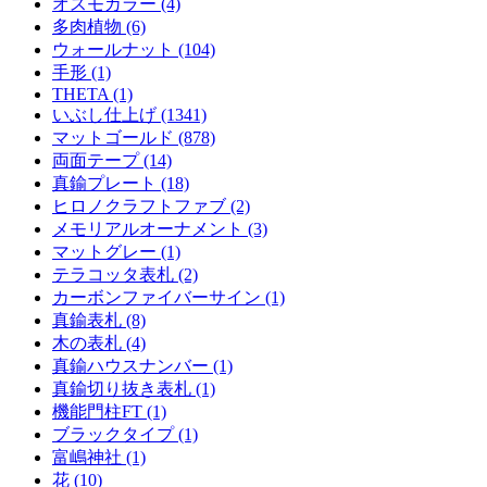
オスモカラー (4)
多肉植物 (6)
ウォールナット (104)
手形 (1)
THETA (1)
いぶし仕上げ (1341)
マットゴールド (878)
両面テープ (14)
真鍮プレート (18)
ヒロノクラフトファブ (2)
メモリアルオーナメント (3)
マットグレー (1)
テラコッタ表札 (2)
カーボンファイバーサイン (1)
真鍮表札 (8)
木の表札 (4)
真鍮ハウスナンバー (1)
真鍮切り抜き表札 (1)
機能門柱FT (1)
ブラックタイプ (1)
富嶋神社 (1)
花 (10)