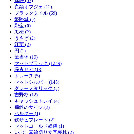
蹄鉄 (57)
真鍮オブジェ (12)
ブラックタイル (69)
姫路城 (5)
彫金 (6)
黒檀 (2)
うさぎ (2)
紅葉 (2)
円 (1)
筆書体 (19)
マットブラック (1249)
緑青サビ (13)
トレース (5)
マットシルバー (145)
グレーメタリック (2)
吉野杉 (12)
キャッシュトレイ (4)
蹄鉄のサイン (2)
ベルギー (1)
鉄サビプレート (2)
マットゴールド塗装 (1)
いぶし真鍮切り文字表札 (2)