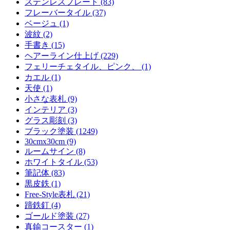
ステンレスプレート (83)
フレーバータイル (37)
ベージュ (1)
波紋 (2)
手書き (15)
ヘアーライン仕上げ (229)
フェリーチェタイル、ピンク、 (1)
カエル (1)
天使 (1)
小さな表札 (9)
インテリア (3)
グラス彫刻 (3)
ブラック塗装 (1249)
30cmx30cm (9)
ルームサイン (8)
ホワイトタイル (53)
筆記体 (83)
黒皮鉄 (1)
Free-Style表札 (21)
蹄鉄釘 (4)
ゴールド塗装 (27)
真鍮コースター (1)