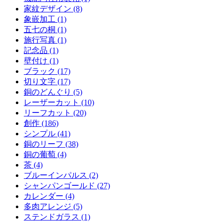
家紋デザイン (8)
象嵌加工 (1)
五七の桐 (1)
施行写真 (1)
記念品 (1)
壁付け (1)
ブラック (17)
切り文字 (17)
銅のどんぐり (5)
レーザーカット (10)
リーフカット (20)
創作 (186)
シンプル (41)
銅のリーフ (38)
銅の葡萄 (4)
茶 (4)
ブルーインパルス (2)
シャンパンゴールド (27)
カレンダー (4)
多肉アレンジ (5)
ステンドガラス (1)