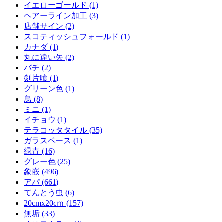
イエローゴールド (1)
ヘアーライン加工 (3)
店舗サイン (2)
スコティッシュフォールド (1)
カナダ (1)
丸に違い矢 (2)
バチ (2)
剣片喰 (1)
グリーン色 (1)
鳥 (8)
ミニ (1)
イチョウ (1)
テラコッタタイル (35)
ガラスベース (1)
緑青 (16)
グレー色 (25)
象嵌 (496)
アパ (661)
てんとう虫 (6)
20cmx20cｍ (157)
無垢 (33)