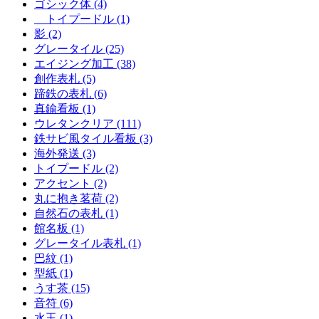
ゴシック体 (4)
トイプードル (1)
影 (2)
グレータイル (25)
エイジング加工 (38)
創作表札 (5)
蹄鉄の表札 (6)
真鍮看板 (1)
ウレタンクリア (111)
鉄サビ風タイル看板 (3)
海外発送 (3)
トイプードル (2)
アクセント (2)
丸に抱き茗荷 (2)
自然石の表札 (1)
館名板 (1)
グレータイル表札 (1)
巴紋 (1)
型紙 (1)
うす茶 (15)
音符 (6)
水玉 (1)