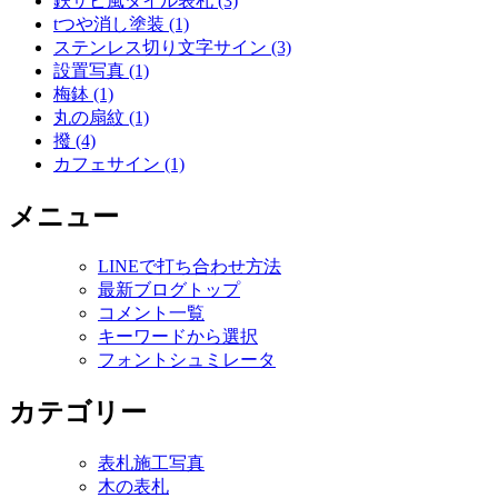
鉄サビ風タイル表札 (3)
tつや消し塗装 (1)
ステンレス切り文字サイン (3)
設置写真 (1)
梅鉢 (1)
丸の扇紋 (1)
撥 (4)
カフェサイン (1)
メニュー
LINEで打ち合わせ方法
最新ブログトップ
コメント一覧
キーワードから選択
フォントシュミレータ
カテゴリー
表札施工写真
木の表札