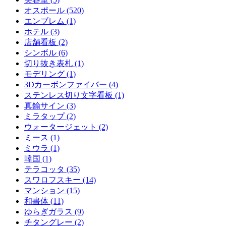
オスポール (520)
エンブレム (1)
ホテル (3)
店舗看板 (2)
シンボル (6)
切り抜き表札 (1)
モデリング (1)
3Dカーボンファイバー (4)
ステンレス切り文字看板 (1)
真鍮サイン (3)
ミラタップ (2)
ウォータージェット (2)
ミース (1)
ミウラ (1)
韓国 (1)
テラコッタ (35)
スワロフスキー (14)
マンション (15)
和書体 (11)
ゆらぎガラス (9)
チタングレー (2)