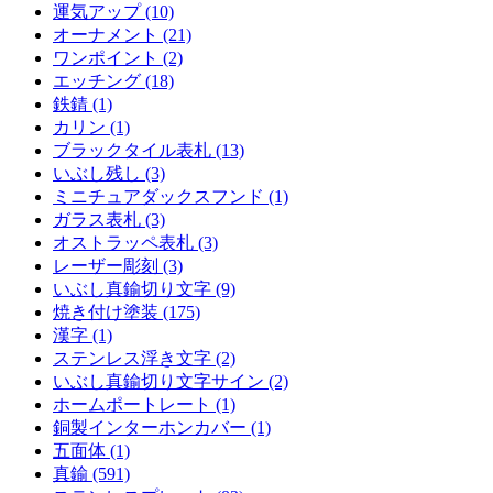
運気アップ (10)
オーナメント (21)
ワンポイント (2)
エッチング (18)
鉄錆 (1)
カリン (1)
ブラックタイル表札 (13)
いぶし残し (3)
ミニチュアダックスフンド (1)
ガラス表札 (3)
オストラッペ表札 (3)
レーザー彫刻 (3)
いぶし真鍮切り文字 (9)
焼き付け塗装 (175)
漢字 (1)
ステンレス浮き文字 (2)
いぶし真鍮切り文字サイン (2)
ホームポートレート (1)
銅製インターホンカバー (1)
五面体 (1)
真鍮 (591)