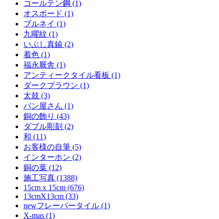
コールテン鋼 (1)
オスボード (1)
ブルネイ (1)
九曜紋 (1)
いぶし真鍮 (2)
着色 (1)
福永厩舎 (1)
アンティークタイル看板 (1)
ダークブラウン (1)
太鼓 (3)
パン屋さん (1)
銅の飾り (43)
ダブル彫刻 (2)
和 (11)
お客様の自筆 (5)
インターホン (2)
銅の葉 (12)
施工写真 (1388)
15cm x 15cm (676)
13cmX13cm (33)
newフレーバータイル (1)
X-mas (1)