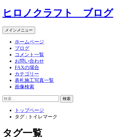
コ
ヒロノクラフト ブログ
ン
テ
ン
メインメニュー
ツ
へ
ホームページ
ス
ブログ
キ
コメント一覧
ッ
お問い合わせ
プ
FAXの場合
カテゴリー
表札施工写真一覧
画像検索
検
索:
トップページ
タグ : トイレマーク
タグ一覧