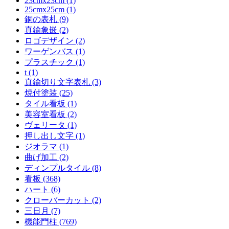
23cmx23cm (1)
25cmx25cm (1)
銅の表札 (9)
真鍮象嵌 (2)
ロゴデザイン (2)
ワーゲンバス (1)
プラスチック (1)
t (1)
真鍮切り文字表札 (3)
焼付塗装 (25)
タイル看板 (1)
美容室看板 (2)
ヴェリータ (1)
押し出し文字 (1)
ジオラマ (1)
曲げ加工 (2)
ディンプルタイル (8)
看板 (368)
ハート (6)
クローバーカット (2)
三日月 (7)
機能門柱 (769)