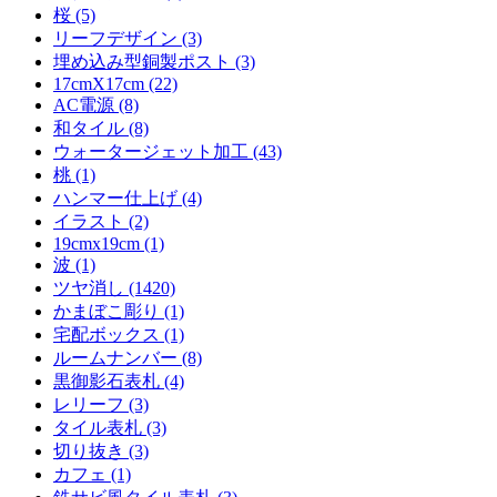
桜 (5)
リーフデザイン (3)
埋め込み型銅製ポスト (3)
17cmX17cm (22)
AC電源 (8)
和タイル (8)
ウォータージェット加工 (43)
桃 (1)
ハンマー仕上げ (4)
イラスト (2)
19cmx19cm (1)
波 (1)
ツヤ消し (1420)
かまぼこ彫り (1)
宅配ボックス (1)
ルームナンバー (8)
黒御影石表札 (4)
レリーフ (3)
タイル表札 (3)
切り抜き (3)
カフェ (1)