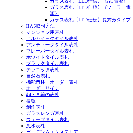
ガラス表札【LED仕様】《AC電源》
ガラス表札【LED仕様】《ソーラー電
源》
ガラス表札【LED仕様】長方形タイプ
HAS取付方法
マンション用表札
アルカイックタイル表札
アンティークタイル表札
フレーバータイル表札
ホワイトタイル表札
ブラックタイル表札
テラコッタ表札
自然石表札
機能門柱 オーダー表札
オーダーサイン
銅・真鍮の表札
看板
創作表札
ガラスレンガ表札
ウェーブタイル表札
風水表札
ガーデン＆エクステリア