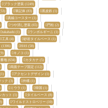
ブラック塗装 (1249)
53)
筆記体 (83)
黒皮鉄 (1)
真鍮コースター (1)
)
つや消し塗装 (65)
門柱 (2)
takahashi (1)
ランボルギーニ (1)
工具 (4)
砂岩タイルベース (1)
(1306)
HAS (58)
(9)
キノコ (1)
番地 (634)
カタカナ (5)
)
両面テープ固定 (112)
1)
アクセントデザイン (1)
ク (3)
外構 (1)
)
ミウラ (1)
韓国 (1)
カット (1)
タイルベース (8)
)
ワイルドストロベリー (10)