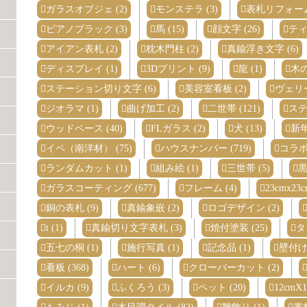
ガラスオブジェ (2)
モンステラ (3)
表札リフォーム 
ピアノブラック (3)
馬 (15)
顔文字 (26)
ティ
アイアン表札 (2)
枕木門柱 (2)
真鍮浮き文字 (6)
ディスプレイ (1)
3Dプリント (9)
龍 (1)
木の
ステーション切り文字 (6)
美容室看板 (2)
ヴェリー
ジオラマ (1)
曲げ加工 (2)
二世帯 (121)
ステ
ウッドベース (40)
FLガラス (2)
犬 (13)
新年
イペ（南洋材） (75)
ハウスナンバー (719)
コラボ 
ランダムカット (1)
組み絵 (1)
三世帯 (5)
黒
ガラスコーティング (677)
フレーム (4)
23cmx23c
銅の表札 (9)
真鍮象嵌 (2)
ロゴデザイン (2)
t (1)
真鍮切り文字表札 (3)
焼付塗装 (25)
タ
五七の桐 (1)
施行写真 (1)
記念品 (1)
壁付け 
看板 (368)
ハート (6)
クローバーカット (2)
イルカ (9)
ふくろう (3)
ペット (20)
12cmX1