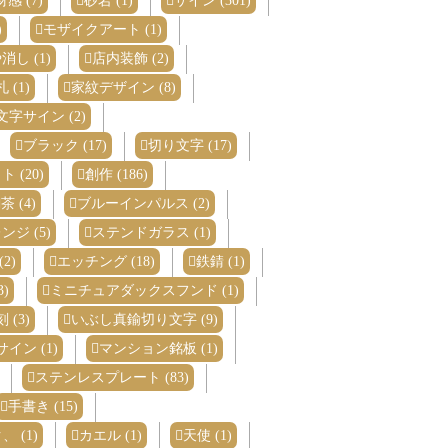
感 (7)
砂岩 (1)
サイン (301)
)
モザイクアート (1)
消し (1)
店内装飾 (2)
(1)
家紋デザイン (8)
字サイン (2)
ブラック (17)
切り文字 (17)
 (20)
創作 (186)
茶 (4)
ブルーインパルス (2)
ジ (5)
ステンドガラス (1)
2)
エッチング (18)
鉄錆 (1)
)
ミニチュアダックスフンド (1)
(3)
いぶし真鍮切り文字 (9)
イン (1)
マンション銘板 (1)
ステンレスプレート (83)
手書き (15)
 (1)
カエル (1)
天使 (1)