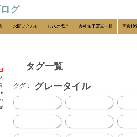
ブログ
覧
お問い合わせ
FAXの場合
表札施工写真一覧
画像検
タグ一覧
日
2
グレータイル
タグ：
9
16
23
30