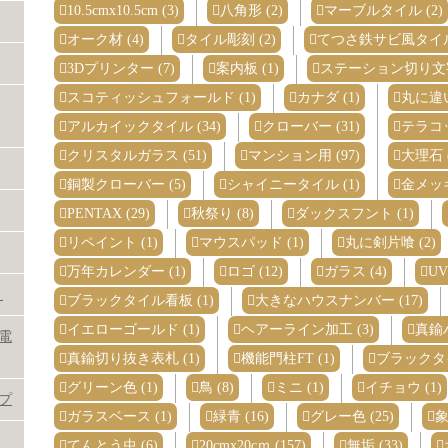
10.5cmx10.5cm (3)
八角形 (2)
マーブルタイル (2)
オーク材 (4)
タイル彫刻 (2)
てつさ鉄サビ風タイル
3Dプリンター (7)
案内板 (1)
ステーション切り文字
スコティッシュフォールド (1)
カナダ (1)
丸に違い
アルカイックタイル (34)
クローバー (31)
テラコッ
クリスタルガラス (51)
マンション用 (97)
大理石 (
銅製クローバー (5)
シャイニータイル (1)
金メッキ
PENTAX (29)
秋祭り (8)
ダックスフント (1)
リペイント (1)
マウスパッド (1)
丸に剣片喰 (2)
万年カレンダー (1)
ロゴ (12)
ガラス (4)
U
》
ブラックタイル看板 (1)
大きなハウスナンバー (17)
イエローゴールド (1)
ヘアーライン加工 (3)
真鍮
電
真鍮切り抜き表札 (1)
機能門柱FT (1)
ブラックタイ
グリーン色 (1)
鳥 (8)
ミニ (1)
イチョウ (1)
プ
ガラスベース (1)
緑青 (16)
グレー色 (25)
象
てんとう虫 (6)
20cmx20cｍ (157)
無垢 (33)