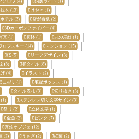
フクロウ (4)
銅製ライト (1)
枕木 (13)
けやき (1)
ホテル (3)
店舗看板 (2)
3Dカーボンファイバー (4)
真 (1)
梅鉢 (1)
丸の扇紋 (1)
ワロフスキー (14)
マンション (15)
桜 (5)
リーフデザイン (3)
 (8)
和タイル (8)
 (4)
イラスト (2)
こ彫り (1)
宅配ボックス (1)
)
タイル表札 (3)
切り抜き (3)
(1)
ステンレス切り文字サイン (3)
祭り (2)
立体文字 (1)
金魚 (2)
ピンク (7)
真鍮オブジェ (12)
 (2)
うさぎ (2)
紅葉 (2)