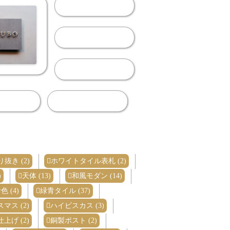
抜き (2)
ホワイトタイル表札 (2)
)
天体 (13)
和風モダン (14)
色 (4)
緑青タイル (37)
マス (2)
ハイビスカス (3)
上げ (2)
銅製ポスト (2)