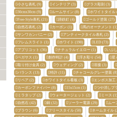
小さな表札 (9)
インテリア (3)
グラス彫刻 (3)
30cmx30cm (9)
ルームサイン (8)
ホワイトタイル (
Free-Style表札 (21)
蹄鉄釘 (4)
ゴールド塗装 (27)
自然石表札 (2)
カーボン (1)
馬のオーナメント (1
サンワカンパニー (2)
アンティークタイル表札 (2)
フレムスライト (1)
ホワイト (190)
LED (73)
アプリコット (36)
ナチュラルイエロー (1)
いぶし 
ペガサス (1)
創作時計 (4)
浮き彫り (54)
星 
取り付け金具 (2)
ウェディング (2)
溶接 (3)
バランス (13)
特許 (11)
チャコールグレー塗装 (8
リペア (2)
ホワイトタイル看板 (3)
エンボス加工 (
カーボンファイバー (8)
15x15cm (1)
つや消しブラッ
ミラタップ (2)
ウォータージェット (2)
ミース (1
自然石 (42)
銅 (32)
ソーラー電源 (29)
ムーン
ブラウン (6)
フリースタイル (50)
ネームタイル (2