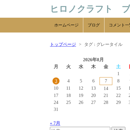
コ
ヒロノクラフト 
ン
テ
ン
ホームページ
ブログ
コメント一
ツ
へ
トップページ
タグ : グレータイル
ス
キ
ッ
2026年8月
プ
月
火
水
木
金
土
1
4
5
6
7
8
3
10
11
12
13
15
14
17
18
19
20
21
22
24
25
26
27
28
29
31
« 7月
検