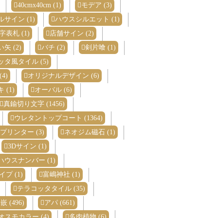
40cmx40cm (1)
モデア (3)
サイン (1)
ハウスシルエット (1)
表札 (1)
店舗サイン (2)
矢 (2)
バチ (2)
剣片喰 (1)
タ風タイル (5)
4)
オリジナルデザイン (6)
 (1)
オーバル (6)
真鍮切り文字 (1456)
ウレタントップコート (1364)
Vプリンター (3)
ネオジム磁石 (1)
3Dサイン (1)
ハウスナンバー (1)
プ (1)
富嶋神社 (1)
テラコッタタイル (35)
嵌 (496)
アパ (661)
オスモカラー (4)
多肉植物 (6)