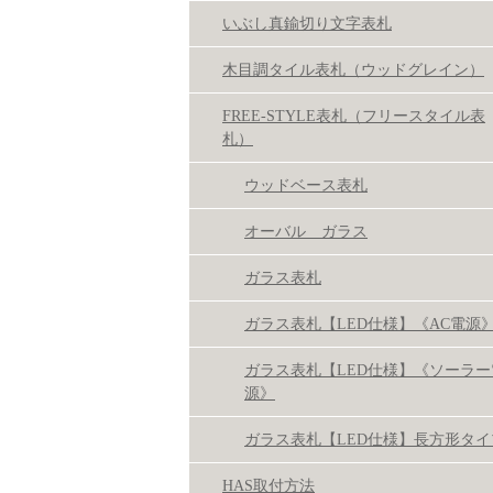
いぶし真鍮切り文字表札
木目調タイル表札（ウッドグレイン）
FREE-STYLE表札（フリースタイル表
札）
ウッドベース表札
オーバル ガラス
ガラス表札
ガラス表札【LED仕様】《AC電源
ガラス表札【LED仕様】《ソーラー
源》
ガラス表札【LED仕様】長方形タイ
HAS取付方法