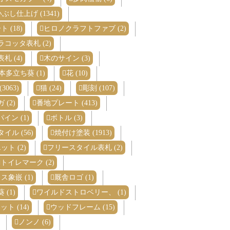
ぶし仕上げ (1341)
 (18)
ヒロノクラフトファブ (2)
ラコッタ表札 (2)
札 (4)
木のサイン (3)
本多立ち葵 (1)
花 (10)
063)
猫 (24)
彫刻 (107)
(2)
番地プレート (413)
パイン (1)
ボトル (3)
イル (56)
焼付け塗装 (1913)
ト (2)
フリースタイル表札 (2)
トイレマーク (2)
ス象嵌 (1)
厩舎ロゴ (1)
(1)
ワイルドストロベリー、 (1)
ト (14)
ウッドフレーム (15)
ノンノ (6)