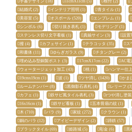
手書デザイン (18)
11cmX11cm (5)
根付 (2)
結婚式 (2)
インテリア照明 (1)
青タイル (1)
美容室 (5)
オスポール (520)
エンブレム (1)
シンボル (6)
切り抜き表札 (1)
モデリング (1)
ステンレス切り文字看板 (1)
真鍮サイン (3)
設置写
撥 (4)
カフェサイン (1)
テラコッタ (35)
ス
和書体 (11)
ゆらぎガラス (9)
チタングレー (2)
埋め込み型銅製ポスト (3)
17cmX17cm (22)
AC電源
ウォータージェット加工 (43)
桃 (1)
ハンマー仕上げ
19cmx19cm (1)
波 (1)
ツヤ消し (1420)
かまぼ
ルームナンバー (8)
黒御影石表札 (4)
レリーフ (3
カフェ (1)
鉄サビ風タイル表札 (3)
tつや消し塗装 
16x16cm (1)
鉄サビ看板 (1)
五本骨扇の紋 (1)
木 (710)
バラ (9)
家紋 (272)
クラウン (1)
銅のバラ (12)
アイビーデザイン (2)
蹄鉄 (57)
ブラックタイル (69)
姫路城 (5)
彫金 (6)
黒檀