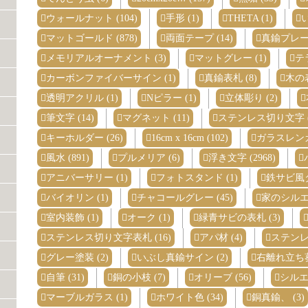
ウォールナット (104)
手形 (1)
THETA (1)
い
マットゴールド (878)
両面テープ (14)
真鍮プレート
メモリアルオーナメント (3)
マットグレー (1)
テ
カーボンファイバーサイン (1)
真鍮表札 (8)
木の表
透明アクリル (1)
Nピラー (1)
立体彫り (2)
筆文字 (14)
マグネット (11)
ステンレス切り文字 (3
キーホルダー (26)
16cm x 16cm (102)
ガラスレンガ 
風水 (891)
プルメリア (6)
浮き文字 (2968)
アニバーサリー (1)
フォトスタンド (1)
鉄サビ風タ
バイオリン (1)
チャコールグレー (45)
家のシルエッ
室内装飾 (1)
オーク (1)
緑青サビの表札 (3)
ステンレス切り文字表札 (16)
アパ材 (4)
ステンレ
グレー塗装 (2)
いぶし真鍮サイン (2)
右離れ立ち葵 
自筆 (31)
銅の小枝 (7)
オリーブ (56)
シルエッ
マーブルガラス (1)
ホワイト色 (34)
銅真鍮、 (3)