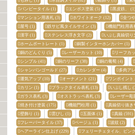
もみじ (1)
木目調タイル (82)
雛飾り (1)
素材
バンピータイル (1)
エンボス塗装 (5)
黒皮鉄、 (1
マンション用表札 (3)
ホワイトオーク (12)
全つや
屋号 (1)
鉄サビ風タイルサイン (3)
機能門柱用表札 
漢字 (1)
ステンレス浮き文字 (2)
いぶし真鍮切り文
ホームポートレート (1)
銅製インターホンカバー (1)
銅のどんぐり (5)
レーザーカット (10)
リーフカット
シンプル (41)
銅のリーフ (38)
銅の葡萄 (4)
シャンパンゴールド (27)
カレンダー (4)
多肉アレン
運気アップ (10)
オーナメント (21)
ワンポイント (
カリン (1)
ブラックタイル表札 (13)
いぶし残し (3
ガラス表札 (3)
オストラッペ表札 (3)
レーザー彫刻 
焼き付け塗装 (175)
機能門柱用 (1)
真鍮切り抜きサ
壁飾り (1)
雲びし (1)
五面体 (1)
真鍮 (591)
フレーバータイル (37)
ベージュ (1)
波紋 (2)
ヘアーライン仕上げ (229)
フェリーチェタイル、ピンク、