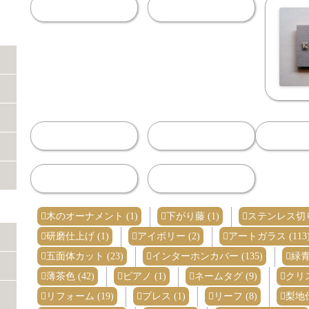
木のオーナメント (1)
下がり藤 (1)
ステンレス切り
研磨仕上げ (1)
アイボリー (2)
アートガラス (113
五面体カット (23)
インターホンカバー (135)
緑青
薄茶色 (42)
ピアノ (1)
ネームタグ (9)
クリス
リフォーム (19)
プレス (1)
リーフ (8)
梨地仕