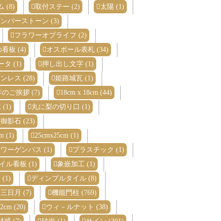
(8)
取付ステー (2)
太陽 (1)
ンバーストーン (3)
フラワーオブライフ (2)
看板 (4)
オスポール表札 (34)
タ (1)
押し出し文字 (1)
ンレス (28)
姫路城瓦 (1)
のご挨拶 (7)
18cm x 18cm (44)
(1)
丸に梨の切り口 (1)
御影石 (23)
m (1)
25cmx25cm (1)
ワーゲンバス (1)
プラスチック (1)
イル看板 (1)
象嵌加工 (1)
(1)
ディンプルタイル (8)
三日月 (7)
機能門柱 (769)
2cm (20)
ウィ－ルナット (38)