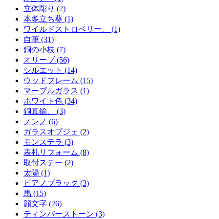
立体彫り (2)
本多立ち葵 (1)
ワイルドストロベリー、 (1)
自筆 (31)
銅の小枝 (7)
オリーブ (56)
シルエット (14)
ウッドフレーム (15)
マーブルガラス (1)
ホワイト色 (34)
銅真鍮、 (3)
ノンノ (6)
ガラスオブジェ (2)
モンステラ (3)
表札リフォーム (8)
取付ステー (2)
太陽 (1)
ピアノブラック (3)
馬 (15)
顔文字 (26)
ティンバーストーン (3)