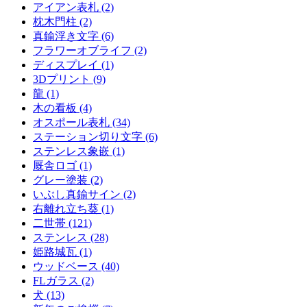
アイアン表札 (2)
枕木門柱 (2)
真鍮浮き文字 (6)
フラワーオブライフ (2)
ディスプレイ (1)
3Dプリント (9)
龍 (1)
木の看板 (4)
オスポール表札 (34)
ステーション切り文字 (6)
ステンレス象嵌 (1)
厩舎ロゴ (1)
グレー塗装 (2)
いぶし真鍮サイン (2)
右離れ立ち葵 (1)
二世帯 (121)
ステンレス (28)
姫路城瓦 (1)
ウッドベース (40)
FLガラス (2)
犬 (13)