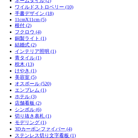
ネームタイル (2)
ワイルドストロベリー (10)
手書デザイン (18)
11cmX11cm (5)
根付 (2)
フクロウ (4)
銅製ライト (1)
結婚式 (2)
インテリア照明 (1)
青タイル (1)
枕木 (13)
けやき (1)
美容室 (5)
オスポール (520)
エンブレム (1)
ホテル (3)
店舗看板 (2)
シンボル (6)
切り抜き表札 (1)
モデリング (1)
3Dカーボンファイバー (4)
ステンレス切り文字看板 (1)