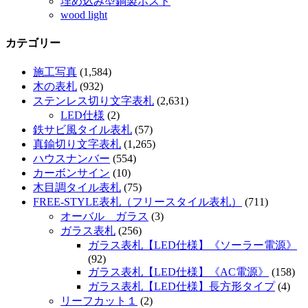
埋め込み型銅製ポスト
wood light
カテゴリー
施工写真
(1,584)
木の表札
(932)
ステンレス切り文字表札
(2,631)
LED仕様
(2)
鉄サビ風タイル表札
(57)
真鍮切り文字表札
(1,265)
ハウスナンバー
(554)
カーボンサイン
(10)
木目調タイル表札
(75)
FREE-STYLE表札（フリースタイル表札）
(711)
オーバル ガラス
(3)
ガラス表札
(256)
ガラス表札【LED仕様】《ソーラー電源》
(92)
ガラス表札【LED仕様】《AC電源》
(158)
ガラス表札【LED仕様】長方形タイプ
(4)
リーフカット１
(2)