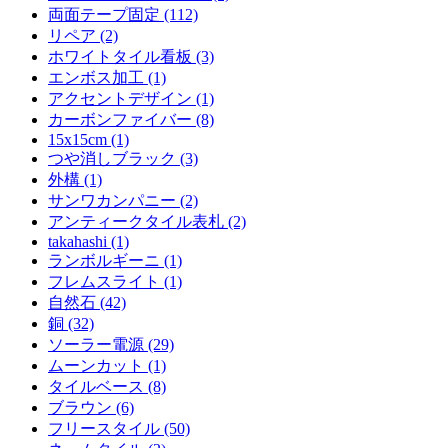
両面テープ固定 (112)
リペア (2)
ホワイトタイル看板 (3)
エンボス加工 (1)
アクセントデザイン (1)
カーボンファイバー (8)
15x15cm (1)
つや消しブラック (3)
外構 (1)
サンワカンパニー (2)
アンティークタイル表札 (2)
takahashi (1)
ランボルギーニ (1)
フレムスライト (1)
自然石 (42)
銅 (32)
ソーラー電源 (29)
ムーンカット (1)
タイルベース (8)
ブラウン (6)
フリースタイル (50)