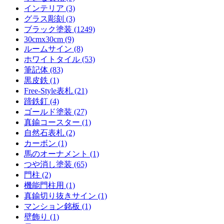
インテリア (3)
グラス彫刻 (3)
ブラック塗装 (1249)
30cmx30cm (9)
ルームサイン (8)
ホワイトタイル (53)
筆記体 (83)
黒皮鉄 (1)
Free-Style表札 (21)
蹄鉄釘 (4)
ゴールド塗装 (27)
真鍮コースター (1)
自然石表札 (2)
カーボン (1)
馬のオーナメント (1)
つや消し塗装 (65)
門柱 (2)
機能門柱用 (1)
真鍮切り抜きサイン (1)
マンション銘板 (1)
壁飾り (1)