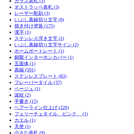
ガラス表札 (3)
オストラッペ表札 (3)
レーザー彫刻 (3)
いぶし真鍮切り文字 (9)
焼き付け塗装 (175)
漢字 (1)
ステンレス浮き文字 (2)
いぶし真鍮切り文字サイン (2)
ホームポートレート (1)
銅製インターホンカバー (1)
五面体 (1)
真鍮 (591)
ステンレスプレート (83)
フレーバータイル (37)
ベージュ (1)
波紋 (2)
手書き (15)
ヘアーライン仕上げ (229)
フェリーチェタイル、ピンク、 (1)
カエル (1)
天使 (1)
小さな表札 (9)