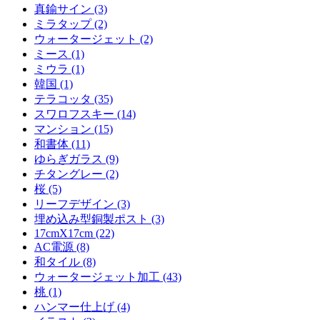
真鍮サイン (3)
ミラタップ (2)
ウォータージェット (2)
ミース (1)
ミウラ (1)
韓国 (1)
テラコッタ (35)
スワロフスキー (14)
マンション (15)
和書体 (11)
ゆらぎガラス (9)
チタングレー (2)
桜 (5)
リーフデザイン (3)
埋め込み型銅製ポスト (3)
17cmX17cm (22)
AC電源 (8)
和タイル (8)
ウォータージェット加工 (43)
桃 (1)
ハンマー仕上げ (4)