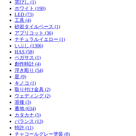
雲びし (1)
ホワイト (190)
LED (73)
工具 (4)
砂岩タイルベース (1)
アプリコット (36)
ナチュラルイエロー (1)
いぶし (1306)
HAS (58)
ペガサス (1)
創作時計 (4)
浮き彫り (54)
星 (9)
キノコ (1)
取り付け金具 (2)
ウェディング (2)
溶接 (3)
番地 (634)
カタカナ (5)
バランス (13)
特許 (11)
チャコールグレー塗装 (8)