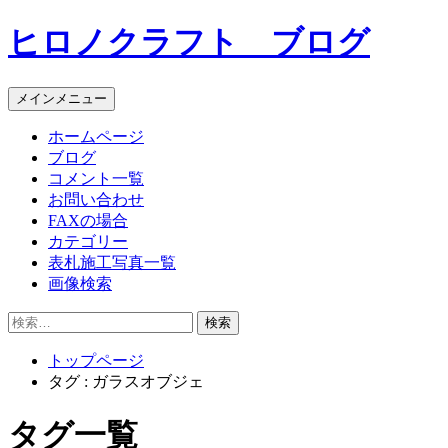
コ
ヒロノクラフト ブログ
ン
テ
ン
メインメニュー
ツ
へ
ホームページ
ス
ブログ
キ
コメント一覧
ッ
お問い合わせ
プ
FAXの場合
カテゴリー
表札施工写真一覧
画像検索
検
索:
トップページ
タグ : ガラスオブジェ
タグ一覧