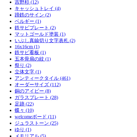
吉野杉 (12)
キャッシュトレイ (4)
蹄鉄のサイン (2)
ベルギー (1)
鉄サビプレート (2)
マットゴールド塗装 (1)
いぶし真鍮切り文字表札 (2)
16x16cm (1)
鉄サビ看板 (1)
五本骨扇の紋 (1)
祭り (2)
立体文字 (1)
アンティークタイル (461)
オーダーサイズ (112)
銅のアイビー (8)
ガラスプレート (28)
足跡 (22)
蝶々 (10)
welcomeボード (11)
ジュラストーン (25)
ゆり (1)
メモリアル (5)