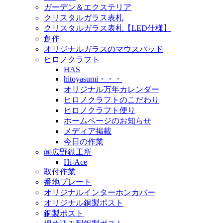
ガーデン＆エクステリア
クリスタルガラス表札
クリスタルガラス表札【LED仕様】
創作
オリジナルガラスのマウスパッド
ヒロノクラフト
HAS
hitoyasumi・・・
オリジナル万年カレンダー
ヒロノクラフトのこだわり
ヒロノクラフト便り
ホームページのお知らせ
メディア掲載
今日の作業
㈱広野鉄工所
Hi-Ace
取付作業
番地プレート
オリジナルインターホンカバー
オリジナル銅製ポスト
銅製ポスト