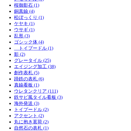
桜御影石 (1)
銅真鍮 (4)
松ぼっくり (1)
ケヤキ (1)
ウサギ (1)
乱形 (3)
ゴシック体 (4)
トイプードル (1)
影 (2)
グレータイル (25)
エイジング加工 (38)
創作表札 (5)
蹄鉄の表札 (6)
真鍮看板 (1)
ウレタンクリア (111)
鉄サビ風タイル看板 (3)
海外発送 (3)
トイプードル (2)
アクセント (2)
丸に抱き茗荷 (2)
自然石の表札 (1)