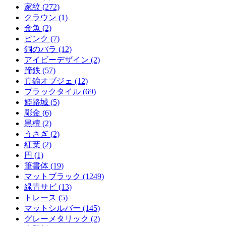
家紋 (272)
クラウン (1)
金魚 (2)
ピンク (7)
銅のバラ (12)
アイビーデザイン (2)
蹄鉄 (57)
真鍮オブジェ (12)
ブラックタイル (69)
姫路城 (5)
彫金 (6)
黒檀 (2)
うさぎ (2)
紅葉 (2)
円 (1)
筆書体 (19)
マットブラック (1249)
緑青サビ (13)
トレース (5)
マットシルバー (145)
グレーメタリック (2)