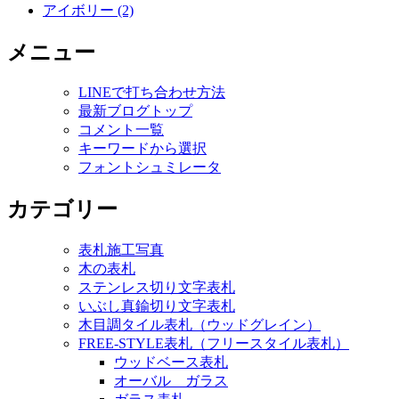
アイボリー (2)
メニュー
LINEで打ち合わせ方法
最新ブログトップ
コメント一覧
キーワードから選択
フォントシュミレータ
カテゴリー
表札施工写真
木の表札
ステンレス切り文字表札
いぶし真鍮切り文字表札
木目調タイル表札（ウッドグレイン）
FREE-STYLE表札（フリースタイル表札）
ウッドベース表札
オーバル ガラス