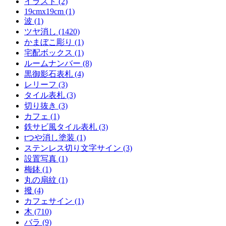
イラスト (2)
19cmx19cm (1)
波 (1)
ツヤ消し (1420)
かまぼこ彫り (1)
宅配ボックス (1)
ルームナンバー (8)
黒御影石表札 (4)
レリーフ (3)
タイル表札 (3)
切り抜き (3)
カフェ (1)
鉄サビ風タイル表札 (3)
tつや消し塗装 (1)
ステンレス切り文字サイン (3)
設置写真 (1)
梅鉢 (1)
丸の扇紋 (1)
撥 (4)
カフェサイン (1)
木 (710)
バラ (9)