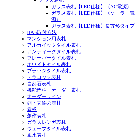
ガラス表札
ガラス表札【LED仕様】《AC電源》
ガラス表札【LED仕様】《ソーラー電
源》
ガラス表札【LED仕様】長方形タイプ
HAS取付方法
マンション用表札
アルカイックタイル表札
アンティークタイル表札
フレーバータイル表札
ホワイトタイル表札
ブラックタイル表札
テラコッタ表札
自然石表札
機能門柱 オーダー表札
オーダーサイン
銅・真鍮の表札
看板
創作表札
ガラスレンガ表札
ウェーブタイル表札
風水表札