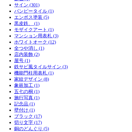
サイン (301)
バンピータイル (1)
エンボス塗装 (5)
黒皮鉄、 (1)
モザイクアート (1)
マンション用表札 (3)
ホワイトオーク (12)
全つや消し (1)
店内装飾 (2)
屋号 (1)
鉄サビ風タイルサイン (3)
機能門柱用表札 (1)
家紋デザイン (8)
象嵌加工 (1)
五七の桐 (1)
施行写真 (1)
記念品 (1)
壁付け (1)
ブラック (17)
切り文字 (17)
銅のどんぐり (5)