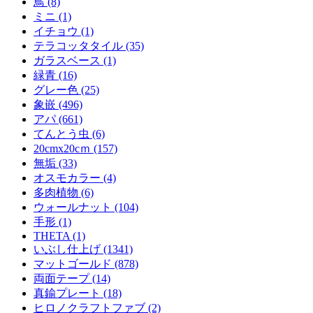
鳥 (8)
ミニ (1)
イチョウ (1)
テラコッタタイル (35)
ガラスベース (1)
緑青 (16)
グレー色 (25)
象嵌 (496)
アパ (661)
てんとう虫 (6)
20cmx20cｍ (157)
無垢 (33)
オスモカラー (4)
多肉植物 (6)
ウォールナット (104)
手形 (1)
THETA (1)
いぶし仕上げ (1341)
マットゴールド (878)
両面テープ (14)
真鍮プレート (18)
ヒロノクラフトファブ (2)