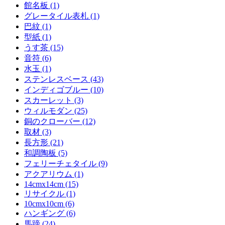
館名板 (1)
グレータイル表札 (1)
巴紋 (1)
型紙 (1)
うす茶 (15)
音符 (6)
水玉 (1)
ステンレスベース (43)
インディゴブルー (10)
スカーレット (3)
ウィルモダン (25)
銅のクローバー (12)
取材 (3)
長方形 (21)
和調陶板 (5)
フェリーチェタイル (9)
アクアリウム (1)
14cmx14cm (15)
リサイクル (1)
10cmx10cm (6)
ハンギング (6)
馬蹄 (24)