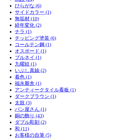
ひらがな (6)
サイドカラー (1)
無垢材 (10)
経年変化 (2)
ナラ (1)
チッピング塗装 (6)
コールテン鋼 (1)
オスボード (1)
ブルネイ (1)
九曜紋 (1)
いぶし真鍮 (2)
着色 (1)
福永厩舎 (1)
アンティークタイル看板 (1)
ダークブラウン (1)
太鼓 (3)
パン屋さん (1)
銅の飾り (43)
ダブル彫刻 (2)
和 (11)
お客様の自筆 (5)