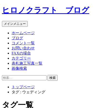
コ
ヒロノクラフト ブログ
ン
テ
ン
メインメニュー
ツ
へ
ホームページ
ス
ブログ
キ
コメント一覧
ッ
お問い合わせ
プ
FAXの場合
カテゴリー
表札施工写真一覧
画像検索
検
索:
トップページ
タグ : ウェディング
タグ一覧