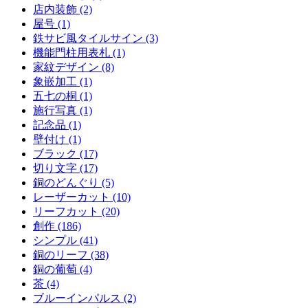
店内装飾 (2)
屋号 (1)
鉄サビ風タイルサイン (3)
機能門柱用表札 (1)
家紋デザイン (8)
象嵌加工 (1)
五七の桐 (1)
施行写真 (1)
記念品 (1)
壁付け (1)
ブラック (17)
切り文字 (17)
銅のどんぐり (5)
レーザーカット (10)
リーフカット (20)
創作 (186)
シンプル (41)
銅のリーフ (38)
銅の葡萄 (4)
茶 (4)
ブルーインパルス (2)