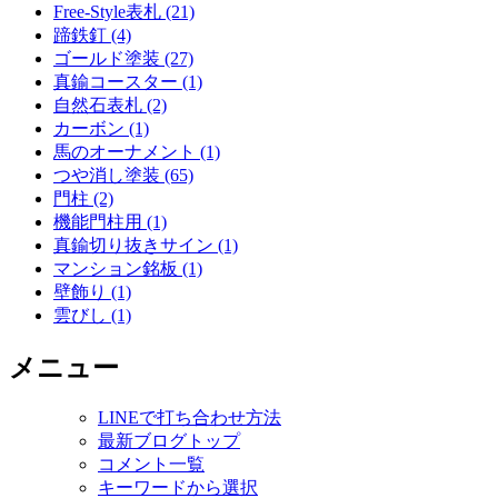
Free-Style表札 (21)
蹄鉄釘 (4)
ゴールド塗装 (27)
真鍮コースター (1)
自然石表札 (2)
カーボン (1)
馬のオーナメント (1)
つや消し塗装 (65)
門柱 (2)
機能門柱用 (1)
真鍮切り抜きサイン (1)
マンション銘板 (1)
壁飾り (1)
雲びし (1)
メニュー
LINEで打ち合わせ方法
最新ブログトップ
コメント一覧
キーワードから選択