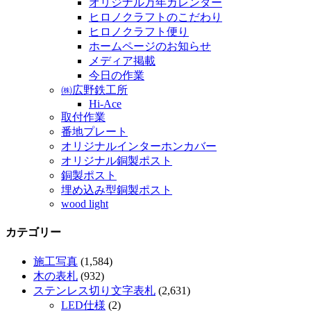
オリジナル万年カレンダー
ヒロノクラフトのこだわり
ヒロノクラフト便り
ホームページのお知らせ
メディア掲載
今日の作業
㈱広野鉄工所
Hi-Ace
取付作業
番地プレート
オリジナルインターホンカバー
オリジナル銅製ポスト
銅製ポスト
埋め込み型銅製ポスト
wood light
カテゴリー
施工写真
(1,584)
木の表札
(932)
ステンレス切り文字表札
(2,631)
LED仕様
(2)