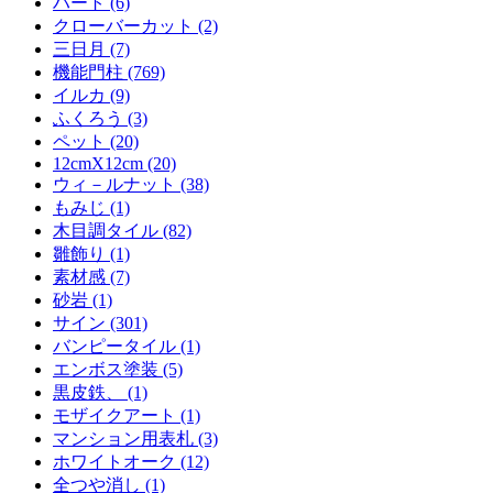
ハート (6)
クローバーカット (2)
三日月 (7)
機能門柱 (769)
イルカ (9)
ふくろう (3)
ペット (20)
12cmX12cm (20)
ウィ－ルナット (38)
もみじ (1)
木目調タイル (82)
雛飾り (1)
素材感 (7)
砂岩 (1)
サイン (301)
バンピータイル (1)
エンボス塗装 (5)
黒皮鉄、 (1)
モザイクアート (1)
マンション用表札 (3)
ホワイトオーク (12)
全つや消し (1)