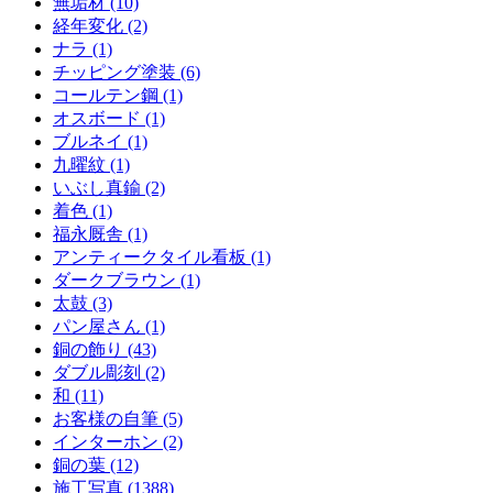
無垢材 (10)
経年変化 (2)
ナラ (1)
チッピング塗装 (6)
コールテン鋼 (1)
オスボード (1)
ブルネイ (1)
九曜紋 (1)
いぶし真鍮 (2)
着色 (1)
福永厩舎 (1)
アンティークタイル看板 (1)
ダークブラウン (1)
太鼓 (3)
パン屋さん (1)
銅の飾り (43)
ダブル彫刻 (2)
和 (11)
お客様の自筆 (5)
インターホン (2)
銅の葉 (12)
施工写真 (1388)