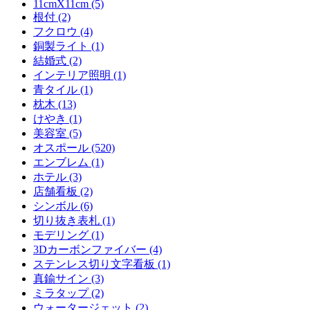
11cmX11cm (5)
根付 (2)
フクロウ (4)
銅製ライト (1)
結婚式 (2)
インテリア照明 (1)
青タイル (1)
枕木 (13)
けやき (1)
美容室 (5)
オスポール (520)
エンブレム (1)
ホテル (3)
店舗看板 (2)
シンボル (6)
切り抜き表札 (1)
モデリング (1)
3Dカーボンファイバー (4)
ステンレス切り文字看板 (1)
真鍮サイン (3)
ミラタップ (2)
ウォータージェット (2)