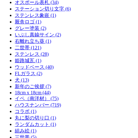
オスポール表札 (34)
ステーション切り文字 (6)
ステンレス象嵌 (1)
厩舎ロゴ (1)
グレー塗装 (2)
いぶし真鍮サイン (2)
右離れ立ち葵 (1)
二世帯 (121)
ステンレス (28)
姫路城瓦 (1)
ウッドベース (40)
FLガラス (2)
犬 (13)
新年のご挨拶 (7)
18cm x 18cm (44)
イペ（南洋材） (75)
ハウスナンバー (719)
コラボ (1)
丸に梨の切り口 (1)
ランダムカット (1)
組み絵 (1)
三世帯 (5)