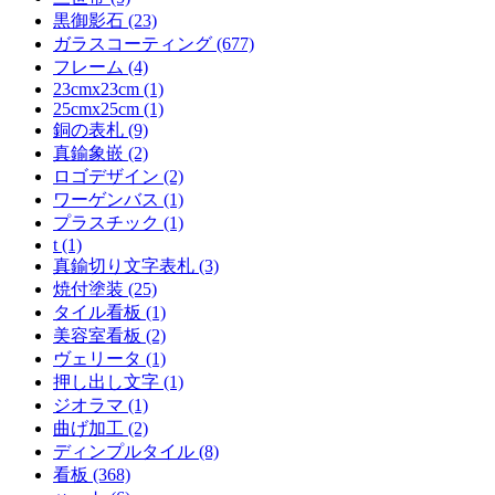
黒御影石 (23)
ガラスコーティング (677)
フレーム (4)
23cmx23cm (1)
25cmx25cm (1)
銅の表札 (9)
真鍮象嵌 (2)
ロゴデザイン (2)
ワーゲンバス (1)
プラスチック (1)
t (1)
真鍮切り文字表札 (3)
焼付塗装 (25)
タイル看板 (1)
美容室看板 (2)
ヴェリータ (1)
押し出し文字 (1)
ジオラマ (1)
曲げ加工 (2)
ディンプルタイル (8)
看板 (368)