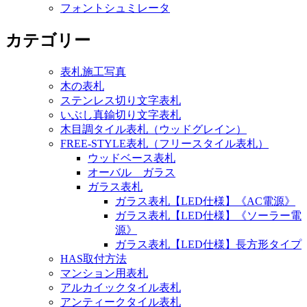
フォントシュミレータ
カテゴリー
表札施工写真
木の表札
ステンレス切り文字表札
いぶし真鍮切り文字表札
木目調タイル表札（ウッドグレイン）
FREE-STYLE表札（フリースタイル表札）
ウッドベース表札
オーバル ガラス
ガラス表札
ガラス表札【LED仕様】《AC電源》
ガラス表札【LED仕様】《ソーラー電
源》
ガラス表札【LED仕様】長方形タイプ
HAS取付方法
マンション用表札
アルカイックタイル表札
アンティークタイル表札