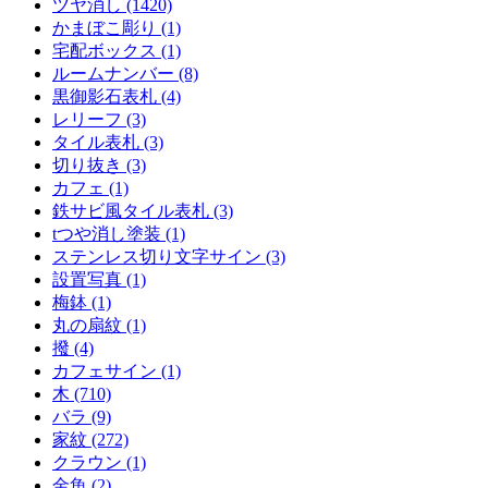
ツヤ消し (1420)
かまぼこ彫り (1)
宅配ボックス (1)
ルームナンバー (8)
黒御影石表札 (4)
レリーフ (3)
タイル表札 (3)
切り抜き (3)
カフェ (1)
鉄サビ風タイル表札 (3)
tつや消し塗装 (1)
ステンレス切り文字サイン (3)
設置写真 (1)
梅鉢 (1)
丸の扇紋 (1)
撥 (4)
カフェサイン (1)
木 (710)
バラ (9)
家紋 (272)
クラウン (1)
金魚 (2)