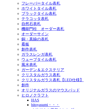
フレーバータイル表札
ホワイトタイル表札
ブラックタイル表札
テラコッタ表札
自然石表札
機能門柱 オーダー表札
オーダーサイン
銅・真鍮の表札
看板
創作表札
ガラスレンガ表札
ウェーブタイル表札
風水表札
ガーデン＆エクステリア
クリスタルガラス表札
クリスタルガラス表札【LED仕様】
創作
オリジナルガラスのマウスパッド
ヒロノクラフト
HAS
hitoyasumi・・・