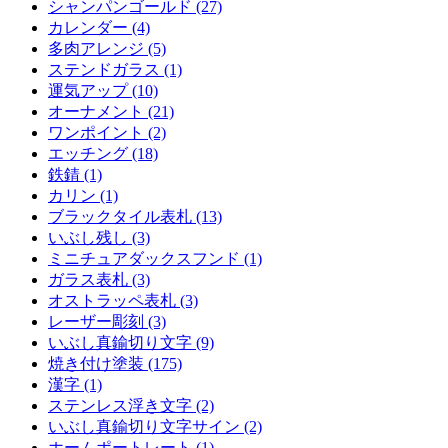
シャンパンゴールド (27)
カレンダー (4)
多肉アレンジ (5)
ステンドガラス (1)
運気アップ (10)
オーナメント (21)
ワンポイント (2)
エッチング (18)
鉄錆 (1)
カリン (1)
ブラックタイル表札 (13)
いぶし残し (3)
ミニチュアダックスフンド (1)
ガラス表札 (3)
オストラッペ表札 (3)
レーザー彫刻 (3)
いぶし真鍮切り文字 (9)
焼き付け塗装 (175)
漢字 (1)
ステンレス浮き文字 (2)
いぶし真鍮切り文字サイン (2)
ホームポートレート (1)