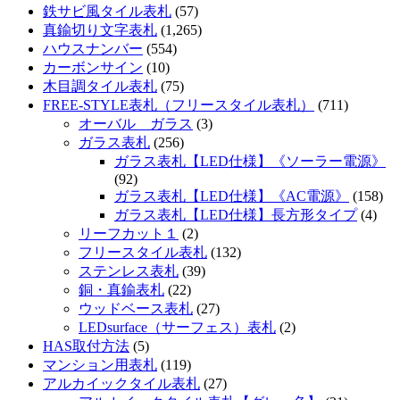
鉄サビ風タイル表札
(57)
真鍮切り文字表札
(1,265)
ハウスナンバー
(554)
カーボンサイン
(10)
木目調タイル表札
(75)
FREE-STYLE表札（フリースタイル表札）
(711)
オーバル ガラス
(3)
ガラス表札
(256)
ガラス表札【LED仕様】《ソーラー電源》
(92)
ガラス表札【LED仕様】《AC電源》
(158)
ガラス表札【LED仕様】長方形タイプ
(4)
リーフカット１
(2)
フリースタイル表札
(132)
ステンレス表札
(39)
銅・真鍮表札
(22)
ウッドベース表札
(27)
LEDsurface（サーフェス）表札
(2)
HAS取付方法
(5)
マンション用表札
(119)
アルカイックタイル表札
(27)