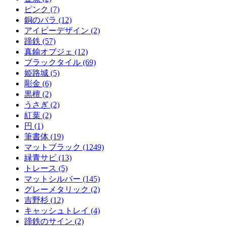
ピンク (7)
銅のバラ (12)
アイビーデザイン (2)
蹄鉄 (57)
真鍮オブジェ (12)
ブラックタイル (69)
姫路城 (5)
彫金 (6)
黒檀 (2)
うさぎ (2)
紅葉 (2)
円 (1)
筆書体 (19)
マットブラック (1249)
緑青サビ (13)
トレース (5)
マットシルバー (145)
グレーメタリック (2)
吉野杉 (12)
キャッシュトレイ (4)
蹄鉄のサイン (2)