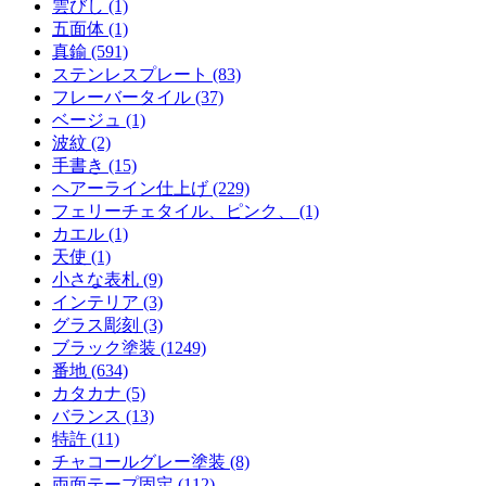
雲びし (1)
五面体 (1)
真鍮 (591)
ステンレスプレート (83)
フレーバータイル (37)
ベージュ (1)
波紋 (2)
手書き (15)
ヘアーライン仕上げ (229)
フェリーチェタイル、ピンク、 (1)
カエル (1)
天使 (1)
小さな表札 (9)
インテリア (3)
グラス彫刻 (3)
ブラック塗装 (1249)
番地 (634)
カタカナ (5)
バランス (13)
特許 (11)
チャコールグレー塗装 (8)
両面テープ固定 (112)