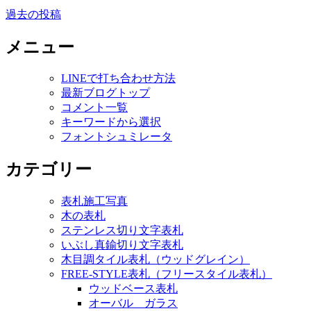
過去の投稿
投
稿
メニュー
ナ
LINEで打ち合わせ方法
ビ
最新ブログトップ
ゲ
コメント一覧
キーワードから選択
ー
フォントシュミレータ
シ
カテゴリー
ョ
ン
表札施工写真
木の表札
ステンレス切り文字表札
いぶし真鍮切り文字表札
木目調タイル表札（ウッドグレイン）
FREE-STYLE表札（フリースタイル表札）
ウッドベース表札
オーバル ガラス