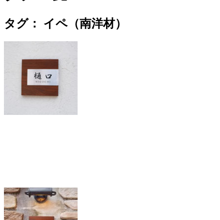
タグ：
イペ（南洋材）