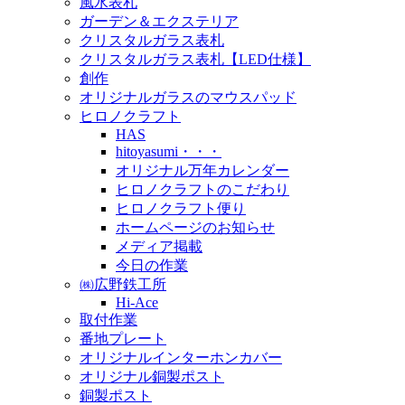
風水表札
ガーデン＆エクステリア
クリスタルガラス表札
クリスタルガラス表札【LED仕様】
創作
オリジナルガラスのマウスパッド
ヒロノクラフト
HAS
hitoyasumi・・・
オリジナル万年カレンダー
ヒロノクラフトのこだわり
ヒロノクラフト便り
ホームページのお知らせ
メディア掲載
今日の作業
㈱広野鉄工所
Hi-Ace
取付作業
番地プレート
オリジナルインターホンカバー
オリジナル銅製ポスト
銅製ポスト