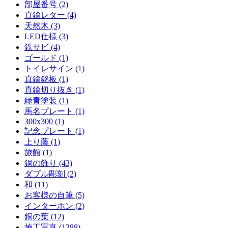
部屋番号 (2)
真鍮レター (4)
天然木 (3)
LED仕様 (3)
鉄サビ (4)
ゴールド (1)
トイレサイン (1)
真鍮銘板 (1)
真鍮切り抜き (1)
緑青塗装 (1)
馬名プレート (1)
300x300 (1)
記念プレート (1)
上り藤 (1)
旅館 (1)
銅の飾り (43)
ダブル彫刻 (2)
和 (11)
お客様の自筆 (5)
インターホン (2)
銅の葉 (12)
施工写真 (1388)