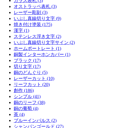
ガラス表札 (3)
オストラッペ表札 (3)
レーザー彫刻 (3)
いぶし真鍮切り文字 (9)
焼き付け塗装 (175)
漢字 (1)
ステンレス浮き文字 (2)
いぶし真鍮切り文字サイン (2)
ホームポートレート (1)
銅製インターホンカバー (1)
ブラック (17)
切り文字 (17)
銅のどんぐり (5)
レーザーカット (10)
リーフカット (20)
創作 (186)
シンプル (41)
銅のリーフ (38)
銅の葡萄 (4)
茶 (4)
ブルーインパルス (2)
シャンパンゴールド (27)