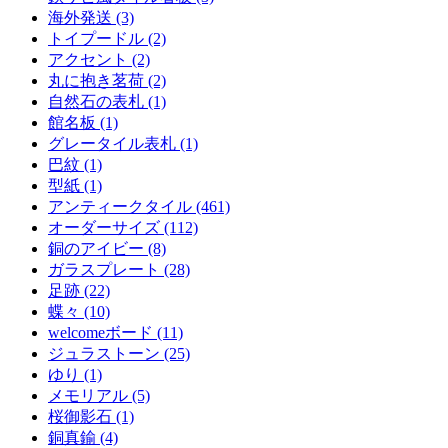
海外発送 (3)
トイプードル (2)
アクセント (2)
丸に抱き茗荷 (2)
自然石の表札 (1)
館名板 (1)
グレータイル表札 (1)
巴紋 (1)
型紙 (1)
アンティークタイル (461)
オーダーサイズ (112)
銅のアイビー (8)
ガラスプレート (28)
足跡 (22)
蝶々 (10)
welcomeボード (11)
ジュラストーン (25)
ゆり (1)
メモリアル (5)
桜御影石 (1)
銅真鍮 (4)