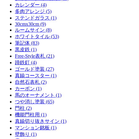
カレンダー (4)
多肉アレンジ (5)
ステンドガラス (1)
30cmx30cm (9)
ルームサイン (8)
ホワイトタイル (53)
筆記体 (83)
黒皮鉄 (1)
Free-Style表札 (21)
蹄鉄釘 (4)
ゴールド塗装 (27)
真鍮コースター (1)
自然石表札 (2)
カーボン (1)
馬のオーナメント (1)
つや消し塗装 (65)
門柱 (2)
機能門柱用 (1)
真鍮切り抜きサイン (1)
マンション銘板 (1)
壁飾り (1)