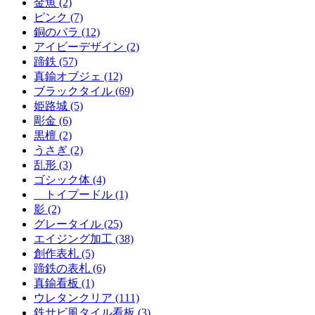
金魚 (2)
ピンク (7)
銅のバラ (12)
アイビーデザイン (2)
蹄鉄 (57)
真鍮オブジェ (12)
ブラックタイル (69)
姫路城 (5)
彫金 (6)
黒檀 (2)
うさぎ (2)
乱形 (3)
ゴシック体 (4)
トイプードル (1)
影 (2)
グレータイル (25)
エイジング加工 (38)
創作表札 (5)
蹄鉄の表札 (6)
真鍮看板 (1)
ウレタンクリア (111)
鉄サビ風タイル看板 (3)