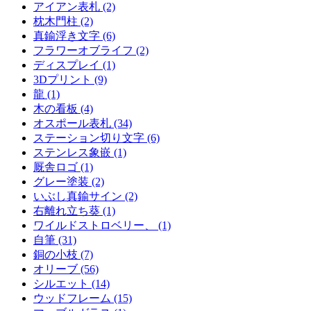
アイアン表札 (2)
枕木門柱 (2)
真鍮浮き文字 (6)
フラワーオブライフ (2)
ディスプレイ (1)
3Dプリント (9)
龍 (1)
木の看板 (4)
オスポール表札 (34)
ステーション切り文字 (6)
ステンレス象嵌 (1)
厩舎ロゴ (1)
グレー塗装 (2)
いぶし真鍮サイン (2)
右離れ立ち葵 (1)
ワイルドストロベリー、 (1)
自筆 (31)
銅の小枝 (7)
オリーブ (56)
シルエット (14)
ウッドフレーム (15)