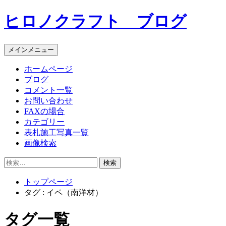
コ
ヒロノクラフト ブログ
ン
テ
ン
メインメニュー
ツ
へ
ホームページ
ス
ブログ
キ
コメント一覧
ッ
お問い合わせ
プ
FAXの場合
カテゴリー
表札施工写真一覧
画像検索
検
索:
トップページ
タグ : イペ（南洋材）
タグ一覧