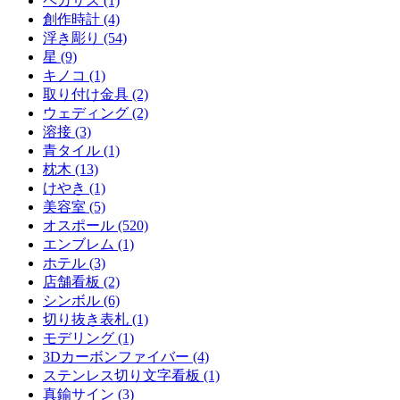
ペガサス (1)
創作時計 (4)
浮き彫り (54)
星 (9)
キノコ (1)
取り付け金具 (2)
ウェディング (2)
溶接 (3)
青タイル (1)
枕木 (13)
けやき (1)
美容室 (5)
オスポール (520)
エンブレム (1)
ホテル (3)
店舗看板 (2)
シンボル (6)
切り抜き表札 (1)
モデリング (1)
3Dカーボンファイバー (4)
ステンレス切り文字看板 (1)
真鍮サイン (3)