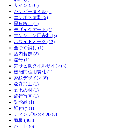
サイン (301)
バンピータイル (1)
エンボス塗装 (5)
黒皮鉄、 (1)
モザイクアート (1)
マンション用表札 (3)
ホワイトオーク (12)
全つや消し (1)
店内装飾 (2)
屋号 (1)
鉄サビ風タイルサイン (3)
機能門柱用表札 (1)
家紋デザイン (8)
象嵌加工 (1)
五七の桐 (1)
施行写真 (1)
記念品 (1)
壁付け (1)
ディンプルタイル (8)
看板 (368)
ハート (6)