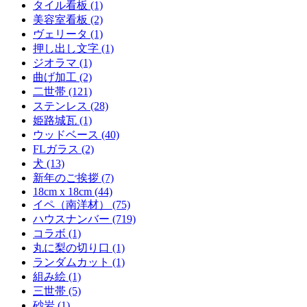
タイル看板 (1)
美容室看板 (2)
ヴェリータ (1)
押し出し文字 (1)
ジオラマ (1)
曲げ加工 (2)
二世帯 (121)
ステンレス (28)
姫路城瓦 (1)
ウッドベース (40)
FLガラス (2)
犬 (13)
新年のご挨拶 (7)
18cm x 18cm (44)
イペ（南洋材） (75)
ハウスナンバー (719)
コラボ (1)
丸に梨の切り口 (1)
ランダムカット (1)
組み絵 (1)
三世帯 (5)
砂岩 (1)