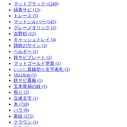
マットブラック (1249)
緑青サビ (13)
トレース (5)
マットシルバー (145)
グレーメタリック (2)
吉野杉 (12)
キャッシュトレイ (4)
蹄鉄のサイン (2)
ベルギー (1)
鉄サビプレート (2)
マットゴールド塗装 (1)
いぶし真鍮切り文字表札 (2)
16x16cm (1)
鉄サビ看板 (1)
五本骨扇の紋 (1)
祭り (2)
立体文字 (1)
木 (710)
バラ (9)
家紋 (272)
クラウン (1)