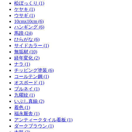
松ぼっくり (1)
ケヤキ (1)
ウサギ (1)
10cmx10cm (6)
ハンギング (6)
馬蹄 (24)
ひらがな (6)
サイドカラー (1)
無垢材 (10)
経年変化 (2)
ナラ (1)
チッピング塗装 (6)
コールテン鋼 (1)
オスボード (1)
ブルネイ (1)
九曜紋 (1)
いぶし真鍮 (2)
着色 (1)
福永厩舎 (1)
アンティークタイル看板 (1)
ダークブラウン (1)