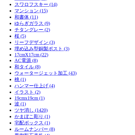
スワロフスキー (14)
マンション (15)
和書体 (11)
ゆらぎガラス (9)
チタングレー (2)
桜 (5)
リーフデザイン (3)
埋め込み型銅製ポスト (3)
17cmX17cm (22)
AC電源 (8)
和タイル (8)
ウォータージェット加工 (43)
桃 (1)
ハンマー仕上げ (4)
イラスト (2)
19cmx19cm (1)
波 (1)
ツヤ消し (1420)
かまぼこ彫り (1)
宅配ボックス (1)
ルームナンバー (8)