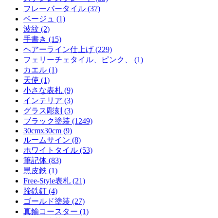
フレーバータイル (37)
ベージュ (1)
波紋 (2)
手書き (15)
ヘアーライン仕上げ (229)
フェリーチェタイル、ピンク、 (1)
カエル (1)
天使 (1)
小さな表札 (9)
インテリア (3)
グラス彫刻 (3)
ブラック塗装 (1249)
30cmx30cm (9)
ルームサイン (8)
ホワイトタイル (53)
筆記体 (83)
黒皮鉄 (1)
Free-Style表札 (21)
蹄鉄釘 (4)
ゴールド塗装 (27)
真鍮コースター (1)