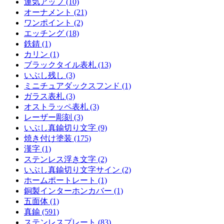
運気アップ (10)
オーナメント (21)
ワンポイント (2)
エッチング (18)
鉄錆 (1)
カリン (1)
ブラックタイル表札 (13)
いぶし残し (3)
ミニチュアダックスフンド (1)
ガラス表札 (3)
オストラッペ表札 (3)
レーザー彫刻 (3)
いぶし真鍮切り文字 (9)
焼き付け塗装 (175)
漢字 (1)
ステンレス浮き文字 (2)
いぶし真鍮切り文字サイン (2)
ホームポートレート (1)
銅製インターホンカバー (1)
五面体 (1)
真鍮 (591)
ステンレスプレート (83)