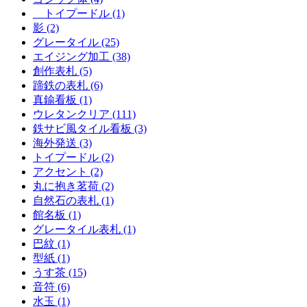
トイプードル (1)
影 (2)
グレータイル (25)
エイジング加工 (38)
創作表札 (5)
蹄鉄の表札 (6)
真鍮看板 (1)
ウレタンクリア (111)
鉄サビ風タイル看板 (3)
海外発送 (3)
トイプードル (2)
アクセント (2)
丸に抱き茗荷 (2)
自然石の表札 (1)
館名板 (1)
グレータイル表札 (1)
巴紋 (1)
型紙 (1)
うす茶 (15)
音符 (6)
水玉 (1)