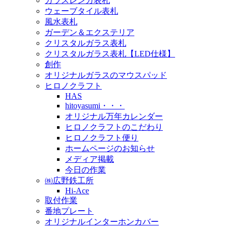
ガラスレンガ表札
ウェーブタイル表札
風水表札
ガーデン＆エクステリア
クリスタルガラス表札
クリスタルガラス表札【LED仕様】
創作
オリジナルガラスのマウスパッド
ヒロノクラフト
HAS
hitoyasumi・・・
オリジナル万年カレンダー
ヒロノクラフトのこだわり
ヒロノクラフト便り
ホームページのお知らせ
メディア掲載
今日の作業
㈱広野鉄工所
Hi-Ace
取付作業
番地プレート
オリジナルインターホンカバー