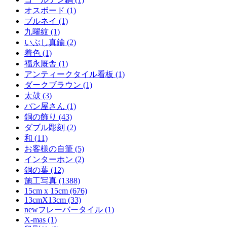
オスボード (1)
ブルネイ (1)
九曜紋 (1)
いぶし真鍮 (2)
着色 (1)
福永厩舎 (1)
アンティークタイル看板 (1)
ダークブラウン (1)
太鼓 (3)
パン屋さん (1)
銅の飾り (43)
ダブル彫刻 (2)
和 (11)
お客様の自筆 (5)
インターホン (2)
銅の葉 (12)
施工写真 (1388)
15cm x 15cm (676)
13cmX13cm (33)
newフレーバータイル (1)
X-mas (1)