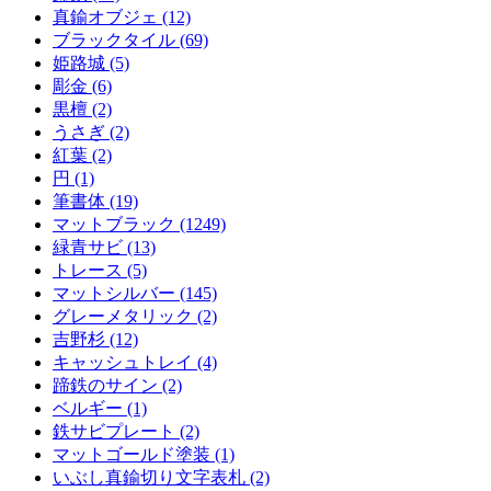
真鍮オブジェ (12)
ブラックタイル (69)
姫路城 (5)
彫金 (6)
黒檀 (2)
うさぎ (2)
紅葉 (2)
円 (1)
筆書体 (19)
マットブラック (1249)
緑青サビ (13)
トレース (5)
マットシルバー (145)
グレーメタリック (2)
吉野杉 (12)
キャッシュトレイ (4)
蹄鉄のサイン (2)
ベルギー (1)
鉄サビプレート (2)
マットゴールド塗装 (1)
いぶし真鍮切り文字表札 (2)