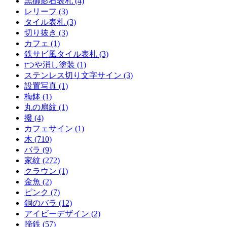
黒御影石表札 (4)
レリーフ (3)
タイル表札 (3)
切り抜き (3)
カフェ (1)
鉄サビ風タイル表札 (3)
tつや消し塗装 (1)
ステンレス切り文字サイン (3)
設置写真 (1)
梅鉢 (1)
丸の扇紋 (1)
撥 (4)
カフェサイン (1)
木 (710)
バラ (9)
家紋 (272)
クラウン (1)
金魚 (2)
ピンク (7)
銅のバラ (12)
アイビーデザイン (2)
蹄鉄 (57)