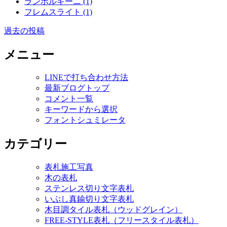
ランボルギーニ (1)
フレムスライト (1)
過去の投稿
投
稿
メニュー
ナ
LINEで打ち合わせ方法
ビ
最新ブログトップ
ゲ
コメント一覧
キーワードから選択
ー
フォントシュミレータ
シ
カテゴリー
ョ
ン
表札施工写真
木の表札
ステンレス切り文字表札
いぶし真鍮切り文字表札
木目調タイル表札（ウッドグレイン）
FREE-STYLE表札（フリースタイル表札）