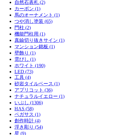
自然石表札 (2)
カーボン (1)
馬のオーナメント (1)
つや消し塗装 (65)
門柱 (2)
機能門柱用 (1)
真鍮切り抜きサイン (1)
マンション銘板 (1)
壁飾り (1)
雲びし (1)
ホワイト (190)
LED (73)
工具 (4)
砂岩タイルベース (1)
アプリコット (36)
ナチュラルイエロー (1)
いぶし (1306)
HAS (58)
ペガサス (1)
創作時計 (4)
浮き彫り (54)
星 (9)