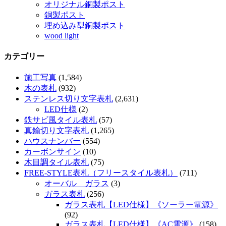
オリジナル銅製ポスト
銅製ポスト
埋め込み型銅製ポスト
wood light
カテゴリー
施工写真
(1,584)
木の表札
(932)
ステンレス切り文字表札
(2,631)
LED仕様
(2)
鉄サビ風タイル表札
(57)
真鍮切り文字表札
(1,265)
ハウスナンバー
(554)
カーボンサイン
(10)
木目調タイル表札
(75)
FREE-STYLE表札（フリースタイル表札）
(711)
オーバル ガラス
(3)
ガラス表札
(256)
ガラス表札【LED仕様】《ソーラー電源》
(92)
ガラス表札【LED仕様】《AC電源》
(158)