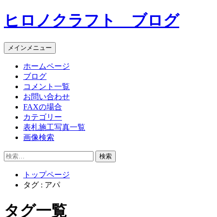
コ
ヒロノクラフト ブログ
ン
テ
ン
メインメニュー
ツ
へ
ホームページ
ス
ブログ
キ
コメント一覧
ッ
お問い合わせ
プ
FAXの場合
カテゴリー
表札施工写真一覧
画像検索
検
索:
トップページ
タグ : アパ
タグ一覧