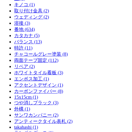
キノコ (1)
取り付け金具 (2)
ウェディング (2)
溶接 (3)
番地 (634)
カタカナ (5)
バランス (13)
特許 (11)
チャコールグレー塗装 (8)
両面テープ固定 (112)
リペア (2)
ホワイトタイル看板 (3)
エンボス加工 (1)
アクセントデザイン (1)
カーボンファイバー (8)
15x15cm (1)
つや消しブラック (3)
外構 (1)
サンワカンパニー (2)
アンティークタイル表札 (2)
takahashi (1)