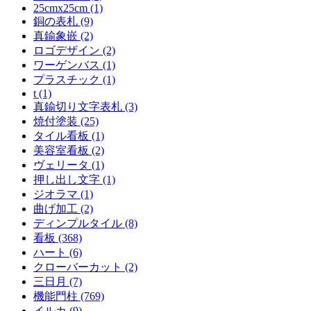
25cmx25cm (1)
銅の表札 (9)
真鍮象嵌 (2)
ロゴデザイン (2)
ワーゲンバス (1)
プラスチック (1)
t (1)
真鍮切り文字表札 (3)
焼付塗装 (25)
タイル看板 (1)
美容室看板 (2)
ヴェリータ (1)
押し出し文字 (1)
ジオラマ (1)
曲げ加工 (2)
ディンプルタイル (8)
看板 (368)
ハート (6)
クローバーカット (2)
三日月 (7)
機能門柱 (769)
イルカ (9)