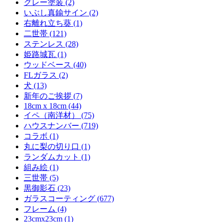
グレー塗装 (2)
いぶし真鍮サイン (2)
右離れ立ち葵 (1)
二世帯 (121)
ステンレス (28)
姫路城瓦 (1)
ウッドベース (40)
FLガラス (2)
犬 (13)
新年のご挨拶 (7)
18cm x 18cm (44)
イペ（南洋材） (75)
ハウスナンバー (719)
コラボ (1)
丸に梨の切り口 (1)
ランダムカット (1)
組み絵 (1)
三世帯 (5)
黒御影石 (23)
ガラスコーティング (677)
フレーム (4)
23cmx23cm (1)