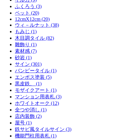
ふくろう (3)
ペット (20)
12cmX12cm (20)
ウィ－ルナット (38)
もみじ (1)
木目調タイル (82)
雛飾り (1)
素材感 (7)
砂岩 (1)
サイン (301)
バンピータイル (1)
エンボス塗装 (5)
黒皮鉄、 (1)
モザイクアート (1)
マンション用表札 (3)
ホワイトオーク (12)
全つや消し (1)
店内装飾 (2)
屋号 (1)
鉄サビ風タイルサイン (3)
機能門柱用表札 (1)