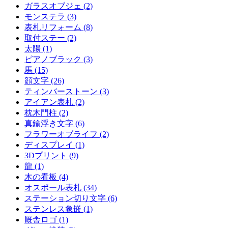
ガラスオブジェ (2)
モンステラ (3)
表札リフォーム (8)
取付ステー (2)
太陽 (1)
ピアノブラック (3)
馬 (15)
顔文字 (26)
ティンバーストーン (3)
アイアン表札 (2)
枕木門柱 (2)
真鍮浮き文字 (6)
フラワーオブライフ (2)
ディスプレイ (1)
3Dプリント (9)
龍 (1)
木の看板 (4)
オスポール表札 (34)
ステーション切り文字 (6)
ステンレス象嵌 (1)
厩舎ロゴ (1)