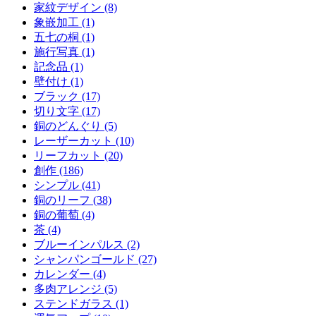
家紋デザイン (8)
象嵌加工 (1)
五七の桐 (1)
施行写真 (1)
記念品 (1)
壁付け (1)
ブラック (17)
切り文字 (17)
銅のどんぐり (5)
レーザーカット (10)
リーフカット (20)
創作 (186)
シンプル (41)
銅のリーフ (38)
銅の葡萄 (4)
茶 (4)
ブルーインパルス (2)
シャンパンゴールド (27)
カレンダー (4)
多肉アレンジ (5)
ステンドガラス (1)