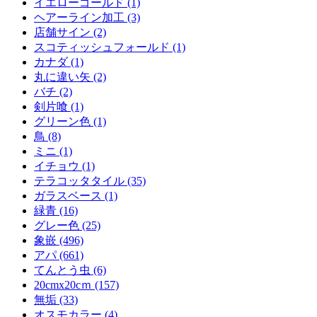
イエローゴールド (1)
ヘアーライン加工 (3)
店舗サイン (2)
スコティッシュフォールド (1)
カナダ (1)
丸に違い矢 (2)
バチ (2)
剣片喰 (1)
グリーン色 (1)
鳥 (8)
ミニ (1)
イチョウ (1)
テラコッタタイル (35)
ガラスベース (1)
緑青 (16)
グレー色 (25)
象嵌 (496)
アパ (661)
てんとう虫 (6)
20cmx20cｍ (157)
無垢 (33)
オスモカラー (4)