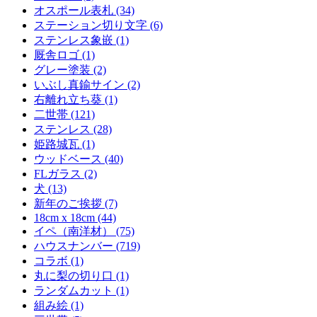
オスポール表札 (34)
ステーション切り文字 (6)
ステンレス象嵌 (1)
厩舎ロゴ (1)
グレー塗装 (2)
いぶし真鍮サイン (2)
右離れ立ち葵 (1)
二世帯 (121)
ステンレス (28)
姫路城瓦 (1)
ウッドベース (40)
FLガラス (2)
犬 (13)
新年のご挨拶 (7)
18cm x 18cm (44)
イペ（南洋材） (75)
ハウスナンバー (719)
コラボ (1)
丸に梨の切り口 (1)
ランダムカット (1)
組み絵 (1)