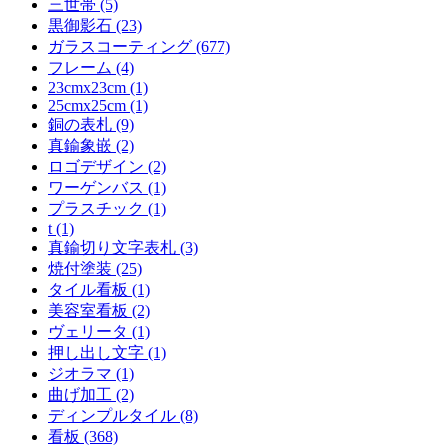
三世帯 (5)
黒御影石 (23)
ガラスコーティング (677)
フレーム (4)
23cmx23cm (1)
25cmx25cm (1)
銅の表札 (9)
真鍮象嵌 (2)
ロゴデザイン (2)
ワーゲンバス (1)
プラスチック (1)
t (1)
真鍮切り文字表札 (3)
焼付塗装 (25)
タイル看板 (1)
美容室看板 (2)
ヴェリータ (1)
押し出し文字 (1)
ジオラマ (1)
曲げ加工 (2)
ディンプルタイル (8)
看板 (368)