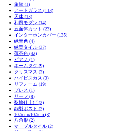
旅館 (1)
アートガラス (113)
天体 (13)
和風モダン (14)
五面体カット (23)
インターホンカバー (135)
緑青色 (4)
緑青タイル (37)
薄茶色 (42)
ピアノ (1)
ネームタグ (9)
クリスマス (2)
ハイビスカス (3)
リフォーム (19)
プレス (1)
リーフ (8)
梨地仕上げ (2)
銅製ポスト (2)
10.5cmx10.5cm (3)
八角形 (2)
マーブルタイル (2)