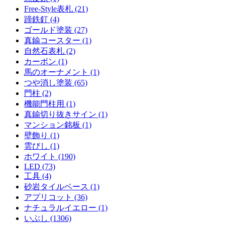
Free-Style表札 (21)
蹄鉄釘 (4)
ゴールド塗装 (27)
真鍮コースター (1)
自然石表札 (2)
カーボン (1)
馬のオーナメント (1)
つや消し塗装 (65)
門柱 (2)
機能門柱用 (1)
真鍮切り抜きサイン (1)
マンション銘板 (1)
壁飾り (1)
雲びし (1)
ホワイト (190)
LED (73)
工具 (4)
砂岩タイルベース (1)
アプリコット (36)
ナチュラルイエロー (1)
いぶし (1306)