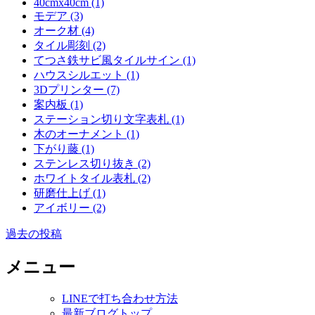
40cmx40cm (1)
モデア (3)
オーク材 (4)
タイル彫刻 (2)
てつさ鉄サビ風タイルサイン (1)
ハウスシルエット (1)
3Dプリンター (7)
案内板 (1)
ステーション切り文字表札 (1)
木のオーナメント (1)
下がり藤 (1)
ステンレス切り抜き (2)
ホワイトタイル表札 (2)
研磨仕上げ (1)
アイボリー (2)
過去の投稿
投
稿
メニュー
ナ
LINEで打ち合わせ方法
ビ
最新ブログトップ