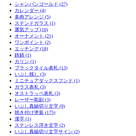
シャンパンゴールド (27)
カレンダー (4)
多肉アレンジ (5)
ステンドガラス (1)
運気アップ (10)
オーナメント (21)
ワンポイント (2)
エッチング (18)
鉄錆 (1)
カリン (1)
ブラックタイル表札 (13)
いぶし残し (3)
ミニチュアダックスフンド (1)
ガラス表札 (3)
オストラッペ表札 (3)
レーザー彫刻 (3)
いぶし真鍮切り文字 (9)
焼き付け塗装 (175)
漢字 (1)
ステンレス浮き文字 (2)
いぶし真鍮切り文字サイン (2)