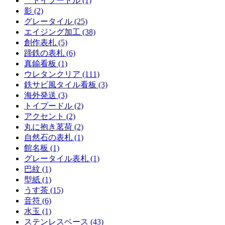
トイプードル (1)
影 (2)
グレータイル (25)
エイジング加工 (38)
創作表札 (5)
蹄鉄の表札 (6)
真鍮看板 (1)
ウレタンクリア (111)
鉄サビ風タイル看板 (3)
海外発送 (3)
トイプードル (2)
アクセント (2)
丸に抱き茗荷 (2)
自然石の表札 (1)
館名板 (1)
グレータイル表札 (1)
巴紋 (1)
型紙 (1)
うす茶 (15)
音符 (6)
水玉 (1)
ステンレスベース (43)