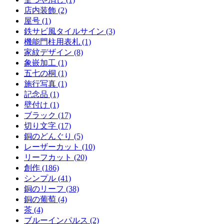
店内装飾 (2)
屋号 (1)
鉄サビ風タイルサイン (3)
機能門柱用表札 (1)
家紋デザイン (8)
象嵌加工 (1)
五七の桐 (1)
施行写真 (1)
記念品 (1)
壁付け (1)
ブラック (17)
切り文字 (17)
銅のどんぐり (5)
レーザーカット (10)
リーフカット (20)
創作 (186)
シンプル (41)
銅のリーフ (38)
銅の葡萄 (4)
茶 (4)
ブルーインパルス (2)