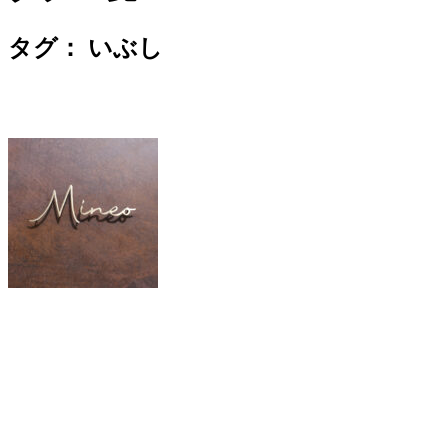
タグ：
いぶし