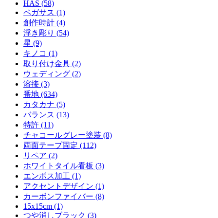
HAS (58)
ペガサス (1)
創作時計 (4)
浮き彫り (54)
星 (9)
キノコ (1)
取り付け金具 (2)
ウェディング (2)
溶接 (3)
番地 (634)
カタカナ (5)
バランス (13)
特許 (11)
チャコールグレー塗装 (8)
両面テープ固定 (112)
リペア (2)
ホワイトタイル看板 (3)
エンボス加工 (1)
アクセントデザイン (1)
カーボンファイバー (8)
15x15cm (1)
つや消しブラック (3)