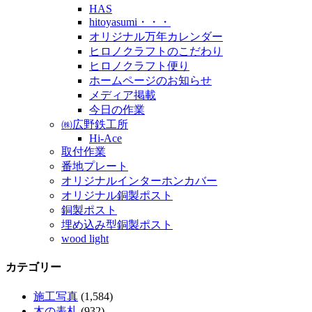
HAS
hitoyasumi・・・
オリジナル万年カレンダー
ヒロノクラフトのこだわり
ヒロノクラフト便り
ホームページのお知らせ
メディア掲載
今日の作業
㈱広野鉄工所
Hi-Ace
取付作業
番地プレート
オリジナルインターホンカバー
オリジナル銅製ポスト
銅製ポスト
埋め込み型銅製ポスト
wood light
カテゴリー
施工写真
(1,584)
木の表札
(932)