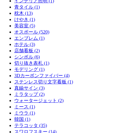
インテリア照明 (1)
青タイル (1)
枕木 (13)
けやき (1)
美容室 (5)
オスポール (520)
エンブレム (1)
ホテル (3)
店舗看板 (2)
シンボル (6)
切り抜き表札 (1)
モデリング (1)
3Dカーボンファイバー (4)
ステンレス切り文字看板 (1)
真鍮サイン (3)
ミラタップ (2)
ウォータージェット (2)
ミース (1)
ミウラ (1)
韓国 (1)
テラコッタ (35)
スワロフスキー (14)