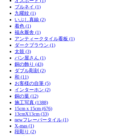
オスボード (1)
ブルネイ (1)
九曜紋 (1)
いぶし真鍮 (2)
着色 (1)
福永厩舎 (1)
アンティークタイル看板 (1)
ダークブラウン (1)
太鼓 (3)
パン屋さん (1)
銅の飾り (43)
ダブル彫刻 (2)
和 (11)
お客様の自筆 (5)
インターホン (2)
銅の葉 (12)
施工写真 (1388)
15cm x 15cm (676)
13cmX13cm (33)
newフレーバータイル (1)
X-mas (1)
段彫り (2)