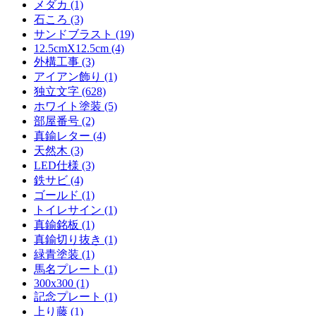
メダカ (1)
石ころ (3)
サンドブラスト (19)
12.5cmX12.5cm (4)
外構工事 (3)
アイアン飾り (1)
独立文字 (628)
ホワイト塗装 (5)
部屋番号 (2)
真鍮レター (4)
天然木 (3)
LED仕様 (3)
鉄サビ (4)
ゴールド (1)
トイレサイン (1)
真鍮銘板 (1)
真鍮切り抜き (1)
緑青塗装 (1)
馬名プレート (1)
300x300 (1)
記念プレート (1)
上り藤 (1)