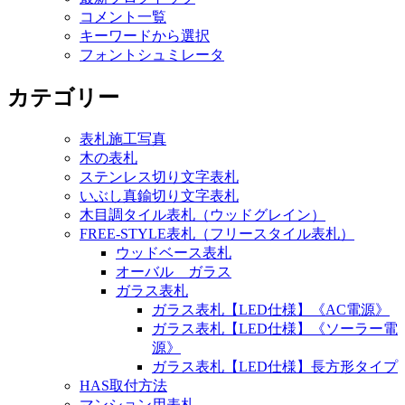
ゲ
コメント一覧
キーワードから選択
ー
フォントシュミレータ
シ
カテゴリー
ョ
ン
表札施工写真
木の表札
ステンレス切り文字表札
いぶし真鍮切り文字表札
木目調タイル表札（ウッドグレイン）
FREE-STYLE表札（フリースタイル表札）
ウッドベース表札
オーバル ガラス
ガラス表札
ガラス表札【LED仕様】《AC電源》
ガラス表札【LED仕様】《ソーラー電
源》
ガラス表札【LED仕様】長方形タイプ
HAS取付方法
マンション用表札