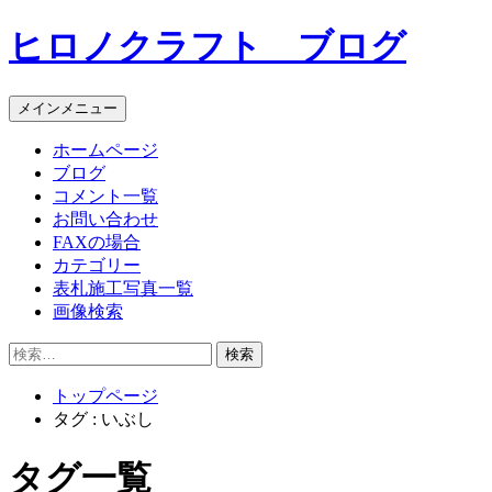
コ
ヒロノクラフト ブログ
ン
テ
ン
メインメニュー
ツ
へ
ホームページ
ス
ブログ
キ
コメント一覧
ッ
お問い合わせ
プ
FAXの場合
カテゴリー
表札施工写真一覧
画像検索
検
索:
トップページ
タグ : いぶし
タグ一覧