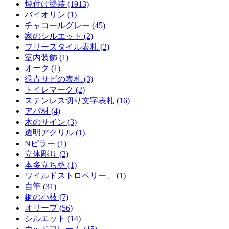
焼付け塗装 (1913)
バイオリン (1)
チャコールグレー (45)
家のシルエット (2)
フリースタイル表札 (2)
室内装飾 (1)
オーク (1)
緑青サビの表札 (3)
トイレマーク (2)
ステンレス切り文字表札 (16)
アパ材 (4)
木のサイン (3)
透明アクリル (1)
Nピラー (1)
立体彫り (2)
本多立ち葵 (1)
ワイルドストロベリー、 (1)
自筆 (31)
銅の小枝 (7)
オリーブ (56)
シルエット (14)