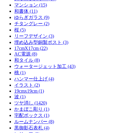
マンション (15)
和書体 (11)
ゆらぎガラス (9)
チタングレー (2)
桜 (5)
リーフデザイン (3)
埋め込み型銅製ポスト (3)
17cmX17cm (22)
AC電源 (8)
和タイル (8)
ウォータージェット加工 (43)
桃 (1)
ハンマー仕上げ (4)
イラスト (2)
19cmx19cm (1)
波 (1)
ツヤ消し (1420)
かまぼこ彫り (1)
宅配ボックス (1)
ルームナンバー (8)
黒御影石表札 (4)