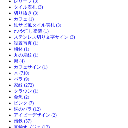
レリーフ (3)
タイル表札 (3)
切り抜き (3)
カフェ (1)
鉄サビ風タイル表札 (3)
tつや消し塗装 (1)
ステンレス切り文字サイン (3)
設置写真 (1)
梅鉢 (1)
丸の扇紋 (1)
撥 (4)
カフェサイン (1)
木 (710)
バラ (9)
家紋 (272)
クラウン (1)
金魚 (2)
ピンク (7)
銅のバラ (12)
アイビーデザイン (2)
蹄鉄 (57)
真鍮オブジェ (12)