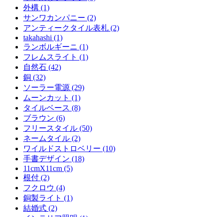
外構 (1)
サンワカンパニー (2)
アンティークタイル表札 (2)
takahashi (1)
ランボルギーニ (1)
フレムスライト (1)
自然石 (42)
銅 (32)
ソーラー電源 (29)
ムーンカット (1)
タイルベース (8)
ブラウン (6)
フリースタイル (50)
ネームタイル (2)
ワイルドストロベリー (10)
手書デザイン (18)
11cmX11cm (5)
根付 (2)
フクロウ (4)
銅製ライト (1)
結婚式 (2)