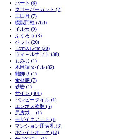
ハート (6)
クローバーカット (2)
三日月 (7)
機能門柱 (769)
イルカ (9)
ふくろう (3)
ペット (20)
12cmX12cm (20)
ウィ－ルナット (38)
もみじ (1)
木目調タイル (82)
雛飾り (1)
素材感 (7)
砂岩 (1)
サイン (301)
バンピータイル (1)
エンボス塗装 (5)
黒皮鉄、 (1)
モザイクアート (1)
マンション用表札 (3)
ホワイトオーク (12)
全つや消し (1)