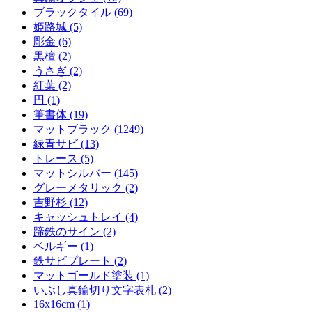
ブラックタイル (69)
姫路城 (5)
彫金 (6)
黒檀 (2)
うさぎ (2)
紅葉 (2)
円 (1)
筆書体 (19)
マットブラック (1249)
緑青サビ (13)
トレース (5)
マットシルバー (145)
グレーメタリック (2)
吉野杉 (12)
キャッシュトレイ (4)
蹄鉄のサイン (2)
ベルギー (1)
鉄サビプレート (2)
マットゴールド塗装 (1)
いぶし真鍮切り文字表札 (2)
16x16cm (1)