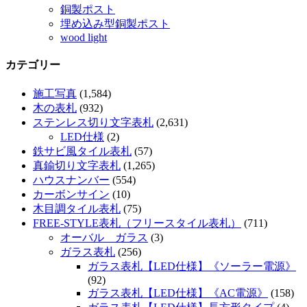
銅製ポスト
埋め込み型銅製ポスト
wood light
カテゴリー
施工写真
(1,584)
木の表札
(932)
ステンレス切り文字表札
(2,631)
LED仕様
(2)
鉄サビ風タイル表札
(57)
真鍮切り文字表札
(1,265)
ハウスナンバー
(554)
カーボンサイン
(10)
木目調タイル表札
(75)
FREE-STYLE表札（フリースタイル表札）
(711)
オーバル ガラス
(3)
ガラス表札
(256)
ガラス表札【LED仕様】《ソーラー電源》
(92)
ガラス表札【LED仕様】《AC電源》
(158)