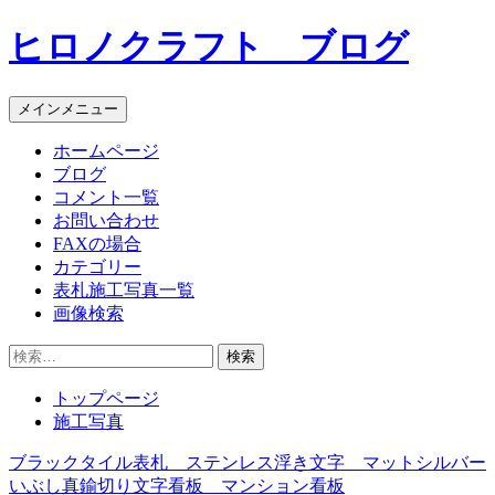
コ
ヒロノクラフト ブログ
ン
テ
ン
メインメニュー
ツ
へ
ホームページ
ス
ブログ
キ
コメント一覧
ッ
お問い合わせ
プ
FAXの場合
カテゴリー
表札施工写真一覧
画像検索
検
索:
トップページ
施工写真
ブラックタイル表札 ステンレス浮き文字 マットシルバー
投
いぶし真鍮切り文字看板 マンション看板