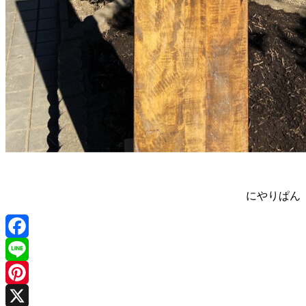
にやりぱん
Facebook
Line
Pinterest