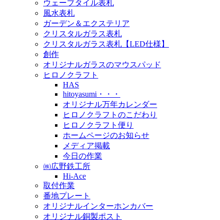
ウェーブタイル表札
風水表札
ガーデン＆エクステリア
クリスタルガラス表札
クリスタルガラス表札【LED仕様】
創作
オリジナルガラスのマウスパッド
ヒロノクラフト
HAS
hitoyasumi・・・
オリジナル万年カレンダー
ヒロノクラフトのこだわり
ヒロノクラフト便り
ホームページのお知らせ
メディア掲載
今日の作業
㈱広野鉄工所
Hi-Ace
取付作業
番地プレート
オリジナルインターホンカバー
オリジナル銅製ポスト