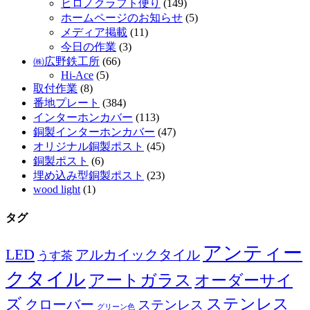
ヒロノクラフト便り
(149)
ホームページのお知らせ
(5)
メディア掲載
(11)
今日の作業
(3)
㈱広野鉄工所
(66)
Hi-Ace
(5)
取付作業
(8)
番地プレート
(384)
インターホンカバー
(113)
銅製インターホンカバー
(47)
オリジナル銅製ポスト
(45)
銅製ポスト
(6)
埋め込み型銅製ポスト
(23)
wood light
(1)
タグ
アンティー
LED
アルカイックタイル
うす茶
クタイル
アートガラス
オーダーサイ
ズ
ステンレス
クローバー
ステンレス
グリーン色