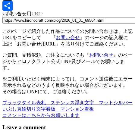
X
お問い合せ用URL :
共
有
このページで紹介した作品についてのお問い合わせは、上記
URLをコピーして 『
お問い合せ
』のぺージの記入欄に
上記「お問い合せ用URL」を貼り付けてご連絡ください。
ご質問、見積依頼、ご注文についても『
お問い合せ
』のペー
ジからヒロノクラフト公式LINE及びメールでお願いしま
す。
※ご利用いただく端末によっては、コメント送信後にエラー
表示されるなどのうまく反映されない場合がございます。
その場合はLINEにて、ご連絡ください。
ブラックタイル表札 ステンレス浮き文字 マットシルバー
投
いぶし真鍮切り文字看板 マンション看板
稿
コメントはこちらからお願いします
ナ
Leave a comment
ビ