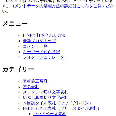
このサイトはスパムを低減するために Akismet を使っていま
す。
コメントデータの処理方法の詳細はこちらをご覧くださ
い
。
メニュー
LINEで打ち合わせ方法
最新ブログトップ
コメント一覧
キーワードから選択
フォントシュミレータ
カテゴリー
表札施工写真
木の表札
ステンレス切り文字表札
いぶし真鍮切り文字表札
木目調タイル表札（ウッドグレイン）
FREE-STYLE表札（フリースタイル表札）
ウッドベース表札