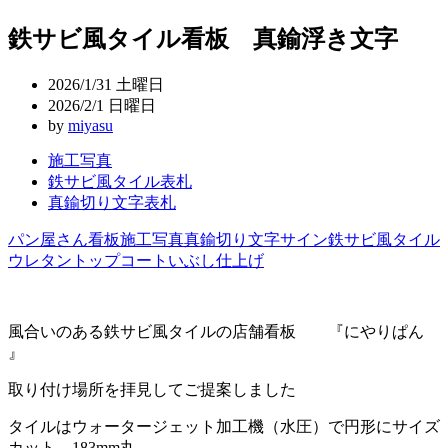
稿
鉄サビ風タイル看板 真鍮浮き文字
ナ
ビ
2026/1/31 土曜日
ゲ
2026/2/1 日曜日
by
miyasu
ー
施工写真
シ
鉄サビ風タイル表札
ョ
真鍮切り文字表札
ン
パン屋さん
看板
施工写真
真鍮切り文字
サイン
鉄サビ風タイル
ウレタントップコート
いぶし仕上げ
風合いのある鉄サビ風タイルの店舗看板 『にやりぱん
』
取り付け場所を拝見してご提案しました
タイルはウォータージェット加工機（水圧）で円形にサイズ
カット 183mm丸