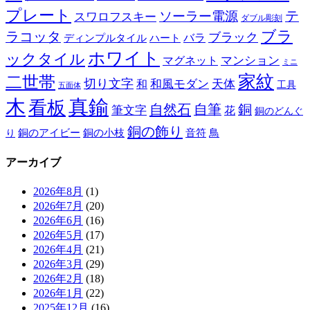
プレート
テ
ソーラー電源
スワロフスキー
ダブル彫刻
ブラ
ラコッタ
ブラック
ディンプルタイル
バラ
ハート
ホワイト
ックタイル
マグネット
マンション
ミニ
家紋
二世帯
切り文字
和
和風モダン
天体
工具
五面体
木
真鍮
看板
自然石
自筆
銅
筆文字
花
銅のどんぐ
銅の飾り
銅のアイビー
鳥
り
銅の小枝
音符
アーカイブ
2026年8月
(1)
2026年7月
(20)
2026年6月
(16)
2026年5月
(17)
2026年4月
(21)
2026年3月
(29)
2026年2月
(18)
2026年1月
(22)
2025年12月
(16)