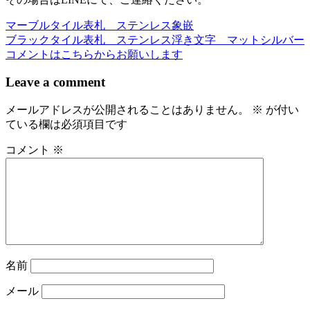
マーブルタイル表札 ステンレス象嵌
投
ブラックタイル表札 ステンレス浮き文字 マットシルバー
稿
コメントはこちらからお願いします
ナ
Leave a comment
ビ
メールアドレスが公開されることはありません。
※
が付い
ゲ
ている欄は必須項目です
ー
コメント
※
シ
ョ
ン
名前
メール