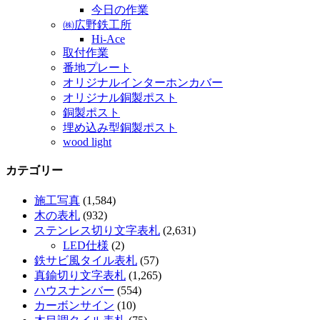
今日の作業
㈱広野鉄工所
Hi-Ace
取付作業
番地プレート
オリジナルインターホンカバー
オリジナル銅製ポスト
銅製ポスト
埋め込み型銅製ポスト
wood light
カテゴリー
施工写真
(1,584)
木の表札
(932)
ステンレス切り文字表札
(2,631)
LED仕様
(2)
鉄サビ風タイル表札
(57)
真鍮切り文字表札
(1,265)
ハウスナンバー
(554)
カーボンサイン
(10)