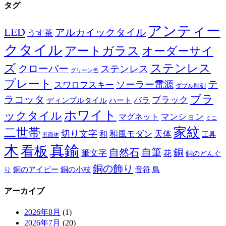
タグ
アンティー
LED
アルカイックタイル
うす茶
クタイル
アートガラス
オーダーサイ
ズ
ステンレス
クローバー
ステンレス
グリーン色
プレート
テ
ソーラー電源
スワロフスキー
ダブル彫刻
ブラ
ラコッタ
ブラック
ディンプルタイル
バラ
ハート
ホワイト
ックタイル
マグネット
マンション
ミニ
家紋
二世帯
切り文字
和
和風モダン
天体
工具
五面体
木
真鍮
看板
自然石
自筆
銅
筆文字
花
銅のどんぐ
銅の飾り
銅のアイビー
鳥
り
銅の小枝
音符
アーカイブ
2026年8月
(1)
2026年7月
(20)