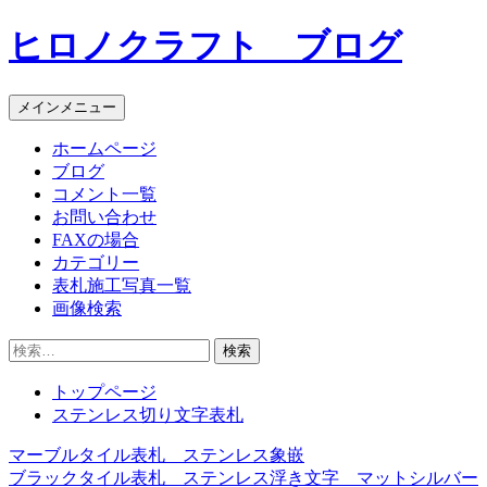
コ
ヒロノクラフト ブログ
ン
テ
ン
メインメニュー
ツ
へ
ホームページ
ス
ブログ
キ
コメント一覧
ッ
お問い合わせ
プ
FAXの場合
カテゴリー
表札施工写真一覧
画像検索
検
索:
トップページ
ステンレス切り文字表札
マーブルタイル表札 ステンレス象嵌
投
ブラックタイル表札 ステンレス浮き文字 マットシルバー