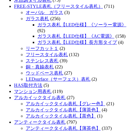
木目調タイル表札
(75)
FREE-STYLE表札（フリースタイル表札）
(711)
オーバル ガラス
(3)
ガラス表札
(256)
ガラス表札【LED仕様】《ソーラー電源》
(92)
ガラス表札【LED仕様】《AC電源》
(158)
ガラス表札【LED仕様】長方形タイプ
(4)
リーフカット１
(2)
フリースタイル表札
(132)
ステンレス表札
(39)
銅・真鍮表札
(22)
ウッドベース表札
(27)
LEDsurface（サーフェス）表札
(2)
HAS取付方法
(5)
マンション用表札
(119)
アルカイックタイル表札
(27)
アルカイックタイル表札【グレー色】
(21)
アルカイックタイル表札【薄茶色】
(4)
アルカイックタイル表札【茶色】
(1)
アンティークタイル表札
(797)
アンティークタイル表札【薄茶色】
(337)