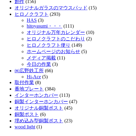
創作
(156)
オリジナルガラスのマウスパッド
(15)
ヒロノクラフト
(293)
HAS
(3)
hitoyasumi・・・
(111)
オリジナル万年カレンダー
(10)
ヒロノクラフトのこだわり
(2)
ヒロノクラフト便り
(149)
ホームページのお知らせ
(5)
メディア掲載
(11)
今日の作業
(3)
㈱広野鉄工所
(66)
Hi-Ace
(5)
取付作業
(8)
番地プレート
(384)
インターホンカバー
(113)
銅製インターホンカバー
(47)
オリジナル銅製ポスト
(45)
銅製ポスト
(6)
埋め込み型銅製ポスト
(23)
wood light
(1)