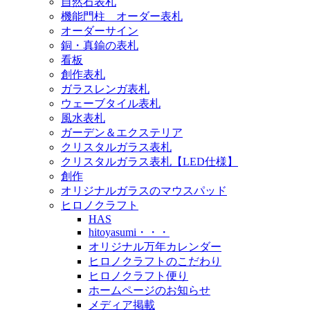
自然石表札
機能門柱 オーダー表札
オーダーサイン
銅・真鍮の表札
看板
創作表札
ガラスレンガ表札
ウェーブタイル表札
風水表札
ガーデン＆エクステリア
クリスタルガラス表札
クリスタルガラス表札【LED仕様】
創作
オリジナルガラスのマウスパッド
ヒロノクラフト
HAS
hitoyasumi・・・
オリジナル万年カレンダー
ヒロノクラフトのこだわり
ヒロノクラフト便り
ホームページのお知らせ
メディア掲載