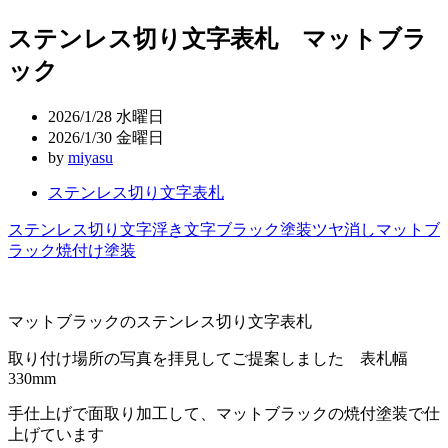
稿
ステンレス切り文字表札 マットブラ
ナ
ック
ビ
ゲ
2026/1/28 水曜日
ー
2026/1/30 金曜日
by
miyasu
シ
ステンレス切り文字表札
ョ
ン
ステンレス切り文字
浮き文字
ブラック塗装
ツヤ消し
マットブ
ラック
焼付け塗装
マットブラックのステンレス切り文字表札
取り付け場所の写真を拝見してご提案しました 表札幅
330mm
手仕上げで面取り加工して、マットブラックの焼付塗装で仕
上げています