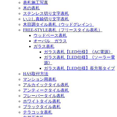
表札施工写真
木の表札
ステンレス切り文字表札
いぶし真鍮切り文字表札
木目調タイル表札（ウッドグレイン）
FREE-STYLE表札（フリースタイル表札）
ウッドベース表札
オーバル ガラス
ガラス表札
ガラス表札【LED仕様】《AC電源》
ガラス表札【LED仕様】《ソーラー電
源》
ガラス表札【LED仕様】長方形タイプ
HAS取付方法
マンション用表札
アルカイックタイル表札
アンティークタイル表札
フレーバータイル表札
ホワイトタイル表札
ブラックタイル表札
テラコッタ表札