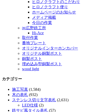
ヒロノクラフトのこだわり
ヒロノクラフト便り
ホームページのお知らせ
メディア掲載
今日の作業
㈱広野鉄工所
Hi-Ace
取付作業
番地プレート
オリジナルインターホンカバー
オリジナル銅製ポスト
銅製ポスト
埋め込み型銅製ポスト
wood light
カテゴリー
施工写真
(1,584)
木の表札
(932)
ステンレス切り文字表札
(2,631)
LED仕様
(2)
鉄サビ風タイル表札
(57)