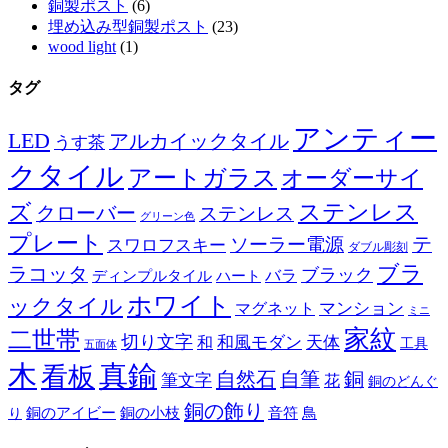
銅製ポスト
(6)
埋め込み型銅製ポスト
(23)
wood light
(1)
タグ
アンティー
LED
アルカイックタイル
うす茶
クタイル
アートガラス
オーダーサイ
ズ
ステンレス
クローバー
ステンレス
グリーン色
プレート
テ
ソーラー電源
スワロフスキー
ダブル彫刻
ブラ
ラコッタ
ブラック
ディンプルタイル
バラ
ハート
ホワイト
ックタイル
マグネット
マンション
ミニ
家紋
二世帯
切り文字
和
和風モダン
天体
工具
五面体
木
真鍮
看板
自然石
自筆
銅
筆文字
花
銅のどんぐ
銅の飾り
銅のアイビー
鳥
り
銅の小枝
音符