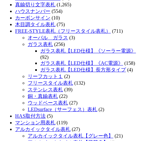
真鍮切り文字表札
(1,265)
ハウスナンバー
(554)
カーボンサイン
(10)
木目調タイル表札
(75)
FREE-STYLE表札（フリースタイル表札）
(711)
オーバル ガラス
(3)
ガラス表札
(256)
ガラス表札【LED仕様】《ソーラー電源》
(92)
ガラス表札【LED仕様】《AC電源》
(158)
ガラス表札【LED仕様】長方形タイプ
(4)
リーフカット１
(2)
フリースタイル表札
(132)
ステンレス表札
(39)
銅・真鍮表札
(22)
ウッドベース表札
(27)
LEDsurface（サーフェス）表札
(2)
HAS取付方法
(5)
マンション用表札
(119)
アルカイックタイル表札
(27)
アルカイックタイル表札【グレー色】
(21)