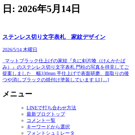
日:
2026年5月14日
ステンレス切り文字表札 家紋デザイン
2026/5/14 木曜日
マットブラック仕上げの家紋『丸に剣片喰（けんかたば
み）』のステンレス切り文字表札 門柱の写真を拝見してご
提案しました 幅330mm 手仕上げで表面研磨、面取りの後
つや消しブラックの焼付け塗装しています LI […]
メニュー
LINEで打ち合わせ方法
最新ブログトップ
コメント一覧
キーワードから選択
フォントシュミレータ