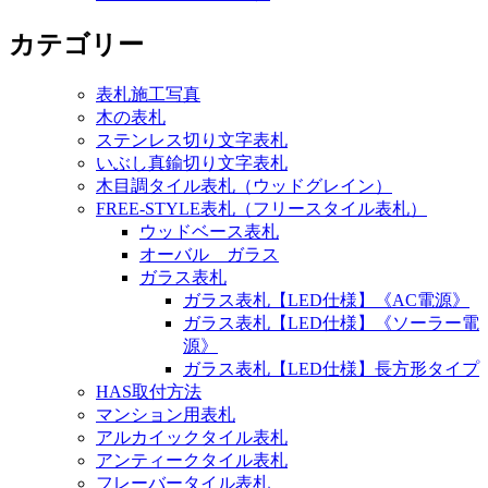
カテゴリー
表札施工写真
木の表札
ステンレス切り文字表札
いぶし真鍮切り文字表札
木目調タイル表札（ウッドグレイン）
FREE-STYLE表札（フリースタイル表札）
ウッドベース表札
オーバル ガラス
ガラス表札
ガラス表札【LED仕様】《AC電源》
ガラス表札【LED仕様】《ソーラー電
源》
ガラス表札【LED仕様】長方形タイプ
HAS取付方法
マンション用表札
アルカイックタイル表札
アンティークタイル表札
フレーバータイル表札