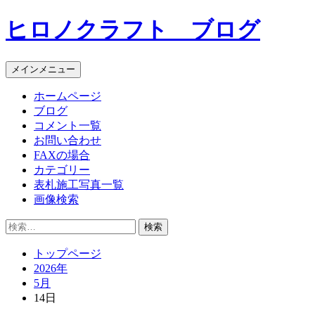
コ
ヒロノクラフト ブログ
ン
テ
ン
メインメニュー
ツ
へ
ホームページ
ス
ブログ
キ
コメント一覧
ッ
お問い合わせ
プ
FAXの場合
カテゴリー
表札施工写真一覧
画像検索
検
索:
トップページ
2026年
5月
14日