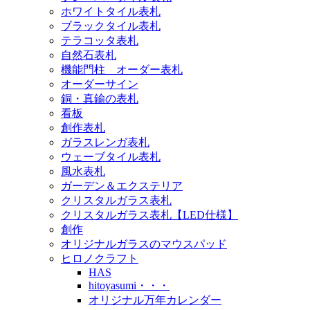
ホワイトタイル表札
ブラックタイル表札
テラコッタ表札
自然石表札
機能門柱 オーダー表札
オーダーサイン
銅・真鍮の表札
看板
創作表札
ガラスレンガ表札
ウェーブタイル表札
風水表札
ガーデン＆エクステリア
クリスタルガラス表札
クリスタルガラス表札【LED仕様】
創作
オリジナルガラスのマウスパッド
ヒロノクラフト
HAS
hitoyasumi・・・
オリジナル万年カレンダー