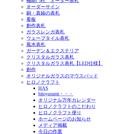
機能門柱 オーダー表札
オーダーサイン
銅・真鍮の表札
看板
創作表札
ガラスレンガ表札
ウェーブタイル表札
風水表札
ガーデン＆エクステリア
クリスタルガラス表札
クリスタルガラス表札【LED仕様】
創作
オリジナルガラスのマウスパッド
ヒロノクラフト
HAS
hitoyasumi・・・
オリジナル万年カレンダー
ヒロノクラフトのこだわり
ヒロノクラフト便り
ホームページのお知らせ
メディア掲載
今日の作業