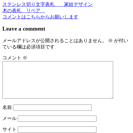
ステンレス切り文字表札 家紋デザイン
投
木の表札 リペア
稿
コメントはこちらからお願いします
ナ
Leave a comment
ビ
メールアドレスが公開されることはありません。
※
が付い
ゲ
ている欄は必須項目です
ー
コメント
※
シ
ョ
ン
名前
メール
サイト