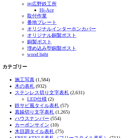
㈱広野鉄工所
Hi-Ace
取付作業
番地プレート
オリジナルインターホンカバー
オリジナル銅製ポスト
銅製ポスト
埋め込み型銅製ポスト
wood light
カテゴリー
施工写真
(1,584)
木の表札
(932)
ステンレス切り文字表札
(2,631)
LED仕様
(2)
鉄サビ風タイル表札
(57)
真鍮切り文字表札
(1,265)
ハウスナンバー
(554)
カーボンサイン
(10)
木目調タイル表札
(75)
FREE-STYLE表札（フリースタイル表札）
(711)