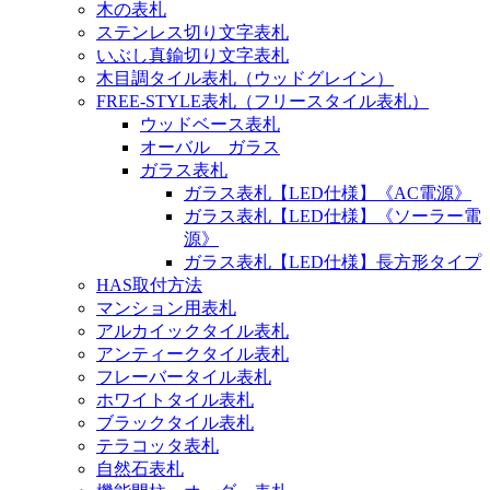
木の表札
ステンレス切り文字表札
いぶし真鍮切り文字表札
木目調タイル表札（ウッドグレイン）
FREE-STYLE表札（フリースタイル表札）
ウッドベース表札
オーバル ガラス
ガラス表札
ガラス表札【LED仕様】《AC電源》
ガラス表札【LED仕様】《ソーラー電
源》
ガラス表札【LED仕様】長方形タイプ
HAS取付方法
マンション用表札
アルカイックタイル表札
アンティークタイル表札
フレーバータイル表札
ホワイトタイル表札
ブラックタイル表札
テラコッタ表札
自然石表札