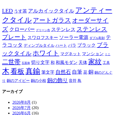
アンティー
LED
アルカイックタイル
うす茶
クタイル
アートガラス
オーダーサイ
ズ
ステンレス
クローバー
ステンレス
グリーン色
プレート
テ
ソーラー電源
スワロフスキー
ダブル彫刻
ブラ
ラコッタ
ブラック
ディンプルタイル
バラ
ハート
ホワイト
ックタイル
マグネット
マンション
ミニ
家紋
二世帯
切り文字
和
和風モダン
天体
工具
五面体
木
真鍮
看板
自然石
自筆
銅
筆文字
花
銅のどんぐ
銅の飾り
銅のアイビー
鳥
り
銅の小枝
音符
アーカイブ
2026年8月
(1)
2026年7月
(20)
2026年6月
(16)