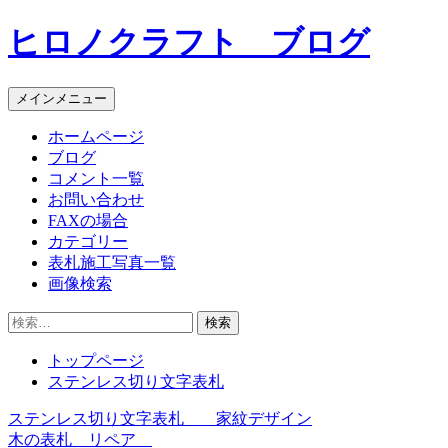
コ
ヒロノクラフト ブログ
ン
テ
ン
メインメニュー
ツ
へ
ホームページ
ス
ブログ
キ
コメント一覧
ッ
お問い合わせ
プ
FAXの場合
カテゴリー
表札施工写真一覧
画像検索
検
索:
トップページ
ステンレス切り文字表札
ステンレス切り文字表札 家紋デザイン
投
木の表札 リペア