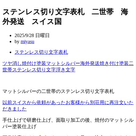
稿
ステンレス切り文字表札 二世帯 海
ナ
外発送 スイス国
ビ
ゲ
2025/9/28 日曜日
ー
by
miyasu
シ
ステンレス切り文字表札
ョ
ツヤ消し
焼付け塗装
マットシルバー
海外発送
焼き付け塗装
二
ン
世帯
ステンレス切り文字
浮き文字
マットシルバーの二世帯のステンレス切り文字表札
以前スイスから依頼があったお客様から別荘用に再注文いた
だきました
手仕上げで研磨仕上げ、面取り加工の後、焼付のマットシル
バー塗装仕上げ