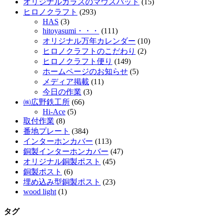
オリジナルガラスのマウスパッド
(15)
ヒロノクラフト
(293)
HAS
(3)
hitoyasumi・・・
(111)
オリジナル万年カレンダー
(10)
ヒロノクラフトのこだわり
(2)
ヒロノクラフト便り
(149)
ホームページのお知らせ
(5)
メディア掲載
(11)
今日の作業
(3)
㈱広野鉄工所
(66)
Hi-Ace
(5)
取付作業
(8)
番地プレート
(384)
インターホンカバー
(113)
銅製インターホンカバー
(47)
オリジナル銅製ポスト
(45)
銅製ポスト
(6)
埋め込み型銅製ポスト
(23)
wood light
(1)
タグ