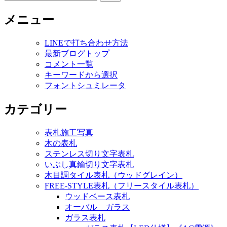
索:
メニュー
LINEで打ち合わせ方法
最新ブログトップ
コメント一覧
キーワードから選択
フォントシュミレータ
カテゴリー
表札施工写真
木の表札
ステンレス切り文字表札
いぶし真鍮切り文字表札
木目調タイル表札（ウッドグレイン）
FREE-STYLE表札（フリースタイル表札）
ウッドベース表札
オーバル ガラス
ガラス表札