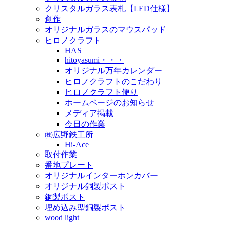
クリスタルガラス表札【LED仕様】
創作
オリジナルガラスのマウスパッド
ヒロノクラフト
HAS
hitoyasumi・・・
オリジナル万年カレンダー
ヒロノクラフトのこだわり
ヒロノクラフト便り
ホームページのお知らせ
メディア掲載
今日の作業
㈱広野鉄工所
Hi-Ace
取付作業
番地プレート
オリジナルインターホンカバー
オリジナル銅製ポスト
銅製ポスト
埋め込み型銅製ポスト
wood light