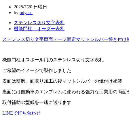
ビ
2025/7/20 日曜日
ゲ
by
miyasu
ー
ステンレス切り文字表札
機能門柱 オーダー表札
シ
ョ
ステンレス切り文字
両面テープ固定
マットシルバー
焼き付け
ン
機能門柱オスポール用のステンレス切り文字表札
ご希望のイメージで製作しました
表面は研磨、面取り加工の後マットシルバーの焼付け塗装
裏面には自動車のエンブレムに使われる強力な工業用の両面
取付補助の型紙を一緒に送ります
LINEで打ち合わせ