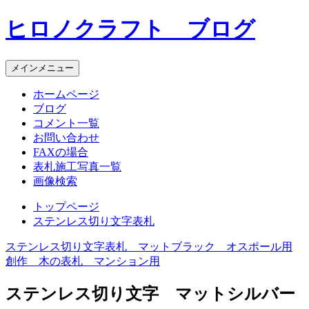
コ
ヒロノクラフト ブログ
ン
テ
ン
メインメニュー
ツ
へ
ホームページ
ス
ブログ
キ
コメント一覧
ッ
お問い合わせ
プ
FAXの場合
表札施工写真一覧
画像検索
トップページ
ステンレス切り文字表札
ステンレス切り文字表札 マットブラック オスポール用
投
創作 木の表札 マンション用
稿
ステンレス切り文字 マットシルバー
ナ