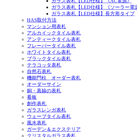
ガラス表札【LED仕様】《AC電源》
ガラス表札【LED仕様】《ソーラー電
ガラス表札【LED仕様】長方形タイプ
HAS取付方法
マンション用表札
アルカイックタイル表札
アンティークタイル表札
フレーバータイル表札
ホワイトタイル表札
ブラックタイル表札
テラコッタ表札
自然石表札
機能門柱 オーダー表札
オーダーサイン
銅・真鍮の表札
看板
創作表札
ガラスレンガ表札
ウェーブタイル表札
風水表札
ガーデン＆エクステリア
クリスタルガラス表札