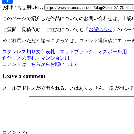
お問い合せ用URL :
共
このページで紹介した作品についてのお問い合わせは、上記
有
ご質問、見積依頼、ご注文についても『
お問い合せ
』のペー
※ご利用いただく端末によっては、コメント送信後にエラー表
ステンレス切り文字表札 マットブラック オスポール用
投
創作 木の表札 マンション用
稿
コメントはこちらからお願いします
ナ
Leave a comment
ビ
メールアドレスが公開されることはありません。
※
が付いて
ゲ
ー
シ
ョ
ン
コメント
※