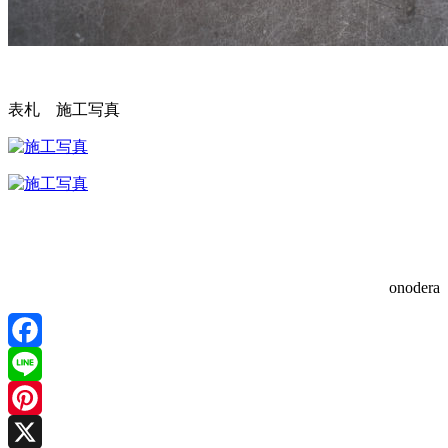
表札 施工写真
onodera
Facebook
Line
Pinterest