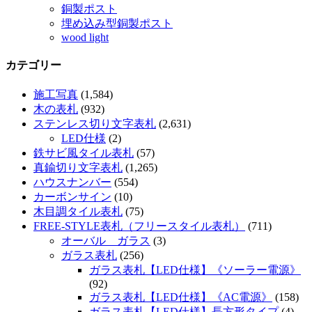
銅製ポスト
埋め込み型銅製ポスト
wood light
カテゴリー
施工写真
(1,584)
木の表札
(932)
ステンレス切り文字表札
(2,631)
LED仕様
(2)
鉄サビ風タイル表札
(57)
真鍮切り文字表札
(1,265)
ハウスナンバー
(554)
カーボンサイン
(10)
木目調タイル表札
(75)
FREE-STYLE表札（フリースタイル表札）
(711)
オーバル ガラス
(3)
ガラス表札
(256)
ガラス表札【LED仕様】《ソーラー電源》
(92)
ガラス表札【LED仕様】《AC電源》
(158)
ガラス表札【LED仕様】長方形タイプ
(4)