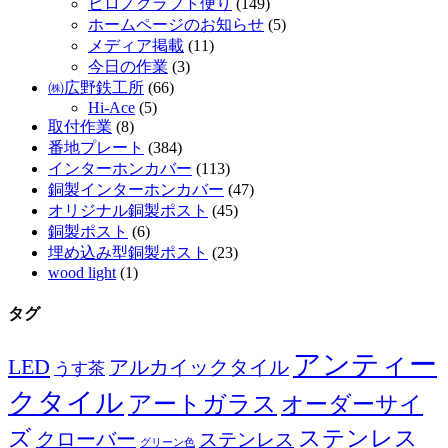
ヒロノクラフト便り
(149)
ホームページのお知らせ
(5)
メディア掲載
(11)
今日の作業
(3)
㈱広野鉄工所
(66)
Hi-Ace
(5)
取付作業
(8)
番地プレート
(384)
インターホンカバー
(113)
銅製インターホンカバー
(47)
オリジナル銅製ポスト
(45)
銅製ポスト
(6)
埋め込み型銅製ポスト
(23)
wood light
(1)
タグ
アンティー
LED
アルカイックタイル
うす茶
クタイル
アートガラス
オーダーサイ
ズ
ステンレス
クローバー
ステンレス
グリーン色