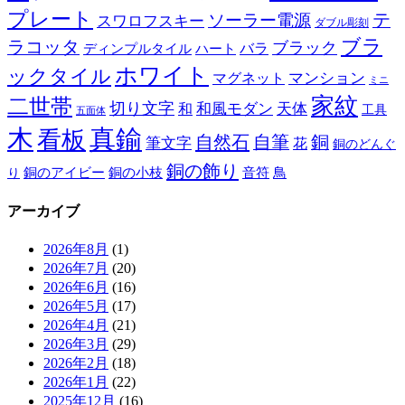
プレート
テ
ソーラー電源
スワロフスキー
ダブル彫刻
ブラ
ラコッタ
ブラック
ディンプルタイル
バラ
ハート
ホワイト
ックタイル
マグネット
マンション
ミニ
家紋
二世帯
切り文字
和
和風モダン
天体
工具
五面体
木
真鍮
看板
自然石
自筆
銅
筆文字
花
銅のどんぐ
銅の飾り
銅のアイビー
鳥
り
銅の小枝
音符
アーカイブ
2026年8月
(1)
2026年7月
(20)
2026年6月
(16)
2026年5月
(17)
2026年4月
(21)
2026年3月
(29)
2026年2月
(18)
2026年1月
(22)
2025年12月
(16)