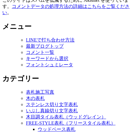
このサイトはスパムを低減するために Akismet を使っていま
す。
コメントデータの処理方法の詳細はこちらをご覧くださ
い
。
メニュー
LINEで打ち合わせ方法
最新ブログトップ
コメント一覧
キーワードから選択
フォントシュミレータ
カテゴリー
表札施工写真
木の表札
ステンレス切り文字表札
いぶし真鍮切り文字表札
木目調タイル表札（ウッドグレイン）
FREE-STYLE表札（フリースタイル表札）
ウッドベース表札