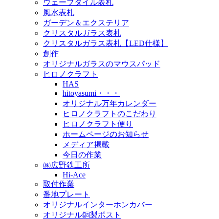
ウェーブタイル表札
風水表札
ガーデン＆エクステリア
クリスタルガラス表札
クリスタルガラス表札【LED仕様】
創作
オリジナルガラスのマウスパッド
ヒロノクラフト
HAS
hitoyasumi・・・
オリジナル万年カレンダー
ヒロノクラフトのこだわり
ヒロノクラフト便り
ホームページのお知らせ
メディア掲載
今日の作業
㈱広野鉄工所
Hi-Ace
取付作業
番地プレート
オリジナルインターホンカバー
オリジナル銅製ポスト