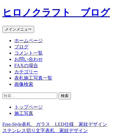
コ
ヒロノクラフト ブログ
ン
テ
ン
メインメニュー
ツ
へ
ホームページ
ス
ブログ
キ
コメント一覧
ッ
お問い合わせ
プ
FAXの場合
カテゴリー
表札施工写真一覧
画像検索
検
索:
トップページ
施工写真
Free-Style表札 ガラス LED仕様 家紋デザイン
投
ステンレス切り文字表札 家紋デザイン