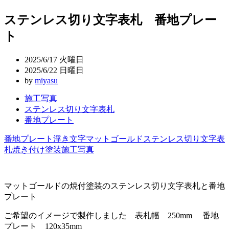
稿
ステンレス切り文字表札 番地プレー
ナ
ト
ビ
ゲ
2025/6/17 火曜日
ー
2025/6/22 日曜日
by
miyasu
シ
施工写真
ョ
ステンレス切り文字表札
ン
番地プレート
番地プレート
浮き文字
マットゴールド
ステンレス切り文字表
札
焼き付け塗装
施工写真
マットゴールドの焼付塗装のステンレス切り文字表札と番地
プレート
ご希望のイメージで製作しました 表札幅 250mm 番地
プレート 120x35mm