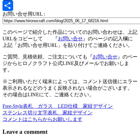
X
お問い合せ用URL :
共
有
このページで紹介した作品についてのお問い合わせは、上記
URLをコピーして 『
お問い合せ
』のぺージの記入欄に
上記「お問い合せ用URL」を貼り付けてご連絡ください。
ご質問、見積依頼、ご注文についても『
お問い合せ
』のペー
ジからヒロノクラフト公式LINE及びメールでお願いしま
す。
※ご利用いただく端末によっては、コメント送信後にエラー
表示されるなどのうまく反映されない場合がございます。
その場合はLINEにて、ご連絡ください。
Free-Style表札 ガラス LED仕様 家紋デザイン
投
ステンレス切り文字表札 家紋デザイン
稿
コメントはこちらからお願いします
ナ
Leave a comment
ビ