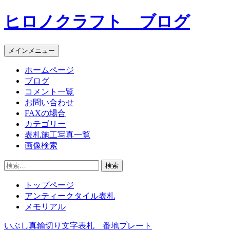
コ
ヒロノクラフト ブログ
ン
テ
ン
メインメニュー
ツ
へ
ホームページ
ス
ブログ
キ
コメント一覧
ッ
お問い合わせ
プ
FAXの場合
カテゴリー
表札施工写真一覧
画像検索
検
索:
トップページ
アンティークタイル表札
メモリアル
いぶし真鍮切り文字表札 番地プレート
投