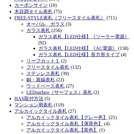
カーボンサイン
(10)
木目調タイル表札
(75)
FREE-STYLE表札（フリースタイル表札）
(711)
オーバル ガラス
(3)
ガラス表札
(256)
ガラス表札【LED仕様】《ソーラー電源》
(92)
ガラス表札【LED仕様】《AC電源》
(158)
ガラス表札【LED仕様】長方形タイプ
(4)
リーフカット１
(2)
フリースタイル表札
(132)
ステンレス表札
(39)
銅・真鍮表札
(22)
ウッドベース表札
(27)
LEDsurface（サーフェス）表札
(2)
HAS取付方法
(5)
マンション用表札
(119)
アルカイックタイル表札
(27)
アルカイックタイル表札【グレー色】
(21)
アルカイックタイル表札【薄茶色】
(4)
アルカイックタイル表札【茶色】
(1)