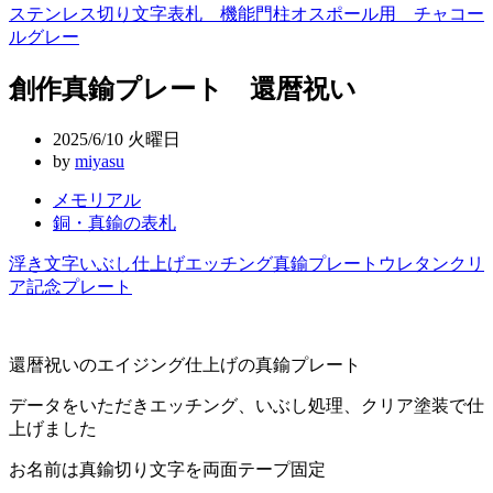
ステンレス切り文字表札 機能門柱オスポール用 チャコー
稿
ルグレー
ナ
創作真鍮プレート 還暦祝い
ビ
ゲ
2025/6/10 火曜日
by
miyasu
ー
メモリアル
シ
銅・真鍮の表札
ョ
浮き文字
いぶし仕上げ
エッチング
真鍮プレート
ウレタンクリ
ン
ア
記念プレート
還暦祝いのエイジング仕上げの真鍮プレート
データをいただきエッチング、いぶし処理、クリア塗装で仕
上げました
お名前は真鍮切り文字を両面テープ固定