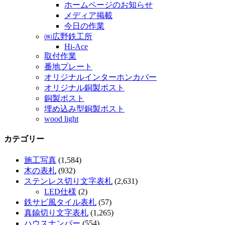
ホームページのお知らせ
メディア掲載
今日の作業
㈱広野鉄工所
Hi-Ace
取付作業
番地プレート
オリジナルインターホンカバー
オリジナル銅製ポスト
銅製ポスト
埋め込み型銅製ポスト
wood light
カテゴリー
施工写真
(1,584)
木の表札
(932)
ステンレス切り文字表札
(2,631)
LED仕様
(2)
鉄サビ風タイル表札
(57)
真鍮切り文字表札
(1,265)
ハウスナンバー
(554)