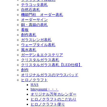
テラコッタ表札
自然石表札
機能門柱 オーダー表札
オーダーサイン
銅・真鍮の表札
看板
創作表札
ガラスレンガ表札
ウェーブタイル表札
風水表札
ガーデン＆エクステリア
クリスタルガラス表札
クリスタルガラス表札【LED仕様】
創作
オリジナルガラスのマウスパッド
ヒロノクラフト
HAS
hitoyasumi・・・
オリジナル万年カレンダー
ヒロノクラフトのこだわり
ヒロノクラフト便り