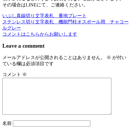
その場合はLINEにて、ご連絡ください。
いぶし真鍮切り文字表札 番地プレート
投
ステンレス切り文字表札 機能門柱オスポール用 チャコー
稿
ルグレー
コメントはこちらからお願いします
ナ
ビ
Leave a comment
ゲ
メールアドレスが公開されることはありません。
※
が付い
ー
ている欄は必須項目です
シ
コメント
※
ョ
ン
名前