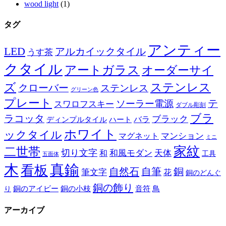
wood light
(1)
タグ
アンティー
LED
アルカイックタイル
うす茶
クタイル
アートガラス
オーダーサイ
ズ
ステンレス
クローバー
ステンレス
グリーン色
プレート
テ
ソーラー電源
スワロフスキー
ダブル彫刻
ブラ
ラコッタ
ブラック
ディンプルタイル
バラ
ハート
ホワイト
ックタイル
マグネット
マンション
ミニ
家紋
二世帯
切り文字
和
和風モダン
天体
工具
五面体
木
真鍮
看板
自然石
自筆
銅
筆文字
花
銅のどんぐ
銅の飾り
銅のアイビー
鳥
り
銅の小枝
音符
アーカイブ