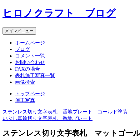
コ
ヒロノクラフト ブログ
ン
テ
ン
メインメニュー
ツ
へ
ホームページ
ス
ブログ
キ
コメント一覧
ッ
お問い合わせ
プ
FAXの場合
表札施工写真一覧
画像検索
トップページ
施工写真
ステンレス切り文字表札 番地プレート ゴールド塗装
投
いぶし真鍮切り文字表札 番地プレート
稿
ステンレス切り文字表札 マットゴー
ナ