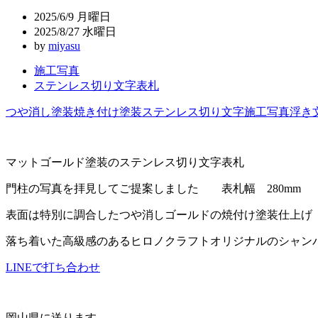
ビ
2025/6/9 月曜日
ゲ
2025/8/27 水曜日
by
miyasu
ー
施工写真
シ
ステンレス切り文字表札
ョ
つや消し塗装
焼き付け塗装
ステンレス切り文字
施工写真
浮き
ン
マットゴールド塗装のステンレス切り文字表札
門柱の写真を拝見してご提案しました 表札幅 280mm
表面は特別に調合したつや消しゴールドの焼付け塗装仕上げ
落ち着いた高級感のあるヒロノクラフトオリジナルのシャン
LINEで打ち合わせ
岡山県に送ります