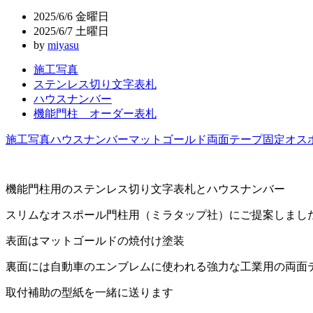
ビ
2025/6/6 金曜日
ゲ
2025/6/7 土曜日
by
miyasu
ー
施工写真
シ
ステンレス切り文字表札
ョ
ハウスナンバー
機能門柱 オーダー表札
ン
施工写真
ハウスナンバー
マットゴールド
両面テープ固定
オス
機能門柱用のステンレス切り文字表札とハウスナンバー
スリムなオスポール門柱用（ミラタップ社）にご提案しまし
表面はマットゴールドの焼付け塗装
裏面には自動車のエンブレムに使われる強力な工業用の両面
取付補助の型紙を一緒に送ります