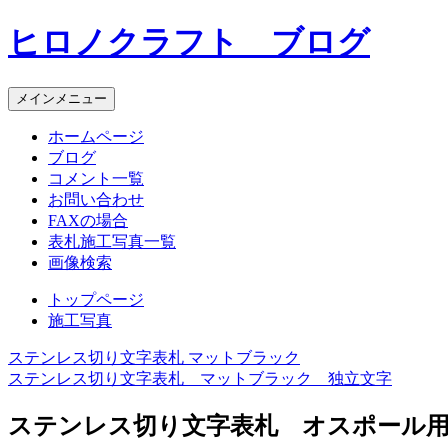
コ
ヒロノクラフト ブログ
ン
テ
ン
メインメニュー
ツ
へ
ホームページ
ス
ブログ
キ
コメント一覧
ッ
お問い合わせ
プ
FAXの場合
表札施工写真一覧
画像検索
トップページ
施工写真
ステンレス切り文字表札 マットブラック
投
ステンレス切り文字表札 マットブラック 独立文字
稿
ステンレス切り文字表札 オスポール
ナ