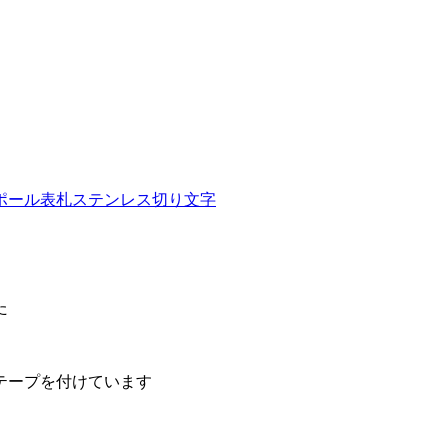
ポール表札
ステンレス切り文字
た
テープを付けています