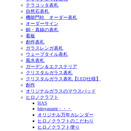
テラコッタ表札
自然石表札
機能門柱 オーダー表札
オーダーサイン
銅・真鍮の表札
看板
創作表札
ガラスレンガ表札
ウェーブタイル表札
風水表札
ガーデン＆エクステリア
クリスタルガラス表札
クリスタルガラス表札【LED仕様】
創作
オリジナルガラスのマウスパッド
ヒロノクラフト
HAS
hitoyasumi・・・
オリジナル万年カレンダー
ヒロノクラフトのこだわり
ヒロノクラフト便り