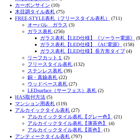
カーボンサイン
(10)
木目調タイル表札
(75)
FREE-STYLE表札（フリースタイル表札）
(711)
オーバル ガラス
(3)
ガラス表札
(256)
ガラス表札【LED仕様】《ソーラー電源》
(9
ガラス表札【LED仕様】《AC電源》
(158)
ガラス表札【LED仕様】長方形タイプ
(4)
リーフカット１
(2)
フリースタイル表札
(132)
ステンレス表札
(39)
銅・真鍮表札
(22)
ウッドベース表札
(27)
LEDsurface（サーフェス）表札
(2)
HAS取付方法
(5)
マンション用表札
(119)
アルカイックタイル表札
(27)
アルカイックタイル表札【グレー色】
(21)
アルカイックタイル表札【薄茶色】
(4)
アルカイックタイル表札【茶色】
(1)
アンティークタイル表札
(797)