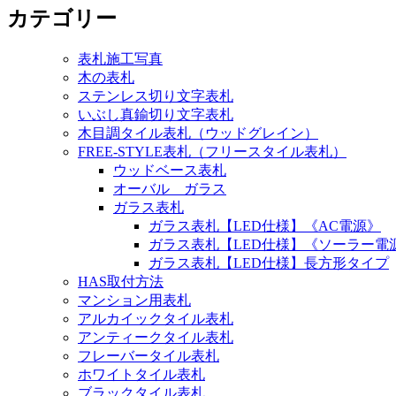
カテゴリー
表札施工写真
木の表札
ステンレス切り文字表札
いぶし真鍮切り文字表札
木目調タイル表札（ウッドグレイン）
FREE-STYLE表札（フリースタイル表札）
ウッドベース表札
オーバル ガラス
ガラス表札
ガラス表札【LED仕様】《AC電源》
ガラス表札【LED仕様】《ソーラー電
ガラス表札【LED仕様】長方形タイプ
HAS取付方法
マンション用表札
アルカイックタイル表札
アンティークタイル表札
フレーバータイル表札
ホワイトタイル表札
ブラックタイル表札