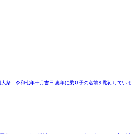
大祭 令和七年十月吉日 裏年に乗り子の名前を彫刻していま