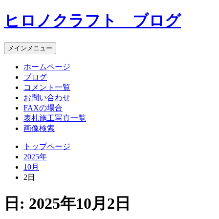
コ
ヒロノクラフト ブログ
ン
テ
ン
メインメニュー
ツ
へ
ホームページ
ス
ブログ
キ
コメント一覧
ッ
お問い合わせ
プ
FAXの場合
表札施工写真一覧
画像検索
トップページ
2025年
10月
2日
日:
2025年10月2日