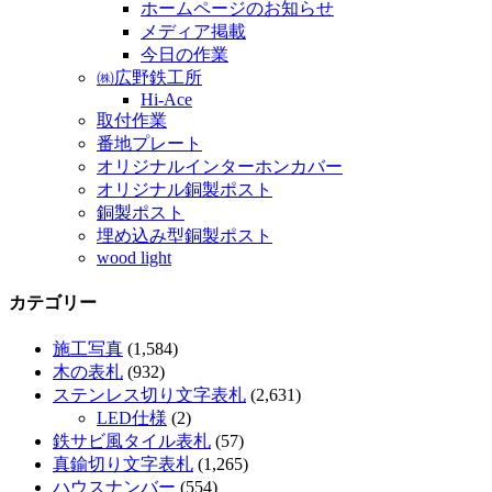
ホームページのお知らせ
メディア掲載
今日の作業
㈱広野鉄工所
Hi-Ace
取付作業
番地プレート
オリジナルインターホンカバー
オリジナル銅製ポスト
銅製ポスト
埋め込み型銅製ポスト
wood light
カテゴリー
施工写真
(1,584)
木の表札
(932)
ステンレス切り文字表札
(2,631)
LED仕様
(2)
鉄サビ風タイル表札
(57)
真鍮切り文字表札
(1,265)
ハウスナンバー
(554)