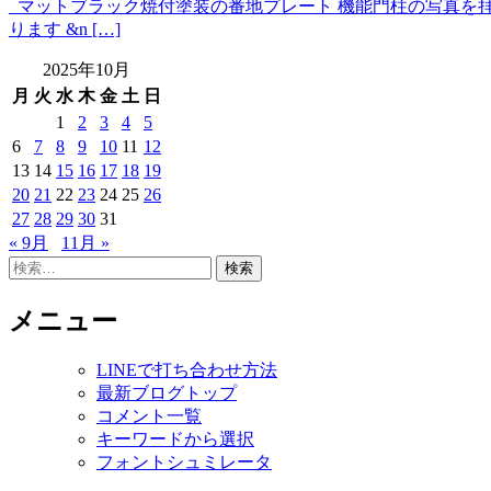
マットブラック焼付塗装の番地プレート 機能門柱の写真を拝見
ります &n […]
2025年10月
月
火
水
木
金
土
日
1
2
3
4
5
6
7
8
9
10
11
12
13
14
15
16
17
18
19
20
21
22
23
24
25
26
27
28
29
30
31
« 9月
11月 »
検
索:
メニュー
LINEで打ち合わせ方法
最新ブログトップ
コメント一覧
キーワードから選択
フォントシュミレータ