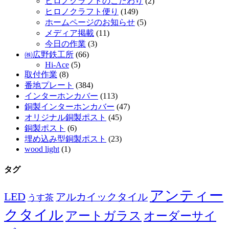
ヒロノクラフトのこだわり
(2)
ヒロノクラフト便り
(149)
ホームページのお知らせ
(5)
メディア掲載
(11)
今日の作業
(3)
㈱広野鉄工所
(66)
Hi-Ace
(5)
取付作業
(8)
番地プレート
(384)
インターホンカバー
(113)
銅製インターホンカバー
(47)
オリジナル銅製ポスト
(45)
銅製ポスト
(6)
埋め込み型銅製ポスト
(23)
wood light
(1)
タグ
アンティー
LED
アルカイックタイル
うす茶
クタイル
アートガラス
オーダーサイ