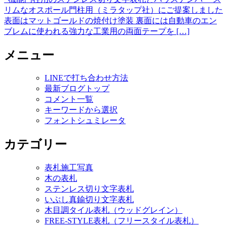
リムなオスポール門柱用（ミラタップ社）にご提案しました
表面はマットゴールドの焼付け塗装 裏面には自動車のエン
ブレムに使われる強力な工業用の両面テープを […]
メニュー
LINEで打ち合わせ方法
最新ブログトップ
コメント一覧
キーワードから選択
フォントシュミレータ
カテゴリー
表札施工写真
木の表札
ステンレス切り文字表札
いぶし真鍮切り文字表札
木目調タイル表札（ウッドグレイン）
FREE-STYLE表札（フリースタイル表札）