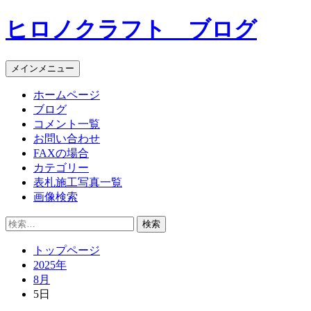
コ
ヒロノクラフト ブログ
ン
テ
ン
メインメニュー
ツ
へ
ホームページ
ス
ブログ
キ
コメント一覧
ッ
お問い合わせ
プ
FAXの場合
カテゴリー
表札施工写真一覧
画像検索
検
索:
トップページ
2025年
8月
5日