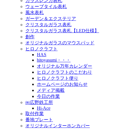
ガラスレンガ表札
ウェーブタイル表札
風水表札
ガーデン＆エクステリア
クリスタルガラス表札
クリスタルガラス表札【LED仕様】
創作
オリジナルガラスのマウスパッド
ヒロノクラフト
HAS
hitoyasumi・・・
オリジナル万年カレンダー
ヒロノクラフトのこだわり
ヒロノクラフト便り
ホームページのお知らせ
メディア掲載
今日の作業
㈱広野鉄工所
Hi-Ace
取付作業
番地プレート
オリジナルインターホンカバー