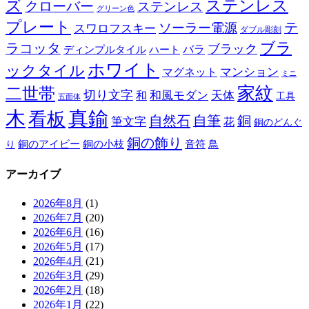
ズ
ステンレス
クローバー
ステンレス
グリーン色
プレート
テ
ソーラー電源
スワロフスキー
ダブル彫刻
ブラ
ラコッタ
ブラック
ディンプルタイル
バラ
ハート
ホワイト
ックタイル
マグネット
マンション
ミニ
家紋
二世帯
切り文字
和
和風モダン
天体
工具
五面体
木
真鍮
看板
自然石
自筆
銅
筆文字
花
銅のどんぐ
銅の飾り
銅のアイビー
鳥
り
銅の小枝
音符
アーカイブ
2026年8月
(1)
2026年7月
(20)
2026年6月
(16)
2026年5月
(17)
2026年4月
(21)
2026年3月
(29)
2026年2月
(18)
2026年1月
(22)