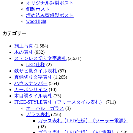
オリジナル銅製ポスト
銅製ポスト
埋め込み型銅製ポスト
wood light
カテゴリー
施工写真
(1,584)
木の表札
(932)
ステンレス切り文字表札
(2,631)
LED仕様
(2)
鉄サビ風タイル表札
(57)
真鍮切り文字表札
(1,265)
ハウスナンバー
(554)
カーボンサイン
(10)
木目調タイル表札
(75)
FREE-STYLE表札（フリースタイル表札）
(711)
オーバル ガラス
(3)
ガラス表札
(256)
ガラス表札【LED仕様】《ソーラー電源》
(92)
ガラス表札【LED仕様】《AC電源》
(158)