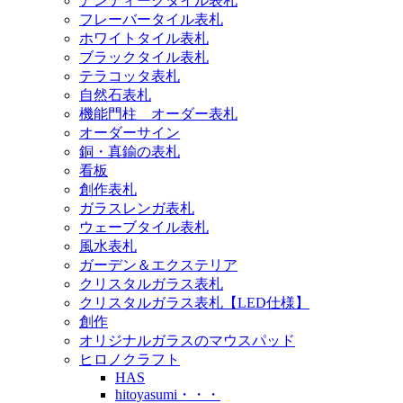
アンティークタイル表札
フレーバータイル表札
ホワイトタイル表札
ブラックタイル表札
テラコッタ表札
自然石表札
機能門柱 オーダー表札
オーダーサイン
銅・真鍮の表札
看板
創作表札
ガラスレンガ表札
ウェーブタイル表札
風水表札
ガーデン＆エクステリア
クリスタルガラス表札
クリスタルガラス表札【LED仕様】
創作
オリジナルガラスのマウスパッド
ヒロノクラフト
HAS
hitoyasumi・・・