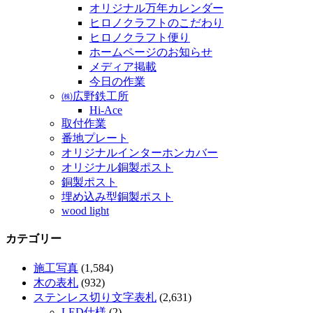
オリジナル万年カレンダー
ヒロノクラフトのこだわり
ヒロノクラフト便り
ホームページのお知らせ
メディア掲載
今日の作業
㈱広野鉄工所
Hi-Ace
取付作業
番地プレート
オリジナルインターホンカバー
オリジナル銅製ポスト
銅製ポスト
埋め込み型銅製ポスト
wood light
カテゴリー
施工写真
(1,584)
木の表札
(932)
ステンレス切り文字表札
(2,631)
LED仕様
(2)