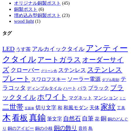
オリジナル銅製ポスト
(45)
銅製ポスト
(6)
埋め込み型銅製ポスト
(23)
wood light
(1)
タグ
アンティー
LED
アルカイックタイル
うす茶
クタイル
アートガラス
オーダーサイ
ズ
ステンレス
クローバー
ステンレス
グリーン色
プレート
テ
ソーラー電源
スワロフスキー
ダブル彫刻
ブラ
ラコッタ
ブラック
ディンプルタイル
バラ
ハート
ホワイト
ックタイル
マグネット
マンション
ミニ
家紋
二世帯
切り文字
和
和風モダン
天体
工具
五面体
木
真鍮
看板
自然石
自筆
銅
筆文字
花
銅のどんぐ
銅の飾り
銅のアイビー
鳥
り
銅の小枝
音符