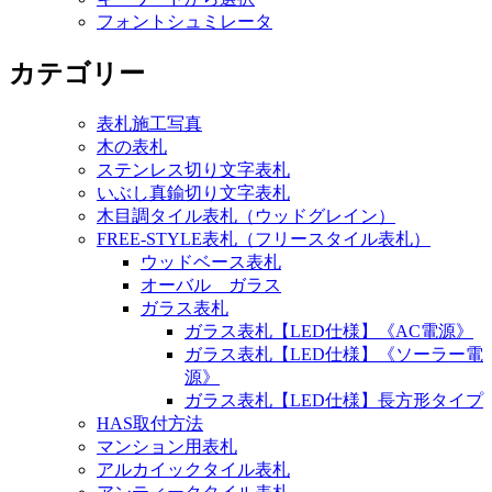
フォントシュミレータ
カテゴリー
表札施工写真
木の表札
ステンレス切り文字表札
いぶし真鍮切り文字表札
木目調タイル表札（ウッドグレイン）
FREE-STYLE表札（フリースタイル表札）
ウッドベース表札
オーバル ガラス
ガラス表札
ガラス表札【LED仕様】《AC電源》
ガラス表札【LED仕様】《ソーラー電
源》
ガラス表札【LED仕様】長方形タイプ
HAS取付方法
マンション用表札
アルカイックタイル表札