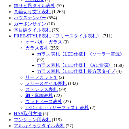
鉄サビ風タイル表札
(57)
真鍮切り文字表札
(1,265)
ハウスナンバー
(554)
カーボンサイン
(10)
木目調タイル表札
(75)
FREE-STYLE表札（フリースタイル表札）
(711)
オーバル ガラス
(3)
ガラス表札
(256)
ガラス表札【LED仕様】《ソーラー電源》
(92)
ガラス表札【LED仕様】《AC電源》
(158)
ガラス表札【LED仕様】長方形タイプ
(4)
リーフカット１
(2)
フリースタイル表札
(132)
ステンレス表札
(39)
銅・真鍮表札
(22)
ウッドベース表札
(27)
LEDsurface（サーフェス）表札
(2)
HAS取付方法
(5)
マンション用表札
(119)
アルカイックタイル表札
(27)