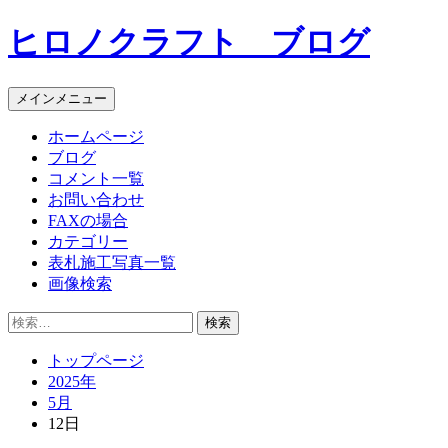
コ
ヒロノクラフト ブログ
ン
テ
ン
メインメニュー
ツ
へ
ホームページ
ス
ブログ
キ
コメント一覧
ッ
お問い合わせ
プ
FAXの場合
カテゴリー
表札施工写真一覧
画像検索
検
索:
トップページ
2025年
5月
12日