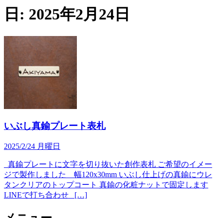
日:
2025年2月24日
いぶし真鍮プレート表札
2025/2/24 月曜日
真鍮プレートに文字を切り抜いた創作表札 ご希望のイメー
ジで製作しました 幅120x30mm いぶし仕上げの真鍮にウレ
タンクリアのトップコート 真鍮の化粧ナットで固定します
LINEで打ち合わせ […]