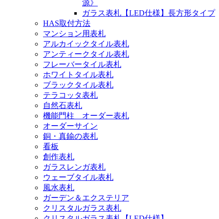
源》
ガラス表札【LED仕様】長方形タイプ
HAS取付方法
マンション用表札
アルカイックタイル表札
アンティークタイル表札
フレーバータイル表札
ホワイトタイル表札
ブラックタイル表札
テラコッタ表札
自然石表札
機能門柱 オーダー表札
オーダーサイン
銅・真鍮の表札
看板
創作表札
ガラスレンガ表札
ウェーブタイル表札
風水表札
ガーデン＆エクステリア
クリスタルガラス表札
クリスタルガラス表札【LED仕様】