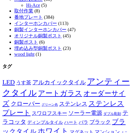
Hi-Ace
(5)
取付作業
(8)
番地プレート
(384)
インターホンカバー
(113)
銅製インターホンカバー
(47)
オリジナル銅製ポスト
(45)
銅製ポスト
(6)
埋め込み型銅製ポスト
(23)
wood light
(1)
タグ
アンティー
LED
アルカイックタイル
うす茶
クタイル
アートガラス
オーダーサイ
ズ
ステンレス
クローバー
ステンレス
グリーン色
プレート
テ
ソーラー電源
スワロフスキー
ダブル彫刻
ブラ
ラコッタ
ブラック
ディンプルタイル
バラ
ハート
ホワイト
ックタイル
マグネット
マンション
ミニ