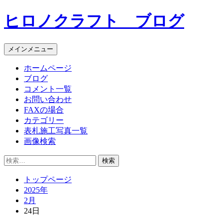
コ
ヒロノクラフト ブログ
ン
テ
ン
メインメニュー
ツ
へ
ホームページ
ス
ブログ
キ
コメント一覧
ッ
お問い合わせ
プ
FAXの場合
カテゴリー
表札施工写真一覧
画像検索
検
索:
トップページ
2025年
2月
24日