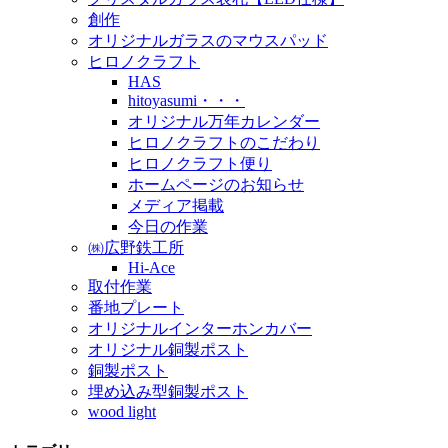
創作
オリジナルガラスのマウスパッド
ヒロノクラフト
HAS
hitoyasumi・・・
オリジナル万年カレンダー
ヒロノクラフトのこだわり
ヒロノクラフト便り
ホームページのお知らせ
メディア掲載
今日の作業
㈱広野鉄工所
Hi-Ace
取付作業
番地プレート
オリジナルインターホンカバー
オリジナル銅製ポスト
銅製ポスト
埋め込み型銅製ポスト
wood light