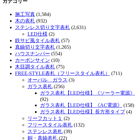
カテゴリー
施工写真
(1,584)
木の表札
(932)
ステンレス切り文字表札
(2,631)
LED仕様
(2)
鉄サビ風タイル表札
(57)
真鍮切り文字表札
(1,265)
ハウスナンバー
(554)
カーボンサイン
(10)
木目調タイル表札
(75)
FREE-STYLE表札（フリースタイル表札）
(711)
オーバル ガラス
(3)
ガラス表札
(256)
ガラス表札【LED仕様】《ソーラー電源》
(92)
ガラス表札【LED仕様】《AC電源》
(158)
ガラス表札【LED仕様】長方形タイプ
(4)
リーフカット１
(2)
フリースタイル表札
(132)
ステンレス表札
(39)
銅・真鍮表札
(22)