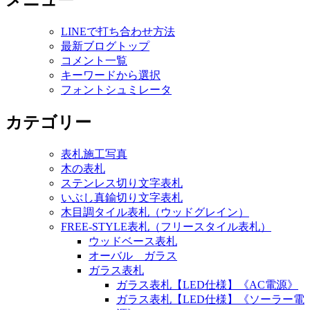
メニュー
LINEで打ち合わせ方法
最新ブログトップ
コメント一覧
キーワードから選択
フォントシュミレータ
カテゴリー
表札施工写真
木の表札
ステンレス切り文字表札
いぶし真鍮切り文字表札
木目調タイル表札（ウッドグレイン）
FREE-STYLE表札（フリースタイル表札）
ウッドベース表札
オーバル ガラス
ガラス表札
ガラス表札【LED仕様】《AC電源》
ガラス表札【LED仕様】《ソーラー電