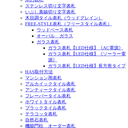
ステンレス切り文字表札
いぶし真鍮切り文字表札
木目調タイル表札（ウッドグレイン）
FREE-STYLE表札（フリースタイル表札）
ウッドベース表札
オーバル ガラス
ガラス表札
ガラス表札【LED仕様】《AC電源》
ガラス表札【LED仕様】《ソーラー電
源》
ガラス表札【LED仕様】長方形タイプ
HAS取付方法
マンション用表札
アルカイックタイル表札
アンティークタイル表札
フレーバータイル表札
ホワイトタイル表札
ブラックタイル表札
テラコッタ表札
自然石表札
機能門柱 オーダー表札