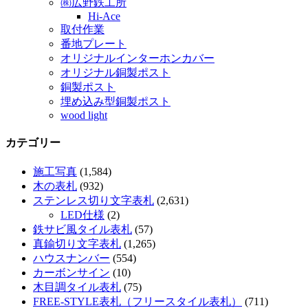
㈱広野鉄工所
Hi-Ace
取付作業
番地プレート
オリジナルインターホンカバー
オリジナル銅製ポスト
銅製ポスト
埋め込み型銅製ポスト
wood light
カテゴリー
施工写真
(1,584)
木の表札
(932)
ステンレス切り文字表札
(2,631)
LED仕様
(2)
鉄サビ風タイル表札
(57)
真鍮切り文字表札
(1,265)
ハウスナンバー
(554)
カーボンサイン
(10)
木目調タイル表札
(75)
FREE-STYLE表札（フリースタイル表札）
(711)