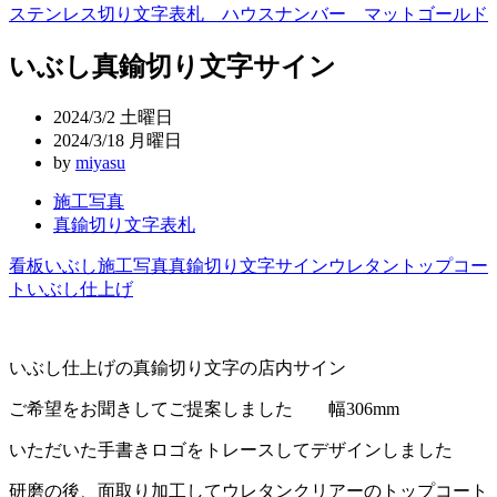
稿
ステンレス切り文字表札 ハウスナンバー マットゴールド
ナ
いぶし真鍮切り文字サイン
ビ
ゲ
2024/3/2 土曜日
2024/3/18 月曜日
ー
by
miyasu
シ
施工写真
ョ
真鍮切り文字表札
ン
看板
いぶし
施工写真
真鍮切り文字
サイン
ウレタントップコー
ト
いぶし仕上げ
いぶし仕上げの真鍮切り文字の店内サイン
ご希望をお聞きしてご提案しました 幅306mm
いただいた手書きロゴをトレースしてデザインしました
研磨の後、面取り加工してウレタンクリアーのトップコート