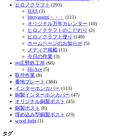
ヒロノクラフト
(293)
HAS
(3)
hitoyasumi・・・
(111)
オリジナル万年カレンダー
(10)
ヒロノクラフトのこだわり
(2)
ヒロノクラフト便り
(149)
ホームページのお知らせ
(5)
メディア掲載
(11)
今日の作業
(3)
㈱広野鉄工所
(66)
Hi-Ace
(5)
取付作業
(8)
番地プレート
(384)
インターホンカバー
(113)
銅製インターホンカバー
(47)
オリジナル銅製ポスト
(45)
銅製ポスト
(6)
埋め込み型銅製ポスト
(23)
wood light
(1)
タグ