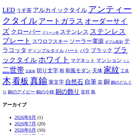
アンティー
LED
アルカイックタイル
うす茶
クタイル
アートガラス
オーダーサイ
ズ
ステンレス
クローバー
ステンレス
グリーン色
プレート
テ
ソーラー電源
スワロフスキー
ダブル彫刻
ブラ
ラコッタ
ブラック
ディンプルタイル
バラ
ハート
ホワイト
ックタイル
マグネット
マンション
ミニ
家紋
二世帯
切り文字
和
和風モダン
天体
工具
五面体
木
真鍮
看板
自然石
自筆
銅
筆文字
花
銅のどんぐ
銅の飾り
銅のアイビー
鳥
り
銅の小枝
音符
アーカイブ
2026年8月
(1)
2026年7月
(20)
2026年6月
(16)