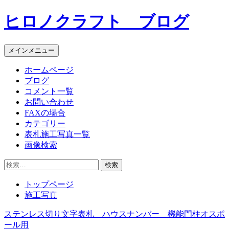
コ
ヒロノクラフト ブログ
ン
テ
ン
メインメニュー
ツ
へ
ホームページ
ス
ブログ
キ
コメント一覧
ッ
お問い合わせ
プ
FAXの場合
カテゴリー
表札施工写真一覧
画像検索
検
索:
トップページ
施工写真
ステンレス切り文字表札 ハウスナンバー 機能門柱オスポ
投
ール用