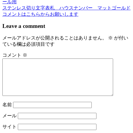
ール用
稿
ステンレス切り文字表札 ハウスナンバー マットゴールド
コメントはこちらからお願いします
ナ
ビ
Leave a comment
ゲ
メールアドレスが公開されることはありません。
※
が付い
ー
ている欄は必須項目です
シ
コメント
※
ョ
ン
名前
メール
サイト